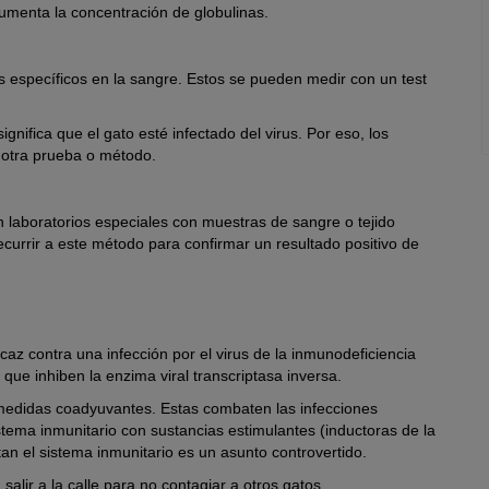
aumenta la concentración de globulinas.
os específicos en la sangre. Estos se pueden medir con un test
gnifica que el gato esté infectado del virus. Por eso, los
 otra prueba o método.
en laboratorios especiales con muestras de sangre o tejido
currir a este método para confirmar un resultado positivo de
z contra una infección por el virus de la inmunodeficiencia
 que inhiben la enzima viral transcriptasa inversa.
n medidas coadyuvantes. Estas combaten las infecciones
stema inmunitario con sustancias estimulantes (inductoras de la
tan el sistema inmunitario es un asunto controvertido.
alir a la calle para no contagiar a otros gatos.