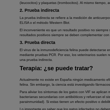
(leucocitos) y plaquetas (trombocitos). Al mismo tiempo, 
2. Prueba indirecta
La prueba indirecta se refiere a la medición de anticuerp
ELISA o el método Western Blot.
El inconveniente es que un resultado positivo no siempre si
resultados positivos siempre se deben complementar con
3. Prueba directa
El virus de la inmunodeficiencia felina puede detectarse 
mediante pruebas PCR. Por eso, los veterinarios suelen re
una prueba indirecta.
Terapia: ¿se puede tratar?
Actualmente no existe en España ningún medicamento efica
felina. Sin embargo, la ciencia está investigando fármacos
Para aliviar los síntomas de los gatos con VIF se aplica
bacterianas secundarias con antibióticos y refuerzan el si
parainmunidad). Si estas tienen un efecto positivo o debili
Lo importante es saber que los gatos infectados no deben s