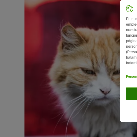
En nue
empleo
nuestr
funcio
página
person
(Perso
tratam
tratam
Person