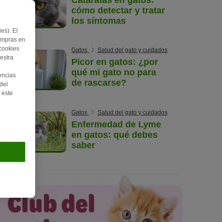
cómo detectar y tratar
los síntomas
es). El
ompras en
 cookies
Gatos
Salud del gato y cuidados
estra
Picor en gatos: ¿por
qué mi gato no para
encias
de rascarse?
del
 este
Gatos
Salud del gato y cuidados
Enfermedad de Lyme
en gatos: qué debes
saber