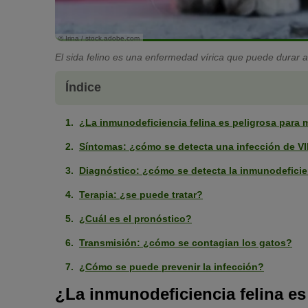
© Irina / stock.adobe.com
El sida felino es una enfermedad vírica que puede durar 
Índice
¿La inmunodeficiencia felina es peligrosa para 
Síntomas: ¿cómo se detecta una infección de V
Diagnóstico: ¿cómo se detecta la inmunodeficie
Terapia: ¿se puede tratar?
¿Cuál es el pronóstico?
Transmisión: ¿cómo se contagian los gatos?
¿Cómo se puede prevenir la infección?
¿La inmunodeficiencia felina es