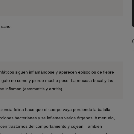
 sano.
infáticos siguen inflamándose y aparecen episodios de fiebre
El gato no come y pierde mucho peso. La mucosa bucal y las
se inflaman (estomatitis y artritis).
iencia felina hace que el cuerpo vaya perdiendo la batalla
ecciones bacterianas y se inflamen varios órganos. A menudo,
ecen trastornos del comportamiento y cojean. También