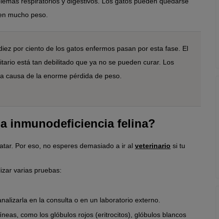
lemas respiratorios y digestivos. Los gatos pueden quedarse
den mucho peso.
diez por ciento de los gatos enfermos pasan por esta fase. El
tario está tan debilitado que ya no se pueden curar. Los
a causa de la enorme pérdida de peso.
a inmunodeficiencia felina?
tratar. Por eso, no esperes demasiado a ir al
veterinario
si tu
lizar varias pruebas:
alizarla en la consulta o en un laboratorio externo.
neas, como los glóbulos rojos (eritrocitos), glóbulos blancos