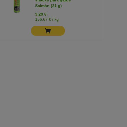
snacks para gatos
Salmón (21 g)
3,29 €
156,67 € / kg