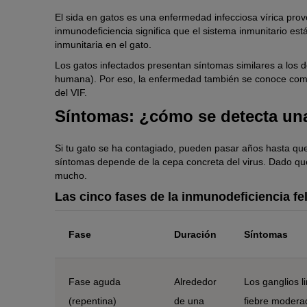
El sida en gatos es una enfermedad infecciosa vírica provo
inmunodeficiencia significa que el sistema inmunitario est
inmunitaria en el gato.
Los gatos infectados presentan síntomas similares a los d
humana). Por eso, la enfermedad también se conoce como
del VIF.
Síntomas: ¿cómo se detecta una
Si tu gato se ha contagiado, pueden pasar años hasta que
síntomas depende de la cepa concreta del virus. Dado que e
mucho.
Las cinco fases de la inmunodeficiencia fe
Fase
Duración
Síntomas
Fase aguda
Alrededor
Los ganglios l
(repentina)
de una
fiebre moderad