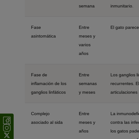
semana
inmunitario.
Fase
Entre
El gato parece
asintomática
meses y
varios
años
Fase de
Entre
Los ganglios l
inflamación de los
semanas
recurrentes. 
ganglios linfáticos
y meses
articulaciones 
Complejo
Entre
La inmunodefic
asociado al sida
meses y
contra las inf
años
los gatos pad