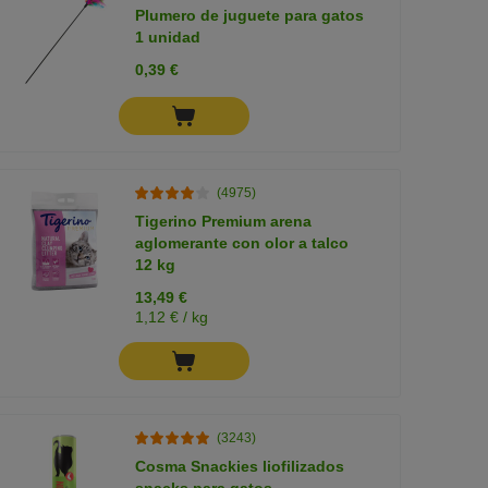
Plumero de juguete para gatos
1 unidad
0,39 €
(4975)
Tigerino Premium arena
aglomerante con olor a talco
12 kg
13,49 €
1,12 € / kg
(3243)
Cosma Snackies liofilizados