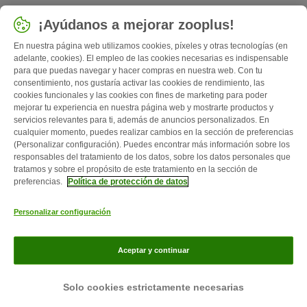
Seleccionar país
¡Ayúdanos a mejorar zooplus!
España / ES
En nuestra página web utilizamos cookies, píxeles y otras tecnologías (en
adelante, cookies). El empleo de las cookies necesarias es indispensable
para que puedas navegar y hacer compras en nuestra web. Con tu
Follow zooplus
consentimiento, nos gustaría activar las cookies de rendimiento, las
cookies funcionales y las cookies con fines de marketing para poder
mejorar tu experiencia en nuestra página web y mostrarte productos y
servicios relevantes para ti, además de anuncios personalizados. En
cualquier momento, puedes realizar cambios en la sección de preferencias
(Personalizar configuración). Puedes encontrar más información sobre los
responsables del tratamiento de los datos, sobre los datos personales que
tratamos y sobre el propósito de este tratamiento en la sección de
preferencias.
Política de protección de datos
Quiénes somos
Empleo
Corporate Website
Aviso Legal
Personalizar configuración
Condiciones comerciales generales
Formulario de desistimiento
Contacto
Gastos de envío y plazo de entrega
Formas de pago
Aceptar y continuar
Programa de afiliación
Protección de datos
Zooplus Magazine publicado por zooplus SE © zooplus SE 2026
Solo cookies estrictamente necesarias