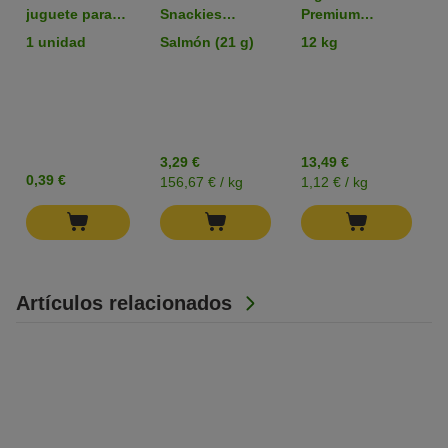
juguete para
Snackies
Premium
gatos
liofilizados
Sensitive arena
1 unidad
Salmón (21 g)
12 kg
snacks para
aglomerante sin
gatos
perfume
3,29 €
13,49 €
0,39 €
156,67 € / kg
1,12 € / kg
Artículos relacionados