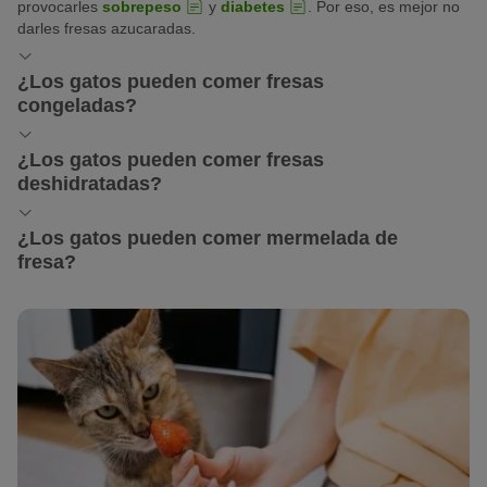
provocarles
sobrepeso
y
diabetes
. Por eso, es mejor no
darles fresas azucaradas.
¿Los gatos pueden comer fresas
congeladas?
La comida congelada es una alternativa refrescante para los días
¿Los gatos pueden comer fresas
calurosos. Si a tu gato le sientan bien las fresas, puedes darle
deshidratadas?
fresas pequeñas congeladas de vez en cuando.
Las fresas deshidratadas tienen menos agua y, por tanto, un alto
¿Los gatos pueden comer mermelada de
contenido de azúcar en la misma cantidad. Por eso, es mejor que
fresa?
le des a tu gato fresas crudas que deshidratadas.
Ningún tipo de mermelada es bueno para los gatos. La
mermelada contiene demasiado azúcar gelificante, por lo que no
deben comerla jamás.