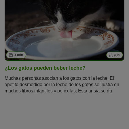
3 min
934
¿Los gatos pueden beber leche?
Muchas personas asocian a los gatos con la leche. El
apetito desmedido por la leche de los gatos se ilustra en
muchos libros infantiles y películas. Esta ansia se da
también en la vida real, pues a los felinos les encanta la
leche. Una teoría sobre el porqué del entusiasmo de los
mininos por la leche dice que se debe a que les recuerda
al periodo del amamantamiento. Pero realmente ¿los
gatos pueden beber leche?