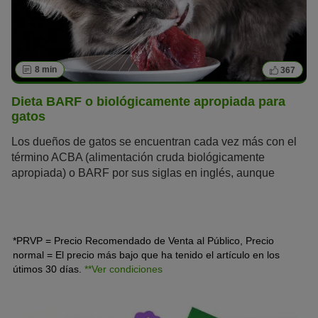
8 min
367
Dieta BARF o biológicamente apropiada para
gatos
Los dueños de gatos se encuentran cada vez más con el
término ACBA (alimentación cruda biológicamente
apropiada) o BARF por sus siglas en inglés, aunque
pocos conocen el significado de este concepto. ¿En qué
consiste la dieta BARF? ¿Por qué es tan saludable la
alimentación biológicamente apropiada para los gatos?
¿Cuáles son las ventajas y desventajas de este método
*PRVP = Precio Recomendado de Venta al Público, Precio
de alimentación?
normal = El precio más bajo que ha tenido el artículo en los
útimos 30 días.
**Ver condiciones