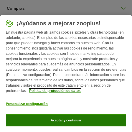
Compras
Seleccionar país
¡Ayúdanos a mejorar zooplus!
España / ES
En nuestra página web utilizamos cookies, píxeles y otras tecnologías (en
adelante, cookies). El empleo de las cookies necesarias es indispensable
para que puedas navegar y hacer compras en nuestra web. Con tu
Follow zooplus
consentimiento, nos gustaría activar las cookies de rendimiento, las
cookies funcionales y las cookies con fines de marketing para poder
mejorar tu experiencia en nuestra página web y mostrarte productos y
servicios relevantes para ti, además de anuncios personalizados. En
cualquier momento, puedes realizar cambios en la sección de preferencias
(Personalizar configuración). Puedes encontrar más información sobre los
responsables del tratamiento de los datos, sobre los datos personales que
tratamos y sobre el propósito de este tratamiento en la sección de
preferencias.
Política de protección de datos
Quiénes somos
Empleo
Corporate Website
Aviso Legal
Personalizar configuración
Condiciones comerciales generales
Formulario de desistimiento
Contacto
Gastos de envío y plazo de entrega
Formas de pago
Aceptar y continuar
Programa de afiliación
Protección de datos
Zooplus Magazine publicado por zooplus SE © zooplus SE 2026