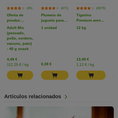
(45)
(471)
(4975)
Oferta de
Plumero de
Tigerino
C
prueba:
juguete para
Premium arena
Sn
comida para
gatos
aglomerante
li
Adult Mix
1 unidad
12 kg
Sa
gatos Purizon,
con olor a talco
sn
(pescado,
sin cereales
ga
pollo, cordero,
vacuno, pato)
- 40 g snack
4,49 €
13,49 €
3,
0,39 €
112,25 € / kg
1,12 € / kg
15
Artículos relacionados