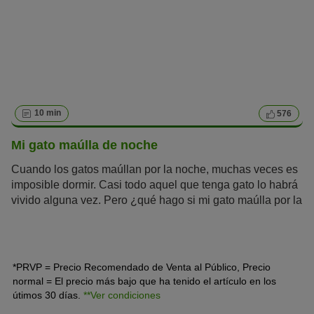
10 min
576
Mi gato maúlla de noche
Cuando los gatos maúllan por la noche, muchas veces es
imposible dormir. Casi todo aquel que tenga gato lo habrá
vivido alguna vez. Pero ¿qué hago si mi gato maúlla por la
noche y me despierta con sus gimoteos constantes? En
este artículo te desvelamos por qué maúllan los gatos de
noche y qué puedes hacer al respecto.
*PRVP = Precio Recomendado de Venta al Público, Precio
normal = El precio más bajo que ha tenido el artículo en los
útimos 30 días.
**Ver condiciones