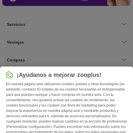
Servicios
Ventajas
Compras
Seleccionar país
¡Ayúdanos a mejorar zooplus!
España / ES
En nuestra página web utilizamos cookies, píxeles y otras tecnologías (en
adelante, cookies). El empleo de las cookies necesarias es indispensable
para que puedas navegar y hacer compras en nuestra web. Con tu
Follow zooplus
consentimiento, nos gustaría activar las cookies de rendimiento, las
cookies funcionales y las cookies con fines de marketing para poder
mejorar tu experiencia en nuestra página web y mostrarte productos y
servicios relevantes para ti, además de anuncios personalizados. En
cualquier momento, puedes realizar cambios en la sección de preferencias
(Personalizar configuración). Puedes encontrar más información sobre los
responsables del tratamiento de los datos, sobre los datos personales que