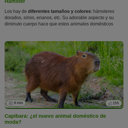
Hámster
Los hay de
diferentes tamaños y colores
: hámsteres
dorados, sirios, enanos, etc. Su adorable aspecto y su
diminuto cuerpo hace que estos animales domésticos
sean
muy populares
. Pero los hámsteres no son tan
cariñosos como parecen. Estos pequeños roedores son
bastante
delicados
y tienen unas necesidades bastante
exigentes
que no puedes pasar por alto.
8 min
155
Capibara: ¿el nuevo animal doméstico de
moda?