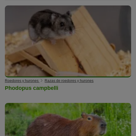
Durante la muda de pelo, en primavera y otoño, deberás
cepillárselo de vez en cuando.
Además, conviene que le inspecciones las uñas con regularidad.
Especialmente cuando los animales solo se mueven en casa, no
se desgastan las uñas lo suficiente. Por eso, hay que córtaselas
con un
cortaúñas
si están demasiado largas. Si tú no
puedes, pídeselo al veterinario.
Roedores y hurones
Razas de roedores y hurones
Phodopus campbelli