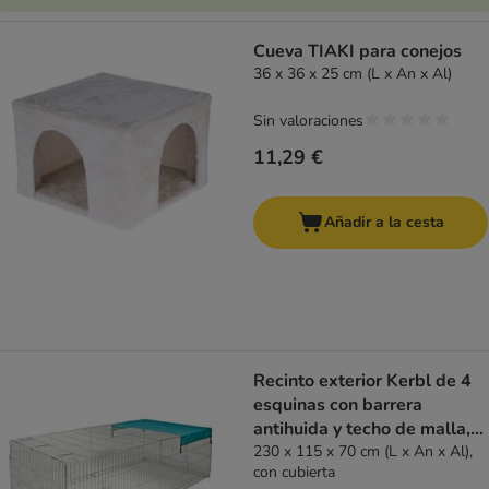
Cueva TIAKI para conejos
36 x 36 x 25 cm (L x An x Al)
Sin valoraciones
11,29 €
Añadir a la cesta
Recinto exterior Kerbl de 4
esquinas con barrera
antihuida y techo de malla,
grande
230 x 115 x 70 cm (L x An x Al),
con cubierta