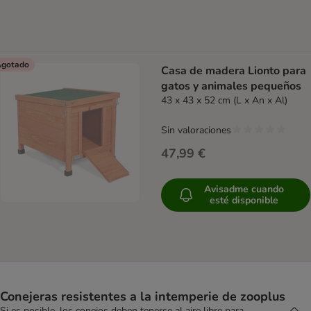
gotado
Casa de madera Lionto para
gatos y animales pequeños
43 x 43 x 52 cm (L x An x Al)
Sin valoraciones
47,99 €
Avisadme cuando
esté disponible
Conejeras resistentes a la intemperie de zooplus
Si es posible, los conejos deben tenerse al aire libre para