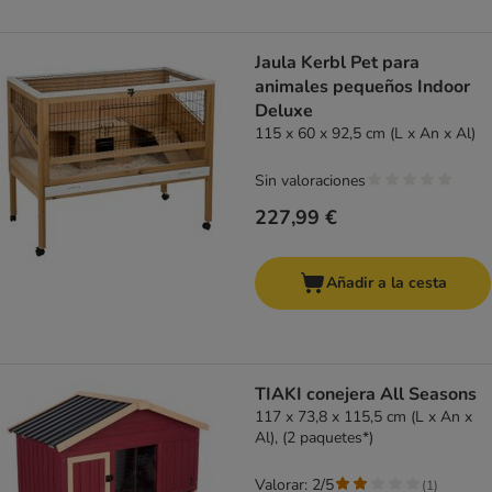
Jaula Kerbl Pet para
animales pequeños Indoor
Deluxe
115 x 60 x 92,5 cm (L x An x Al)
Sin valoraciones
227,99 €
Añadir a la cesta
TIAKI conejera All Seasons
117 x 73,8 x 115,5 cm (L x An x
Al), (2 paquetes*)
Valorar: 2/5
(
1
)