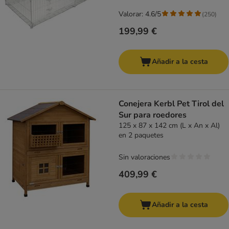
Valorar: 4.6/5
(
250
)
199,99 €
Añadir a la cesta
Conejera Kerbl Pet Tirol del
Sur para roedores
125 x 87 x 142 cm (L x An x Al)
en 2 paquetes
Sin valoraciones
409,99 €
Añadir a la cesta