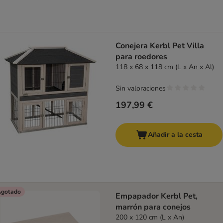
Conejera Kerbl Pet Villa
para roedores
118 x 68 x 118 cm (L x An x Al)
Sin valoraciones
197,99 €
Añadir a la cesta
gotado
Empapador Kerbl Pet,
marrón para conejos
200 x 120 cm (L x An)