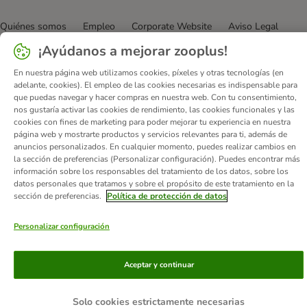
Quiénes somos
Empleo
Corporate Website
Aviso Legal
Condiciones comerciales generales
DSA
¡Ayúdanos a mejorar zooplus!
Formulario de desistimiento
Contacto
En nuestra página web utilizamos cookies, píxeles y otras tecnologías (en
Gastos de envío y plazo de entrega
Formas de pago
adelante, cookies). El empleo de las cookies necesarias es indispensable para
que puedas navegar y hacer compras en nuestra web. Con tu consentimiento,
Programa de afiliación
Protección de datos
nos gustaría activar las cookies de rendimiento, las cookies funcionales y las
Declaración de accesibilidad
cookies con fines de marketing para poder mejorar tu experiencia en nuestra
página web y mostrarte productos y servicios relevantes para ti, además de
© zooplus SE
2026
anuncios personalizados. En cualquier momento, puedes realizar cambios en
la sección de preferencias (Personalizar configuración). Puedes encontrar más
información sobre los responsables del tratamiento de los datos, sobre los
datos personales que tratamos y sobre el propósito de este tratamiento en la
sección de preferencias.
Política de protección de datos
Personalizar configuración
Aceptar y continuar
Solo cookies estrictamente necesarias