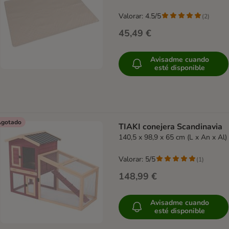
Valorar: 4.5/5
(
2
)
45,49 €
Avisadme cuando
esté disponible
gotado
TIAKI conejera Scandinavia
140,5 x 98,9 x 65 cm (L x An x Al)
Valorar: 5/5
(
1
)
148,99 €
Avisadme cuando
esté disponible