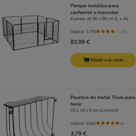
product items have been changed
Parque metálico para
cachorros y mascotas
8 piezas de 80 x 80 cm (L x Al)
Valorar: 3.7/5
(
10
)
83,99 €
Añadir a la cesta
Pesebre de metal Trixie para
heno
22 x 16 x 6 cm (LxAnxAl)
Valorar: 4.8/5
(
8
)
3,79 €