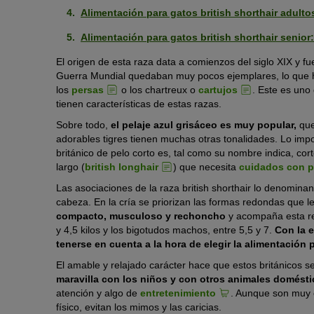
Alimentación para gatos british shorthair adulto
Alimentación para gatos british shorthair senior:
El origen de esta raza data a comienzos del siglo XIX y 
Guerra Mundial quedaban muy pocos ejemplares, lo que hi
los
persas
o los chartreux o
cartujos
. Este es uno
tienen características de estas razas.
Sobre todo,
el pelaje azul grisáceo es muy popular,
que
adorables tigres tienen muchas otras tonalidades. Lo impo
británico de pelo corto es, tal como su nombre indica, corto
largo (
british longhair
) que necesita
cuidados con pe
Las asociaciones de la raza british shorthair lo denominan
cabeza. En la cría se priorizan las formas redondas que le
compacto, musculoso y rechoncho
y acompaña esta re
y 4,5 kilos y los bigotudos machos, entre 5,5 y 7.
Con la 
tenerse en cuenta a la hora de elegir la alimentación p
El amable y relajado carácter hace que estos británicos 
maravilla con los niños y con otros animales domésti
atención y algo de
entretenimiento
. Aunque son muy c
físico, evitan los mimos y las caricias.