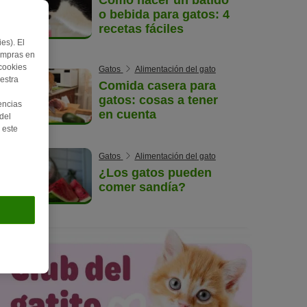
o bebida para gatos: 4
recetas fáciles
es). El
ompras en
 cookies
Gatos
Alimentación del gato
estra
Comida casera para
gatos: cosas a tener
encias
en cuenta
del
 este
Gatos
Alimentación del gato
¿Los gatos pueden
comer sandía?