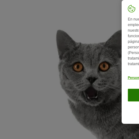
En nue
empleo
nuestr
funcio
página
person
(Perso
tratam
tratam
Person