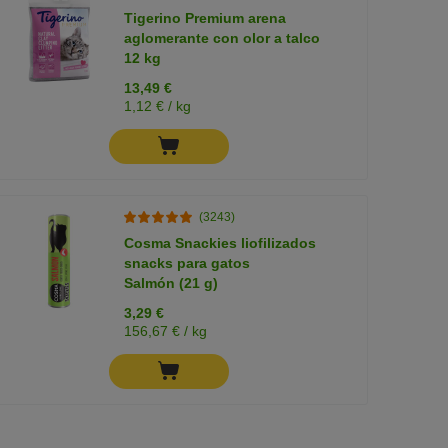
Tigerino Premium arena
aglomerante con olor a talco
12 kg
13,49 €
1,12 € / kg
(3243)
Cosma Snackies liofilizados
snacks para gatos
Salmón (21 g)
3,29 €
156,67 € / kg