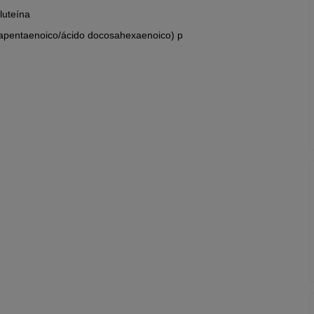
luteína
sapentaenoico/ácido docosahexaenoico) p