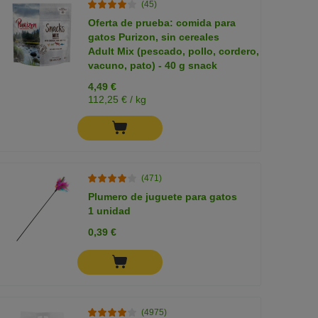
(45)
Oferta de prueba: comida para
gatos Purizon, sin cereales
Adult Mix (pescado, pollo, cordero,
vacuno, pato) - 40 g snack
4,49 €
112,25 € / kg
(471)
Plumero de juguete para gatos
1 unidad
0,39 €
(4975)