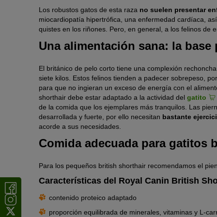
Los robustos gatos de esta raza
no suelen presentar en
miocardiopatía hipertrófica, una enfermedad cardíaca, as
quistes en los riñones. Pero, en general, a los felinos de 
Una alimentación sana: la base 
El británico de pelo corto tiene una complexión rechonch
siete kilos. Estos felinos tienden a padecer sobrepeso, p
para que no ingieran un exceso de energía con el alimento
shorthair debe estar adaptado a la actividad del
gatito
de la comida que los ejemplares más tranquilos. Las pierna
desarrollada y fuerte, por ello necesitan
bastante ejercic
acorde a sus necesidades.
Comida adecuada para gatitos br
Para los pequeños british shorthair recomendamos el pie
Características del Royal Canin British Sho
contenido proteico adaptado
proporción equilibrada de minerales, vitaminas y L-carn