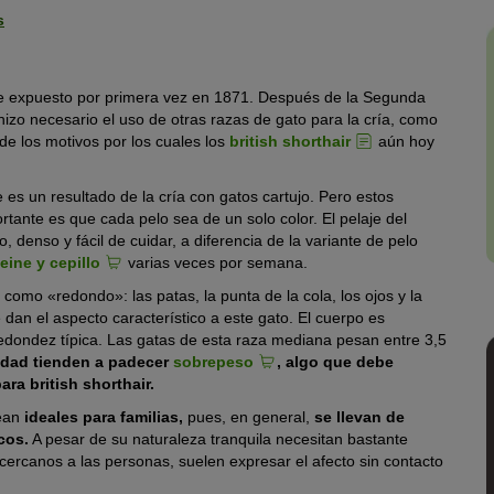
s
fue expuesto por primera vez en 1871. Después de la Segunda
zo necesario el uso de otras razas de gato para la cría, como
 de los motivos por los cuales los
british shorthair
aún hoy
 es un resultado de la cría con gatos cartujo. Pero estos
rtante es que cada pelo sea de un solo color. El pelaje del
, denso y fácil de cuidar, a diferencia de la variante de pelo
ine y cepillo
varias veces por semana.
 como «redondo»: las patas, la punta de la cola, los ojos y la
 dan el aspecto característico a este gato. El cuerpo es
dondez típica. Las gatas de esta raza mediana pesan entre 3,5
edad
tienden a padecer
sobrepeso
, algo que debe
ara british shorthair.
sean
ideales para familias,
pues, en general,
se llevan de
cos.
A pesar de su naturaleza tranquila necesitan bastante
ercanos a las personas, suelen expresar el afecto sin contacto