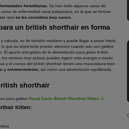
fermedades hereditarias.
Se han dado algunos casos de
í como de enfermedad renal poliquística, en la que se forman
esta raza
se les considera muy sanos.
para un british shorthair en forma
a y robusta, es de tamaño mediano y puede llegar a pesar hasta
or lo que es importante prestar atención cuando aún son gatitos
. El aporte energético de la alimentación para gatos british
: los mininos muy activos pueden ingerir más energía a través
s y el cuerpo del british shorthair tienen una musculatura bien
io y entretenimiento,
así como una alimentación equilibrada,
itish shorthair
nso para gatitos
Royal Canin British Shorthair Kitten
.
rthair Kitten:
itina