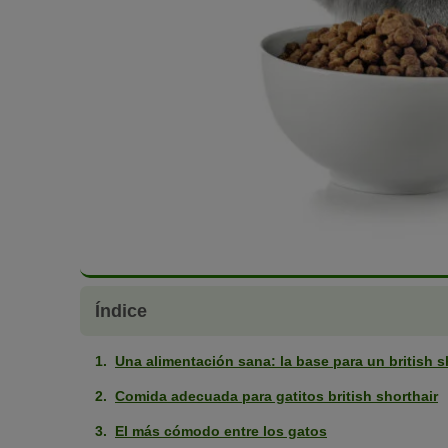
Índice
Una alimentación sana: la base para un british s
Comida adecuada para gatitos british shorthair
El más cómodo entre los gatos