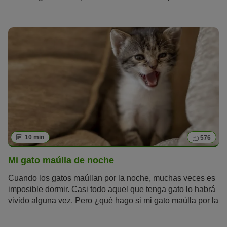
motivos de la agresividad en gatos castrados y cómo
podemos ayudarlos.
10 min
576
Mi gato maúlla de noche
Cuando los gatos maúllan por la noche, muchas veces es
imposible dormir. Casi todo aquel que tenga gato lo habrá
vivido alguna vez. Pero ¿qué hago si mi gato maúlla por la
noche y me despierta con sus gimoteos constantes? En
este artículo te desvelamos por qué maúllan los gatos de