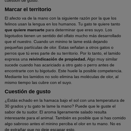
cuestión de gusto.
Marcar el territorio
El afecto va de la mano con la siguiente razón por la que los
felinos usan la lengua en los humanos. Tu gato te quiere tanto
que quiere marcarte
para determinar que eres suyo. Los
bigotudos tienen un sentido del olfato mucho más desarrollado
que el nuestro. Cuando un minino te lame está dejando
pequeñas partículas de olor. Estas señalan a otros gatos o
perros que tú eres parte de su territorio. Por lo tanto, el lamido
expresa una
reivindicación de propiedad.
Algo muy similar
sucede cuando has acariciado a otro gato o perro antes de
encontrarte con tu bigotudo. Este huele la posible competencia.
Mediante los lamidos no solo elimina las moléculas de olor, al
mismo tiempo las cubre con el suyo.
Cuestión de gusto
¿Estás echado en la hamaca bajo el sol con una temperatura de
30 grados y tu gato te lame la mano? Puede que le guste el
sabor de tu sudor. El aroma ligeramente salado resulta
interesante para el animal. También es posible que si has comido
algo sabroso antes el minino perciba el olor en tu mano. No es
de extrañar que no deje escapar esto.