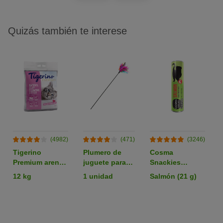
Quizás también te interese
(4982)
(471)
(3246)
Tigerino
Plumero de
Cosma
Premium arena
juguete para
Snackies
aglomerante
gatos
liofilizados
12 kg
1 unidad
Salmón (21 g)
con olor a talco
snacks para
gatos