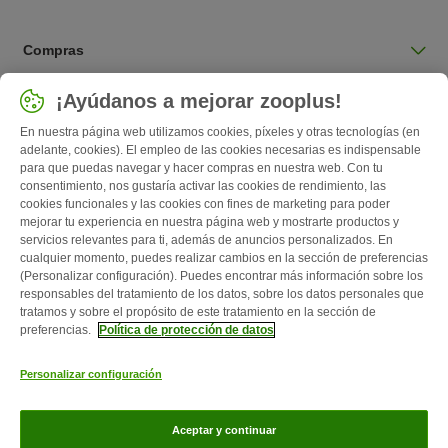
Compras
Seleccionar país
¡Ayúdanos a mejorar zooplus!
España / ES
En nuestra página web utilizamos cookies, píxeles y otras tecnologías (en
adelante, cookies). El empleo de las cookies necesarias es indispensable
para que puedas navegar y hacer compras en nuestra web. Con tu
Follow zooplus
consentimiento, nos gustaría activar las cookies de rendimiento, las
cookies funcionales y las cookies con fines de marketing para poder
mejorar tu experiencia en nuestra página web y mostrarte productos y
servicios relevantes para ti, además de anuncios personalizados. En
cualquier momento, puedes realizar cambios en la sección de preferencias
(Personalizar configuración). Puedes encontrar más información sobre los
responsables del tratamiento de los datos, sobre los datos personales que
tratamos y sobre el propósito de este tratamiento en la sección de
preferencias.
Política de protección de datos
Quiénes somos
Empleo
Corporate Website
Aviso Legal
Personalizar configuración
Condiciones comerciales generales
Formulario de desistimiento
Contacto
Gastos de envío y plazo de entrega
Formas de pago
Aceptar y continuar
Programa de afiliación
Protección de datos