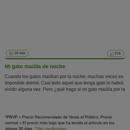
10 min
576
Mi gato maúlla de noche
Cuando los gatos maúllan por la noche, muchas veces es
imposible dormir. Casi todo aquel que tenga gato lo habrá
vivido alguna vez. Pero ¿qué hago si mi gato maúlla por la
noche y me despierta con sus gimoteos constantes? En
este artículo te desvelamos por qué maúllan los gatos de
noche y qué puedes hacer al respecto.
*PRVP = Precio Recomendado de Venta al Público, Precio
normal = El precio más bajo que ha tenido el artículo en los
útimos 30 días.
**Ver condiciones