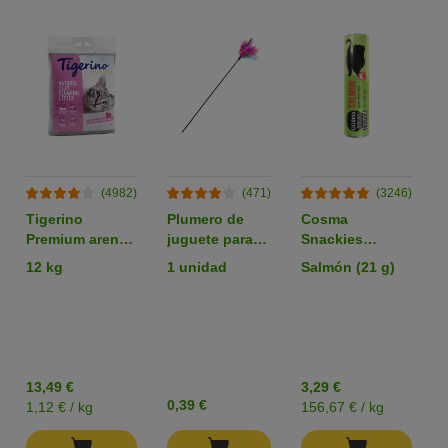
(4982)
(471)
(3246)
Tigerino
Plumero de
Cosma
Premium arena
juguete para
Snackies
aglomerante
gatos
liofilizados
12 kg
1 unidad
Salmón (21 g)
con olor a talco
snacks para
gatos
13,49 €
3,29 €
0,39 €
1,12 € / kg
156,67 € / kg