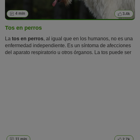
4 min
3.4k
Tos en perros
La
tos en perros
, al igual que en los humanos, no es una
enfermedad independiente. Es un síntoma de afecciones
del aparato respiratorio u otros órganos. La tos puede ser
también un reflejo para proteger al cuerpo de diferentes
elementos, como cuerpos extraños o sustancias irritantes.
A menudo la tos puede confundirse con vómitos o
regurgitación, estornudos inversos, asfixia o jadeos
intensos. Podemos diferenciar entre tos irritativa sin
expulsión (tos no productiva) y tos húmeda con expulsión
(tos productiva). Ambos tipos de tos pueden ser crónicos o
agudos.
11 min
2.7k