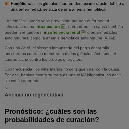
Hemólisis:
si los glóbulos mueren demasiado rápido debido a
una enfermedad, se trata de una anemia hemolítica.
La hemólisis puede venir provocada por una enfermedad
infecciosa o una
intoxicación
, entre otros. La causa también
pueden ser tumores,
insuficiencia renal
o enfermedades
autoinmunes, como la anemia hemolítica autoinmune (AHAI).
Con una AHAI, el sistema inmunitario del perro desarrolla
anticuerpos contra la membrana de los glóbulos. Así pues, el
cuerpo lucha contra los propios eritrocitos.
Con frecuencia, los veterinarios no consiguen dar con la causa.
Por eso, habitualmente se trata de una AHAI idiopática, es decir,
sin causa aparente.
Anemia no regenerativa
En el caso de la anemia no regenerativa, la formación de
Pronóstico: ¿cuáles son las
eritrocitos está alterada en la médula ósea. Así pues, no se
probabilidades de curación?
puede producir suficiente sangre. Además de los tumores y la
radioterapia, existen otras posibles causas: