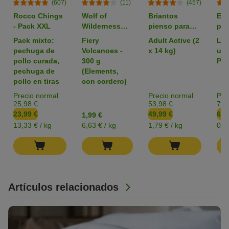
(607)
(11)
(457)
Rocco Chings
Wolf of
Briantos
Em
- Pack XXL
Wilderness
pienso para
par
pienso para
perros - Pack
zoo
Pack mixto:
Fiery
Adult Active (2
L: 
perros -
Ahorro
pechuga de
Volcanoes -
x 14 kg)
uni
Formato de
pollo curada,
300 g
Pac
prueba
pechuga de
(Elements,
pollo en tiras
con cordero)
Precio normal
Precio normal
Pre
25,98 €
53,98 €
7,3
23,99 €
49,99 €
6,4
1,99 €
13,33 € / kg
6,63 € / kg
1,79 € / kg
0,1
Artículos relacionados