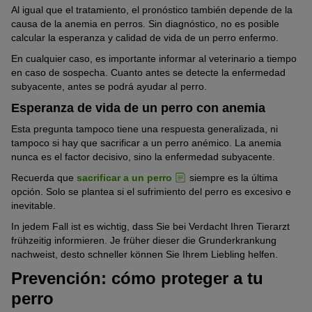
Al igual que el tratamiento, el pronóstico también depende de la
Malnutrición:
los perros domésticos suelen estar bien
causa de la anemia en perros. Sin diagnóstico, no es posible
alimentados. Sin embargo, es posible que no ingieran
calcular la esperanza y calidad de vida de un perro enfermo.
suficiente hierro. Como consecuencia de la falta de hierro, el
cuerpo no tiene suficiente para producir hemoglobina. En este
En cualquier caso, es importante informar al veterinario a tiempo
caso, se trata de una anemia ferropénica.
en caso de sospecha. Cuanto antes se detecte la enfermedad
subyacente, antes se podrá ayudar al perro.
Enfermedades infecciosas:
las bacterias y los virus pueden
infestar y atacar la médula ósea. Este es el caso, por ejemplo,
Esperanza de vida de un perro con anemia
de la
parvovirosis
.
Esta pregunta tampoco tiene una respuesta generalizada, ni
Infestación parasitaria:
existen varios parásitos sanguíneos,
tampoco si hay que sacrificar a un perro anémico. La anemia
como los
Anaplasma
, los
Babesia
, la
Ehrlichia canis
nunca es el factor decisivo, sino la enfermedad subyacente.
o las rickettsias, que dañan los glóbulos rojos.
Recuerda que
sacrificar a un perro
siempre es la última
Intoxicación:
la ingesta de altas dosis de toxinas, como zinc
opción. Solo se plantea si el sufrimiento del perro es excesivo e
o metales pesados, o bien de medicamentos puede provocar
inevitable.
una intoxicación perjudicial para la médula ósea.
In jedem Fall ist es wichtig, dass Sie bei Verdacht Ihren Tierarzt
frühzeitig informieren. Je früher dieser die Grunderkrankung
Tierärzten ist es häufig nicht möglich, die Gründe dafür zu finden.
nachweist, desto schneller können Sie Ihrem Liebling helfen.
Deshalb handelt es sich in der Regel um eine idiopathische IHA,
also eine Krankheit ohne erkennbare Ursache
.
Prevención: cómo proteger a tu
perro