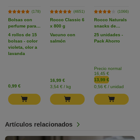
(178)
(4651)
(1066)
Bolsas con
Rocco Classic 6
Rocco Naturals
perfume para
x 800 g
snacks de
heces
nervio de buey
4 rollos de 15
Vacuno con
25 unidades -
para perros
bolsas - color
salmón
Pack Ahorro
violeta, olor a
lavanda
Precio normal
16,45 €
13,99 €
16,99 €
0,99 €
3,54 € / kg
0,56 € / unidad
Artículos relacionados