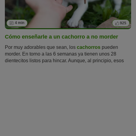
4 min
925
Cómo enseñarle a un cachorro a no morder
Por muy adorables que sean, los
cachorros
pueden
morder. En torno a las 6 semanas ya tienen unos 28
dientecitos listos para hincar. Aunque, al principio, esos
pequeños alfileres tan solo molesten y apenas hagan
daño, es necesario saber cómo enseñarle a un cachorro a
no morder.