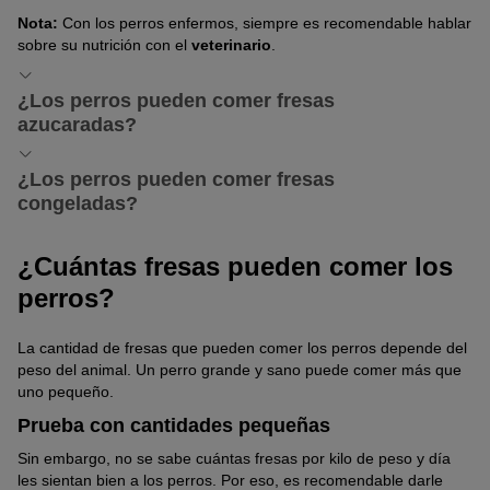
Nota:
Con los perros enfermos, siempre es recomendable hablar
sobre su nutrición con el
veterinario
.
¿Los perros pueden comer fresas
azucaradas?
Aunque te guste endulzar tus fresas con azúcar o miel, no lo
¿Los perros pueden comer fresas
hagas con las de tu perro.
congeladas?
Un snack fresco aporta una variedad deliciosa, especialmente en
¿Cuántas fresas pueden comer los
los
calurosos meses de verano
. Puedes darle a tu perro
perros?
una o dos fresas congeladas, siempre que las congeles frescas y
no azucaradas.
La cantidad de fresas que pueden comer los perros depende del
peso del animal. Un perro grande y sano puede comer más que
uno pequeño.
Prueba con cantidades pequeñas
Sin embargo, no se sabe cuántas fresas por kilo de peso y día
les sientan bien a los perros. Por eso, es recomendable darle