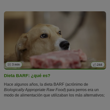
propia comida. Si de vez en cuando tu fiel amigo canino
prueba la comida de su compañero felino o viceversa, no
es motivo de preocupación. Eso sí, ten en cuenta que el
90 % de las enfermedades de perros y gatos están
causadas por una alimentación inadecuada.
3 min
244
Dieta BARF: ¿qué es?
Hace algunos años, la dieta BARF (acrónimo de
Biologically Appropriate Raw Food
) para perros era un
modo de alimentación que utilizaban los más alternativos;
sin embargo, con el paso del tiempo, este tipo de dieta ha
ganado popularidad y se ha consolidado como un método