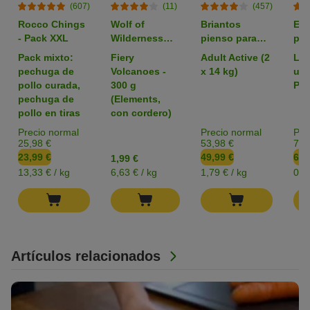
(607)
(11)
(457)
Rocco Chings
Wolf of
Briantos
Em
- Pack XXL
Wilderness
pienso para
par
pienso para
perros - Pack
zoo
Pack mixto:
Fiery
Adult Active (2
L: 
perros -
Ahorro
pechuga de
Volcanoes -
x 14 kg)
uni
Formato de
pollo curada,
300 g
Pac
prueba
pechuga de
(Elements,
pollo en tiras
con cordero)
Precio normal
Precio normal
Pre
25,98 €
53,98 €
7,3
23,99 €
49,99 €
6,4
1,99 €
13,33 € / kg
6,63 € / kg
1,79 € / kg
0,1
Artículos relacionados