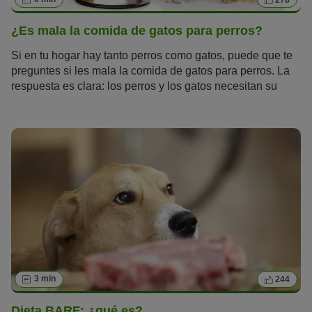
¿Es mala la comida de gatos para perros?
Si en tu hogar hay tanto perros como gatos, puede que te
preguntes si les mala la comida de gatos para perros. La
respuesta es clara: los perros y los gatos necesitan su
propia comida. Si de vez en cuando tu fiel amigo canino
prueba la comida de su compañero felino o viceversa, no
es motivo de preocupación. Eso sí, ten en cuenta que el
90 % de las enfermedades de perros y gatos están
causadas por una alimentación inadecuada.
3 min
244
Dieta BARF: ¿qué es?