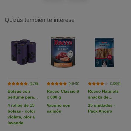
Quizás también te interese
(178)
(4645)
(1066)
Bolsas con
Rocco Classic 6
Rocco Naturals
perfume para
x 800 g
snacks de
heces
nervio de buey
4 rollos de 15
Vacuno con
25 unidades -
para perros
bolsas - color
salmón
Pack Ahorro
violeta, olor a
lavanda