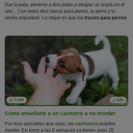
Dar la pata, ponerse a dos patas o atrapar un snack en el
aire... Con estos diez trucos para perros, tu perro y tú
seréis populares. Lo mejor es que los
trucos para perros
no solo entretienen a quienes están cerca, sino que
desafían a tu peludo física y mentalmente. Además, el
entrenamiento fortalece el vínculo entre ambos.
4 min
925
Cómo enseñarle a un cachorro a no morder
Por muy adorables que sean, los
cachorros
pueden
morder. En torno a las 6 semanas ya tienen unos 28