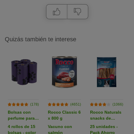
Quizás también te interese
(178)
(4651)
(1066)
Bolsas con
Rocco Classic 6
Rocco Naturals
perfume para
x 800 g
snacks de
heces
nervio de buey
4 rollos de 15
Vacuno con
25 unidades -
para perros
bolsas - color
salmón
Pack Ahorro