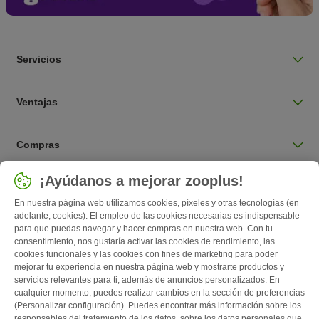
Servicios
Ventajas
Compras
Seleccionar país
¡Ayúdanos a mejorar zooplus!
España / ES
En nuestra página web utilizamos cookies, píxeles y otras tecnologías (en
adelante, cookies). El empleo de las cookies necesarias es indispensable
para que puedas navegar y hacer compras en nuestra web. Con tu
Follow zooplus
consentimiento, nos gustaría activar las cookies de rendimiento, las
cookies funcionales y las cookies con fines de marketing para poder
mejorar tu experiencia en nuestra página web y mostrarte productos y
servicios relevantes para ti, además de anuncios personalizados. En
cualquier momento, puedes realizar cambios en la sección de preferencias
(Personalizar configuración). Puedes encontrar más información sobre los
responsables del tratamiento de los datos, sobre los datos personales que