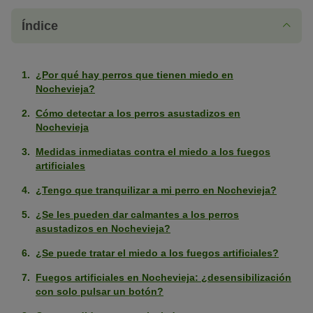
Índice
¿Por qué hay perros que tienen miedo en
Nochevieja?
Cómo detectar a los perros asustadizos en
Nochevieja
Medidas inmediatas contra el miedo a los fuegos
artificiales
¿Tengo que tranquilizar a mi perro en Nochevieja?
¿Se les pueden dar calmantes a los perros
asustadizos en Nochevieja?
¿Se puede tratar el miedo a los fuegos artificiales?
Fuegos artificiales en Nochevieja: ¿desensibilización
con solo pulsar un botón?