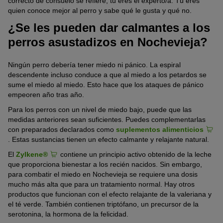
correcto de consuelo se refiere, tú eres el experto/a. Tú eres
quien conoce mejor al perro y sabe qué le gusta y qué no.
¿Se les pueden dar calmantes a los
perros asustadizos en Nochevieja?
Ningún perro debería tener miedo ni pánico. La espiral
descendente incluso conduce a que al miedo a los petardos se
sume el miedo al miedo. Esto hace que los ataques de pánico
empeoren año tras año.
Para los perros con un nivel de miedo bajo, puede que las
medidas anteriores sean suficientes. Puedes complementarlas
con preparados declarados como
suplementos alimenticios
. Estas sustancias tienen un efecto calmante y relajante natural.
El
Zylkene®
contiene un principio activo obtenido de la leche
que proporciona bienestar a los recién nacidos. Sin embargo,
para combatir el miedo en Nochevieja se requiere una dosis
mucho más alta que para un tratamiento normal. Hay otros
productos que funcionan con el efecto relajante de la valeriana y
el té verde. También contienen triptófano, un precursor de la
serotonina, la hormona de la felicidad.