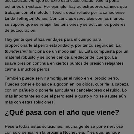
asustadizos. Aunque su éxito está cuestionado, vale la pena
echarles un vistazo. Por ejemplo, hay adiestradores caninos que
trabajan con el método TTouch, desarrollado por la canadiense
Linda Tellington-Jones. Con caricias especiales con las manos,
se supone que se relajan las tensiones y se activan los poderes
de autocuración.
Hay gente que utiliza vendajes para el cuerpo para
proporcionarle al perro estabilidad y, por tanto, seguridad. La
thundershirt
funciona de un modo similar. Está compuesta por un
material robusto y se pone ceñida alrededor del cuerpo. La
suave presión continua en ciertos puntos de presión relajantes
calma a muchos perros.
También puede servir amortiguar el ruido en el propio perro.
Puedes ponerle bolas de algodón en los oídos, cubrirle la cabeza
con un pañuelo o ponerle auriculares canceladores del ruido. Lo
más importante es que el perro esté a gusto y no se asuste aún
más con estas soluciones.
¿Qué pasa con el año que viene?
Pese a todas estas soluciones, mucha gente se pone nerviosa
con solo pensar en la próxima Nochevieja. Y es que, aunque