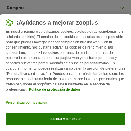
Compras
Seleccionar país
¡Ayúdanos a mejorar zooplus!
España / ES
En nuestra página web utilizamos cookies, píxeles y otras tecnologías (en
adelante, cookies). El empleo de las cookies necesarias es indispensable
para que puedas navegar y hacer compras en nuestra web. Con tu
Follow zooplus
consentimiento, nos gustaría activar las cookies de rendimiento, las
cookies funcionales y las cookies con fines de marketing para poder
mejorar tu experiencia en nuestra página web y mostrarte productos y
servicios relevantes para ti, además de anuncios personalizados. En
cualquier momento, puedes realizar cambios en la sección de preferencias
(Personalizar configuración). Puedes encontrar más información sobre los
responsables del tratamiento de los datos, sobre los datos personales que
tratamos y sobre el propósito de este tratamiento en la sección de
preferencias.
Política de protección de datos
Quiénes somos
Empleo
Corporate Website
Aviso Legal
Personalizar configuración
Condiciones comerciales generales
Formulario de desistimiento
Contacto
Gastos de envío y plazo de entrega
Formas de pago
Aceptar y continuar
Programa de afiliación
Protección de datos
Zooplus Magazine publicado por zooplus SE © zooplus SE 2026