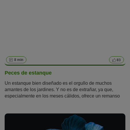
dulce
favoritos.
8 min
83
Peces de estanque
Un estanque bien diseñado es el orgullo de muchos
amantes de los jardines. Y no es de extrañar, ya que,
especialmente en los meses cálidos, ofrece un remanso
de paz muy especial. Si, además, puedes admirar peces,
la felicidad es total, ya sean goldfish, koi o tencas. Te
presentamos los cinco peces de estanque más populares
y sus costumbres.