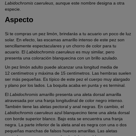
Labidochromis caeruleus
, aunque este nombre designa a otra
especie.
Aspecto
Si te compras un pez limón, brindarás a tu acuario un poco de luz
solar. En efecto, las escamas amarillo intenso de este pez son
sencillamente espectaculares y un chorro de color para tu
acuario. El
Labidochromis caeruleus
es muy similar, pero
presenta una coloración blanquecina con un brillo azulado.
Un pez limón adulto puede alcanzar una longitud media de
12 centímetros y máxima de 15 centímetros. Las hembras suelen
ser más pequeñas. Es típico de este pez el cuerpo muy alargado
y plano por los lados. La boquita acaba en punta y es terminal.
El
Labidochromis
amarillo presenta una aleta dorsal amarilla
atravesada por una franja longitudinal de color negro intenso.
También tiene las aletas pectoral y anal negras. En cambio, el
Labidochromis caeruleus
azul blanquecino tiene una aleta dorsal
con borde superior blanco. Bajo esta se encuentra una franja
negra. La parte inferior de la aleta anal es negra con una o dos
pequeñas manchas de falsos huevos amarillas. Las aletas