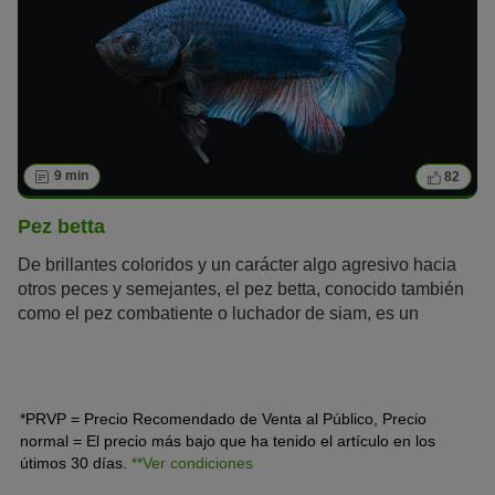
9 min
82
Pez betta
De brillantes coloridos y un carácter algo agresivo hacia
otros peces y semejantes, el pez betta, conocido también
como el pez combatiente o luchador de siam, es un
ejemplar muy especial, que aporta una fascinante nota de
color a cualquier acuario. Es poco exigente, lo que hace
que sea fácil de cuidar y muy popular entre aquellos
principiantes en la acuariofilia.
*PRVP = Precio Recomendado de Venta al Público, Precio
normal = El precio más bajo que ha tenido el artículo en los
útimos 30 días.
**Ver condiciones