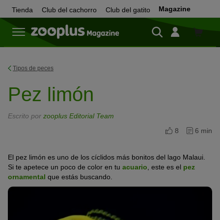
Magazine
Tienda
Club del cachorro
Club del gatito
Tienda
Tipos de peces
Pez limón
Escrito por
zooplus Editorial Team
8
6 min
El pez limón es uno de los cíclidos más bonitos del lago Malaui.
Si te apetece un poco de color en tu
acuario
, este es el
pez
ornamental
que estás buscando.