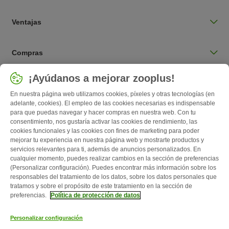
Ventajas
Compras
Seleccionar país
¡Ayúdanos a mejorar zooplus!
España / ES
En nuestra página web utilizamos cookies, píxeles y otras tecnologías (en
adelante, cookies). El empleo de las cookies necesarias es indispensable
para que puedas navegar y hacer compras en nuestra web. Con tu
Follow zooplus
consentimiento, nos gustaría activar las cookies de rendimiento, las
cookies funcionales y las cookies con fines de marketing para poder
mejorar tu experiencia en nuestra página web y mostrarte productos y
servicios relevantes para ti, además de anuncios personalizados. En
cualquier momento, puedes realizar cambios en la sección de preferencias
(Personalizar configuración). Puedes encontrar más información sobre los
responsables del tratamiento de los datos, sobre los datos personales que
tratamos y sobre el propósito de este tratamiento en la sección de
preferencias.
Política de protección de datos
Quiénes somos
Empleo
Corporate Website
Aviso Legal
Personalizar configuración
Condiciones comerciales generales
Formulario de desistimiento