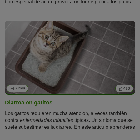
tipo especial de ácaro provoca un fuerte picor a los gatos,
entre otras cosas. En este artículo aprenderás todo lo que
hay que saber sobre los ácaros del oído en gatos.
7 min
483
Diarrea en gatitos
Los gatitos requieren mucha atención, a veces también
contra
enfermedades infantiles
típicas. Un síntoma que se
suele subestimar es la diarrea. En este artículo aprenderás
todo lo que hay que saber sobre la diarrea en gatitos.