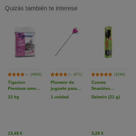
Quizás también te interese
(4983)
(471)
(3246)
Tigerino
Plumero de
Cosma
Premium arena
juguete para
Snackies
aglomerante
gatos
liofilizados
12 kg
1 unidad
Salmón (21 g)
con olor a talco
snacks para
gatos
13,49 €
3,29 €