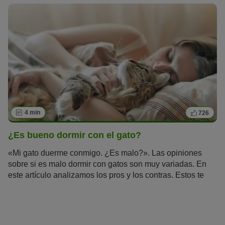
Puedes estar seguro de lo siguiente: si le proporcionas a
tu adorado minino una vida adecuada, conforme a su
naturaleza y necesidades, estás haciendo un gato feliz.
Esto incluye entretenimiento adecuado con juguetes
idóneos, correspondientes a la inteligencia de la
respectiva raza o naturaleza del gato en sí. Asimismo, una
alimentación de buena calidad
es muy importante
4 min
726
¿Es bueno dormir con el gato?
«Mi gato duerme conmigo. ¿Es malo?». Las opiniones
sobre si es malo dormir con gatos son muy variadas. En
este artículo analizamos los pros y los contras. Estos te
ayudarán a reflexionar sobre qué punto de vista te
convence más y a decidir si dormir con el gato o no.