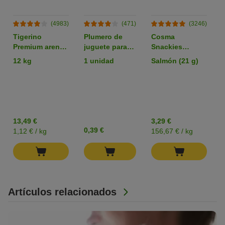
(4983)
(471)
(3246)
Tigerino
Plumero de
Cosma
Premium arena
juguete para
Snackies
aglomerante
gatos
liofilizados
12 kg
1 unidad
Salmón (21 g)
con olor a talco
snacks para
gatos
13,49 €
3,29 €
0,39 €
1,12 € / kg
156,67 € / kg
Artículos relacionados