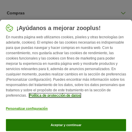
Compras
Seleccionar país
¡Ayúdanos a mejorar zooplus!
España / ES
En nuestra página web utilizamos cookies, píxeles y otras tecnologías (en
adelante, cookies). El empleo de las cookies necesarias es indispensable
para que puedas navegar y hacer compras en nuestra web. Con tu
Follow zooplus
consentimiento, nos gustaría activar las cookies de rendimiento, las
cookies funcionales y las cookies con fines de marketing para poder
mejorar tu experiencia en nuestra página web y mostrarte productos y
servicios relevantes para ti, además de anuncios personalizados. En
cualquier momento, puedes realizar cambios en la sección de preferencias
(Personalizar configuración). Puedes encontrar más información sobre los
responsables del tratamiento de los datos, sobre los datos personales que
tratamos y sobre el propósito de este tratamiento en la sección de
preferencias.
Política de protección de datos
Quiénes somos
Empleo
Corporate Website
Aviso Legal
Personalizar configuración
Condiciones comerciales generales
Formulario de desistimiento
Contacto
Gastos de envío y plazo de entrega
Formas de pago
Aceptar y continuar
Programa de afiliación
Protección de datos