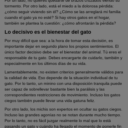
Por un lado, no quieres quedarte de brazos cruzados viendo su
tormento. Por otro lado, está el miedo a la dolorosa pérdida:
¿cómo seguir viviendo sin él? ¿Cómo se las arreglará mi familia
cuando el gato ya no esté? Si hay otros gatos en el hogar,
también se plantea la cuestión: ¿cómo afrontarán la pérdida?
Lo decisivo es el bienestar del gato
Por muy difícil que sea: a la hora de tomar esta decisión, es
importante dejar en segundo plano los propios sentimientos. El
único factor decisivo debe ser el bienestar del animal. Tú eres el
responsable de tu gato. Debes encargarte de cuidarlo, también y
especialmente en los últimos días de su vida.
Lamentablemente, no existen criterios generalmente válidos para
la calidad de vida. Eso depende de la situación individual de tu
gato. Por lo tanto, un minino con una disposición tranquila puede
ser capaz de sobrellevar bastante bien la parálisis y las
correspondientes restricciones de movimiento. Incluso los gatos
ciegos también puede llevar una vida gatuna feliz.
Por otro lado, los michis son expertos en ocultar su gatos ciegos.
Incluso las grandes agonías no se notan durante mucho tiempo.
Por lo tanto, no es fácil juzgar realmente lo mal que lo está
pasando un gato y cuándo ha llegado el momento de ponerle fin