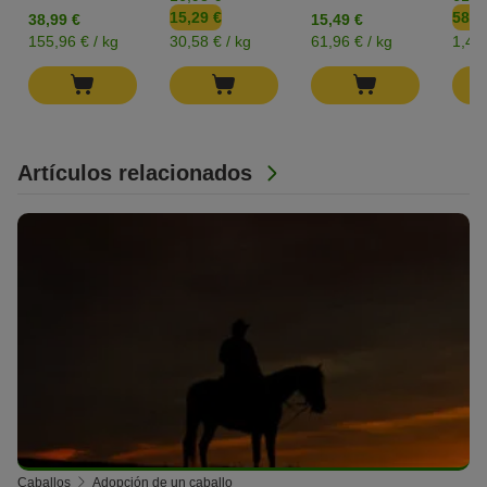
15,29 €
58,9
38,99 €
15,49 €
155,96 € / kg
30,58 € / kg
61,96 € / kg
1,47 
Artículos relacionados
Caballos
Adopción de un caballo