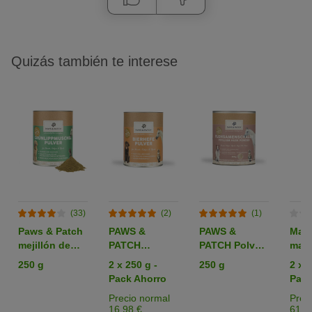
Quizás también te interese
(33)
(2)
(1)
Paws & Patch
PAWS &
PAWS &
Maz
mejillón de
PATCH
PATCH Polvo
mars
labio verde en
Levadura de
de cáscara de
prad
250 g
2 x 250 g -
250 g
2 x 2
polvo para
cerveza en
psyllium
caba
Pack Ahorro
Pack
mascotas
polvo
Precio normal
Prec
16,98 €
61,9