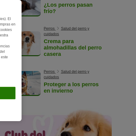
¿Los perros pasan
frío?
es). El
ompras en
Perros
Salud del perro y
 cookies
cuidados
estra
Crema para
encias
almohadillas del perro
del
casera
 este
Perros
Salud del perro y
cuidados
Proteger a los perros
en invierno