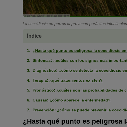
© Donna White / stock.adobe.com
La coccidiosis en perros la provocan parásitos intestinales
Índice
¿Hasta qué punto es peligrosa la coccidiosis en
Síntomas: ¿cuáles son los signos más importan
Diagnóstico: ¿cómo se detecta la coccidiosis e
Terapia: ¿qué tratamientos existen?
Pronóstico: ¿cuáles son las probabilidades de c
Causas: ¿cómo aparece la enfermedad?
Prevención: ¿cómo se puede prevenir la coccidi
¿Hasta qué punto es peligrosa l