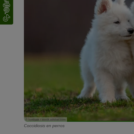
© byrdyak / stock.adobe.com
Coccidiosis en perros