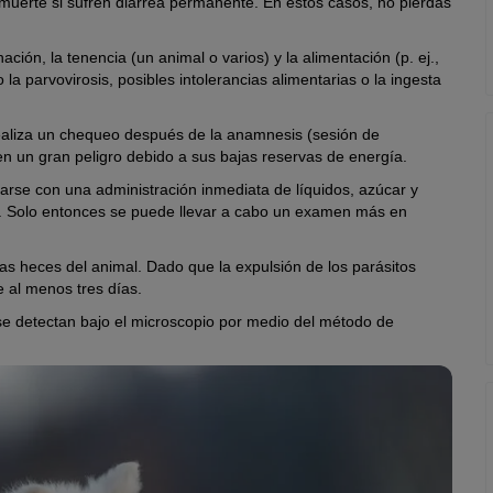
 muerte si sufren diarrea permanente. En estos casos, no pierdas
ión, la tenencia (un animal o varios) y la alimentación (p. ej.,
a parvovirosis, posibles intolerancias alimentarias o la ingesta
 realiza un chequeo después de la anamnesis (sesión de
en un gran peligro debido a sus bajas reservas de energía.
brarse con una administración inmediata de líquidos, azúcar y
oso. Solo entonces se puede llevar a cabo un examen más en
las heces del animal. Dado que la expulsión de los parásitos
e al menos tres días.
se detectan bajo el microscopio por medio del método de