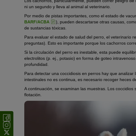
Los cachorros, particularmente, pueden correr peligro de
ni un segundo y lleva al animal al veterinario.
Por medio de pistas importantes, como el estado de vacunac
BARF/ACBA
), pueden descartarse otras causas, como l
de sustancias tóxicas.
Para evaluar el estado de salud del perro, el veterinario
preguntas). Esto es importante porque los cachorros corr
Si la circulación del perro es inestable, esta puede equili
electrolitos (p. ej., potasio) en forma de goteo intraven
profundidad.
Para detectar una coccidiosis en perros hay que analizar 
intestinales no es continua, es necesario recoger heces d
A continuación, se examinan las muestras. Los coccidios 
flotación.