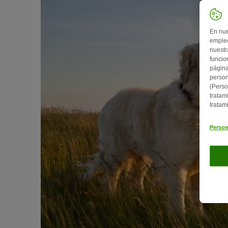
En nue
empleo
nuestr
funcio
página
person
(Perso
tratam
tratam
Person