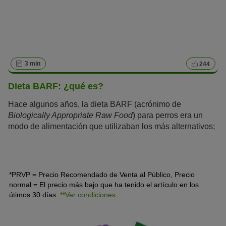
3 min
244
Dieta BARF: ¿qué es?
Hace algunos años, la dieta BARF (acrónimo de
Biologically Appropriate Raw Food
) para perros era un
modo de alimentación que utilizaban los más alternativos;
sin embargo, con el paso del tiempo, este tipo de dieta ha
ganado popularidad y se ha consolidado como un método
habitual para la nutrición del
perro
.
*PRVP = Precio Recomendado de Venta al Público, Precio
normal = El precio más bajo que ha tenido el artículo en los
útimos 30 días.
**Ver condiciones