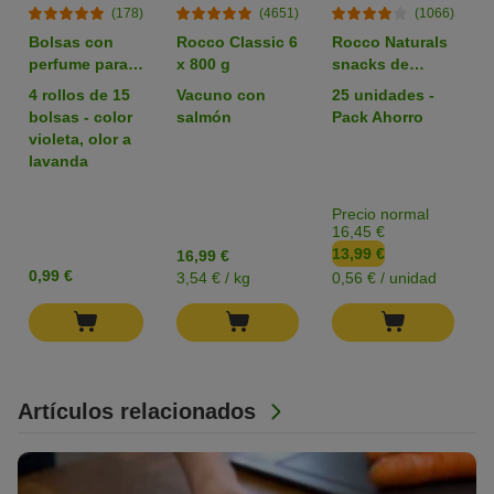
(178)
(4651)
(1066)
Bolsas con
Rocco Classic 6
Rocco Naturals
perfume para
x 800 g
snacks de
heces
nervio de buey
4 rollos de 15
Vacuno con
25 unidades -
para perros
bolsas - color
salmón
Pack Ahorro
violeta, olor a
lavanda
Precio normal
16,45 €
13,99 €
16,99 €
0,99 €
3,54 € / kg
0,56 € / unidad
Artículos relacionados