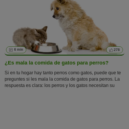
6 min
278
¿Es mala la comida de gatos para perros?
Si en tu hogar hay tanto perros como gatos, puede que te
preguntes si les mala la comida de gatos para perros. La
respuesta es clara: los perros y los gatos necesitan su
propia comida. Si de vez en cuando tu fiel amigo canino
prueba la comida de su compañero felino o viceversa, no
es motivo de preocupación. Eso sí, ten en cuenta que el
90 % de las enfermedades de perros y gatos están
causadas por una alimentación inadecuada.