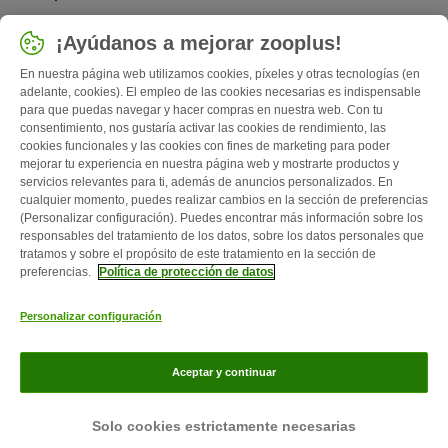
Seleccionar país
¡Ayúdanos a mejorar zooplus!
España / ES
En nuestra página web utilizamos cookies, píxeles y otras tecnologías (en
adelante, cookies). El empleo de las cookies necesarias es indispensable
para que puedas navegar y hacer compras en nuestra web. Con tu
Follow zooplus
consentimiento, nos gustaría activar las cookies de rendimiento, las
cookies funcionales y las cookies con fines de marketing para poder
mejorar tu experiencia en nuestra página web y mostrarte productos y
servicios relevantes para ti, además de anuncios personalizados. En
cualquier momento, puedes realizar cambios en la sección de preferencias
(Personalizar configuración). Puedes encontrar más información sobre los
responsables del tratamiento de los datos, sobre los datos personales que
tratamos y sobre el propósito de este tratamiento en la sección de
preferencias.
Política de protección de datos
Quiénes somos
Empleo
Corporate Website
Aviso Legal
Personalizar configuración
Condiciones comerciales generales
Formulario de desistimiento
Contacto
Gastos de envío y plazo de entrega
Formas de pago
Aceptar y continuar
Programa de afiliación
Protección de datos
Zooplus Magazine publicado por zooplus SE © zooplus SE 2026
Solo cookies estrictamente necesarias