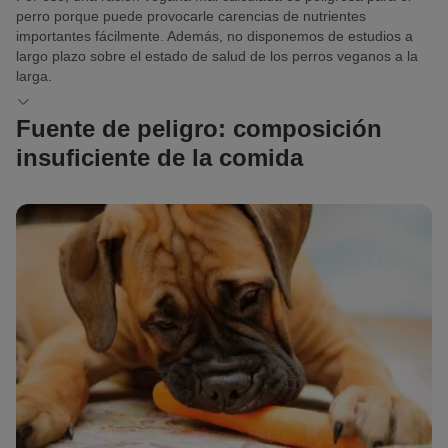
perro porque puede provocarle carencias de nutrientes
importantes fácilmente. Además, no disponemos de estudios a
largo plazo sobre el estado de salud de los perros veganos a la
larga.
Fuente de peligro: composición
insuficiente de la comida
¿Quieres darle a tu perro comida vegana hecha por ti mismo/a?
En ese caso, deberías hablar con veterinarios especializados en
nutrición canina. Una elaboración profesional de la dieta permite
calcular los ingredientes con precisión y complementar la falta de
nutrientes con suplementos.
En cambio, el
examen de numerosas recetas veganas
para
perros de libros e internet reveló deficiencias enormes de uno o
varios nutrientes esenciales.
Importante:
No es posible alimentar a un
perro con comida vegana sin complementos
alimenticios.