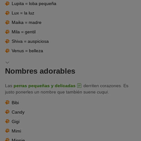
Lupita = loba pequeña
Xena
Lux = la luz
Zola
Maika = madre
Mila = gentil
Shiva = auspiciosa
Venus = belleza
Nombres adorables
Las
perras pequeñas y delicadas
derriten corazones. Es
justo ponerles un nombre que también suene
cuqui
.
Bibi
Candy
Gigi
Mimi
Minnie