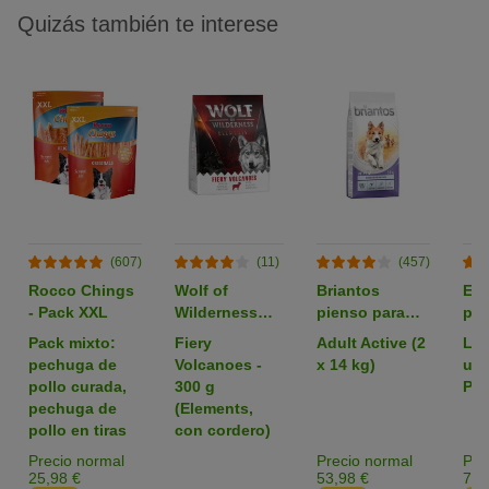
Quizás también te interese
(607)
(11)
(457)
Rocco Chings
Wolf of
Briantos
Em
- Pack XXL
Wilderness
pienso para
par
pienso para
perros - Pack
zoo
Pack mixto:
Fiery
Adult Active (2
L: 
perros -
Ahorro
pechuga de
Volcanoes -
x 14 kg)
uni
Formato de
pollo curada,
300 g
Pac
prueba
pechuga de
(Elements,
pollo en tiras
con cordero)
Precio normal
Precio normal
Pre
25,98 €
53,98 €
7,3