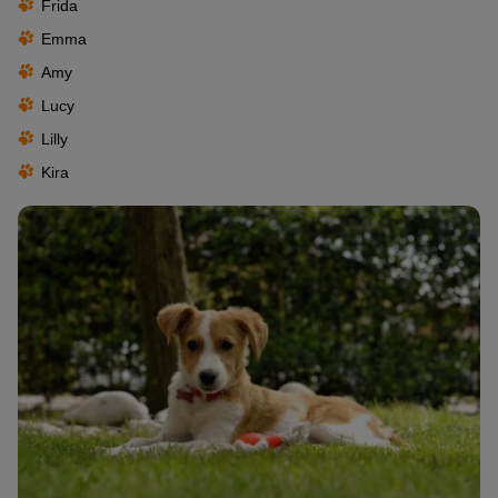
Frida
Emma
Amy
Lucy
Lilly
Kira