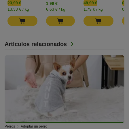
23,99 €
49,99 €
6,4
1,99 €
13,33 € / kg
6,63 € / kg
1,79 € / kg
0,1
Artículos relacionados
Perros
Adoptar un perro