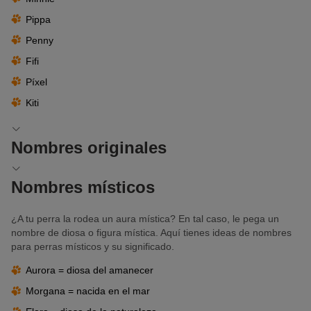
Pippa
Penny
Fifi
Píxel
Kiti
Nombres originales
El nombre de tu perra es elección tuya y de nadie más. A ver qué
Nombres místicos
te parecen estos nombres originales para perras:
Khaleesi
¿A tu perra la rodea un aura mística? En tal caso, le pega un
nombre de diosa o figura mística. Aquí tienes ideas de nombres
Alma
para perras místicos y su significado.
Anuk
Aurora = diosa del amanecer
Calipso
Morgana = nacida en el mar
Chaska