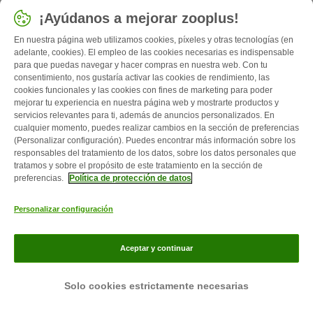
normal = El precio más bajo que ha tenido el artículo en los
¡Ayúdanos a mejorar zooplus!
útimos 30 días.
**Ver condiciones
En nuestra página web utilizamos cookies, píxeles y otras tecnologías (en
adelante, cookies). El empleo de las cookies necesarias es indispensable
para que puedas navegar y hacer compras en nuestra web. Con tu
consentimiento, nos gustaría activar las cookies de rendimiento, las
cookies funcionales y las cookies con fines de marketing para poder
mejorar tu experiencia en nuestra página web y mostrarte productos y
servicios relevantes para ti, además de anuncios personalizados. En
cualquier momento, puedes realizar cambios en la sección de preferencias
(Personalizar configuración). Puedes encontrar más información sobre los
responsables del tratamiento de los datos, sobre los datos personales que
tratamos y sobre el propósito de este tratamiento en la sección de
preferencias.
Política de protección de datos
Personalizar configuración
Aceptar y continuar
Solo cookies estrictamente necesarias
Servicios