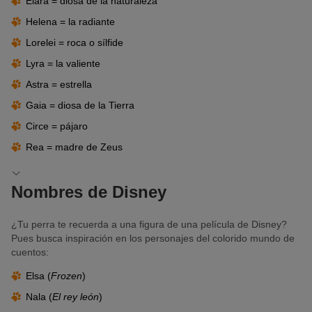
Elara = diosa de la naturaleza
Circe
Helena = la radiante
Elodie
Lorelei = roca o sílfide
Elora
Lyra = la valiente
Kayla
Astra = estrella
Kiri
Gaia = diosa de la Tierra
Vesper
Circe = pájaro
Zefira
Rea = madre de Zeus
Nombres de Disney
¿Tu perra te recuerda a una figura de una película de Disney?
Pues busca inspiración en los personajes del colorido mundo de
cuentos:
Elsa (
Frozen
)
Nala (
El rey león
)