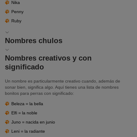
Nika
Penny
Ruby
Nombres chulos
Hay perras desenvueltas que nunca se ponen nerviosas y que se
Nombres creativos y con
merecen un nombre que haga justicia a esta serenidad.
significado
Honey
Jazz
Un nombre es particularmente creativo cuando, además de
sonar bien, significa algo. Aquí tienes una lista de nombres
Koda
bonitos para perras con significado:
Lexi
Beleza = la bella
Nicky
Elfi = la noble
Nova
Juno = nacida en junio
Pepsi
Leni = la radiante
Roxy