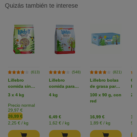
Quizás también te interese
(613)
(548)
(821)
Lillebro
Lillebro
Lillebro bolas
Gu
comida sin
comida para
de grasa para
har
cáscaras para
aves silvestres
pájaros
de
3 x 4 kg
4 kg
100 x 90 g, con
2 
aves silvestres
silvestres
red
Precio normal
29,97 €
26,99 €
6,49 €
16,99 €
19
2,25 € / kg
1,62 € / kg
1,89 € / kg
9,7