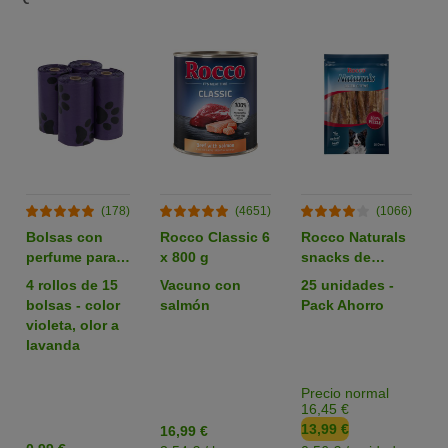
(178)
(4651)
(1066)
Bolsas con
Rocco Classic 6
Rocco Naturals
perfume para
x 800 g
snacks de
heces
nervio de buey
4 rollos de 15
Vacuno con
25 unidades -
para perros
bolsas - color
salmón
Pack Ahorro
violeta, olor a
lavanda
Precio normal
16,45 €
13,99 €
16,99 €