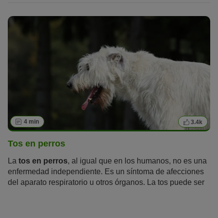
4 min
3.4k
Tos en perros
La
tos en perros
, al igual que en los humanos, no es una
enfermedad independiente. Es un síntoma de afecciones
del aparato respiratorio u otros órganos. La tos puede ser
también un reflejo para proteger al cuerpo de diferentes
elementos, como cuerpos extraños o sustancias irritantes.
A menudo la tos puede confundirse con vómitos o