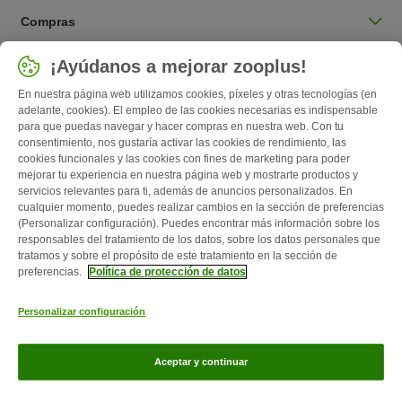
Compras
Seleccionar país
¡Ayúdanos a mejorar zooplus!
España / ES
En nuestra página web utilizamos cookies, píxeles y otras tecnologías (en
adelante, cookies). El empleo de las cookies necesarias es indispensable
para que puedas navegar y hacer compras en nuestra web. Con tu
Follow zooplus
consentimiento, nos gustaría activar las cookies de rendimiento, las
cookies funcionales y las cookies con fines de marketing para poder
mejorar tu experiencia en nuestra página web y mostrarte productos y
servicios relevantes para ti, además de anuncios personalizados. En
cualquier momento, puedes realizar cambios en la sección de preferencias
(Personalizar configuración). Puedes encontrar más información sobre los
responsables del tratamiento de los datos, sobre los datos personales que
tratamos y sobre el propósito de este tratamiento en la sección de
preferencias.
Política de protección de datos
Quiénes somos
Empleo
Corporate Website
Aviso Legal
Personalizar configuración
Condiciones comerciales generales
Formulario de desistimiento
Contacto
Gastos de envío y plazo de entrega
Formas de pago
Aceptar y continuar
Programa de afiliación
Protección de datos
Zooplus Magazine publicado por zooplus SE © zooplus SE 2026