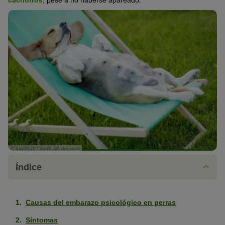
cachorros
, pese a no haberse apareado.
© nuzza11 / stock.adobe.com
Índice
Causas del embarazo psicológico en perras
Síntomas