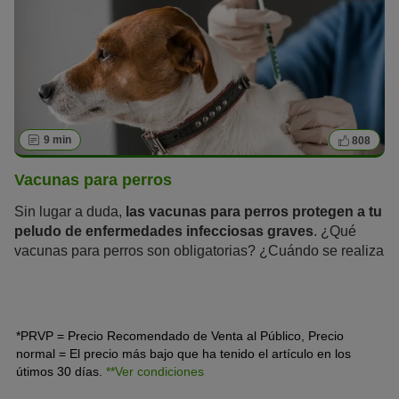
9 min
808
Vacunas para perros
Sin lugar a duda,
las vacunas para perros protegen a tu
peludo de enfermedades infecciosas graves
. ¿Qué
vacunas para perros son obligatorias? ¿Cuándo se realiza
la primera vacuna en los cachorros y cada cuánto hay que
actualizar la inmunización para protegerles de por vida?
*PRVP = Precio Recomendado de Venta al Público, Precio
normal = El precio más bajo que ha tenido el artículo en los
útimos 30 días.
**Ver condiciones