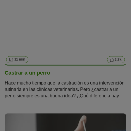
regurgitación, estornudos inversos, asfixia o jadeos
intensos. Podemos diferenciar entre tos irritativa sin
expulsión (tos no productiva) y tos húmeda con expulsión
(tos productiva). Ambos tipos de tos pueden ser crónicos o
agudos.
11 min
2.7k
Castrar a un perro
Hace mucho tiempo que la castración es una intervención
rutinaria en las clínicas veterinarias. Pero ¿castrar a un
perro siempre es una buena idea? ¿Qué diferencia hay
entre la castración y la esterilización? ¿Cuánto cuesta el
procedimiento? Te contamos todo lo que necesitas saber y
los pros y contras de castrar a un perro.