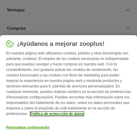
Ventajas
Compras
Seleccionar país
¡Ayúdanos a mejorar zooplus!
España / ES
En nuestra página web utilizamos cookies, píxeles y otras tecnologías (en
adelante, cookies). El empleo de las cookies necesarias es indispensable
para que puedas navegar y hacer compras en nuestra web. Con tu
Follow zooplus
consentimiento, nos gustaría activar las cookies de rendimiento, las
cookies funcionales y las cookies con fines de marketing para poder
mejorar tu experiencia en nuestra página web y mostrarte productos y
servicios relevantes para ti, además de anuncios personalizados. En
cualquier momento, puedes realizar cambios en la sección de preferencias
(Personalizar configuración). Puedes encontrar más información sobre los
responsables del tratamiento de los datos, sobre los datos personales que
tratamos y sobre el propósito de este tratamiento en la sección de
preferencias.
Política de protección de datos
Quiénes somos
Empleo
Corporate Website
Aviso Legal
Personalizar configuración
Condiciones comerciales generales
Formulario de desistimiento