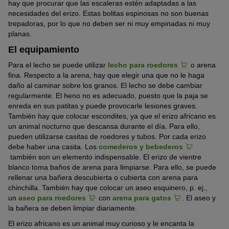
hay que procurar que las escaleras estén adaptadas a las
necesidades del erizo. Estas bolitas espinosas no son buenas
trepadoras, por lo que no deben ser ni muy empinadas ni muy
planas.
El equipamiento
Para el lecho se puede utilizar
lecho para roedores
o arena
fina. Respecto a la arena, hay que elegir una que no le haga
daño al caminar sobre los granos. El lecho se debe cambiar
regularmente. El heno no es adecuado, puesto que la paja se
enreda en sus patitas y puede provocarle lesiones graves.
También hay que colocar escondites, ya que el erizo africano es
un animal nocturno que descansa durante el día. Para ello,
pueden utilizarse casitas de roedores y tubos. Por cada erizo
debe haber una casita. Los
comederos y bebederos
también son un elemento indispensable. El erizo de vientre
blanco toma baños de arena para limpiarse. Para ello, se puede
rellenar una bañera descubierta o cubierta con arena para
chinchilla. También hay que colocar un aseo esquinero, p. ej.,
un
aseo para roedores
con
arena para gatos
. El aseo y
la bañera se deben limpiar diariamente.
El erizo africano es un animal muy curioso y le encanta la