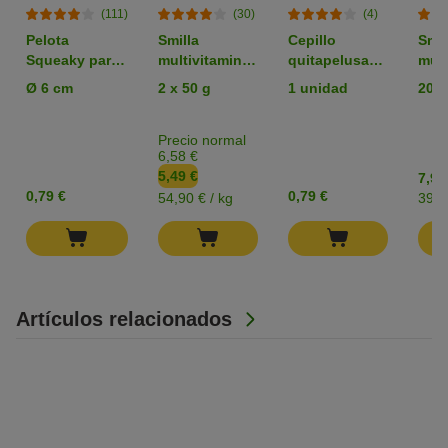
(111)
(30)
(4)
Pelota
Smilla
Cepillo
Smil
Squeaky para
multivitaminas
quitapelusas
mult
perros
y malta para
zooplus
con 
Ø 6 cm
2 x 50 g
1 unidad
200 
gatos - Pack
Basics para
para
de prueba
mascotas
Precio normal
6,58 €
5,49 €
7,99
0,79 €
0,79 €
54,90 € / kg
39,9
Artículos relacionados