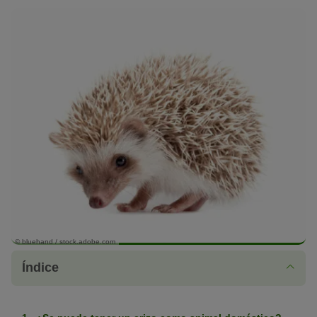
© bluehand / stock.adobe.com
Índice