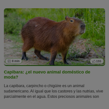
cariñosos como parecen. Estos pequeños roedores son
bastante
delicados
y tienen unas necesidades bastante
exigentes
que no puedes pasar por alto.
8 min
155
Capibara: ¿el nuevo animal doméstico de
moda?
La capibara, carpincho o chigüire es un animal
sudamericano. Al igual que los castores y las nutrias, vive
parcialmente en el agua. Estos preciosos animales son
muy populares en TikTok, Instagram y otras redes
sociales. Pero ¿qué los hace tan especiales? ¿Se pueden