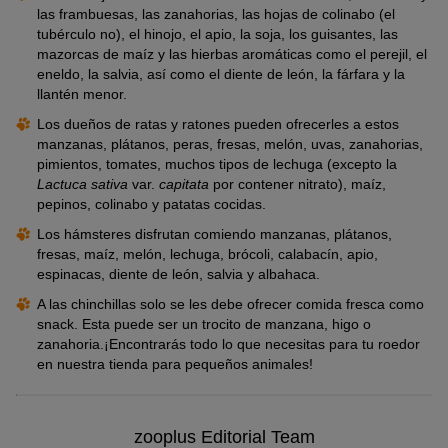
las frambuesas, las zanahorias, las hojas de colinabo (el
tubérculo no), el hinojo, el apio, la soja, los guisantes, las
mazorcas de maíz y las hierbas aromáticas como el perejil, el
eneldo, la salvia, así como el diente de león, la fárfara y la
llantén menor.
Los dueños de ratas y ratones pueden ofrecerles a estos
manzanas, plátanos, peras, fresas, melón, uvas, zanahorias,
pimientos, tomates, muchos tipos de lechuga (excepto la
Lactuca sativa
var.
capitata
por contener nitrato), maíz,
pepinos, colinabo y patatas cocidas.
Los hámsteres disfrutan comiendo manzanas, plátanos,
fresas, maíz, melón, lechuga, brócoli, calabacín, apio,
espinacas, diente de león, salvia y albahaca.
A las chinchillas solo se les debe ofrecer comida fresca como
snack. Esta puede ser un trocito de manzana, higo o
zanahoria.¡Encontrarás todo lo que necesitas para tu roedor
en nuestra tienda para pequeños animales!
zooplus Editorial Team