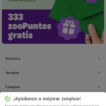
Servicios
Ventajas
Compras
Seleccionar país
¡Ayúdanos a mejorar zooplus!
España / ES