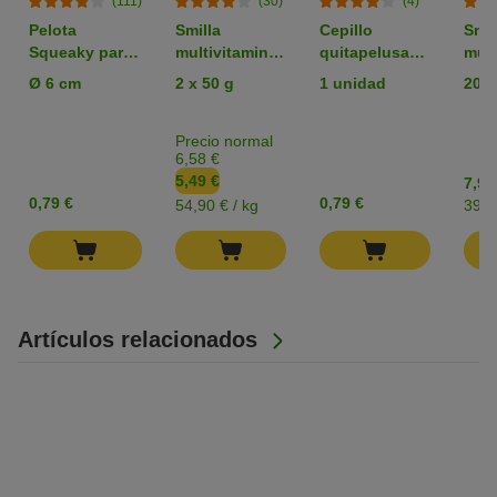
(111)
(30)
(4)
Pelota
Smilla
Cepillo
Smil
Squeaky para
multivitaminas
quitapelusas
mult
perros
y malta para
zooplus
con 
Ø 6 cm
2 x 50 g
1 unidad
200 
gatos - Pack
Basics para
para
de prueba
mascotas
Precio normal
6,58 €
5,49 €
7,99
0,79 €
0,79 €
54,90 € / kg
39,9
Artículos relacionados