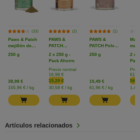
(33)
(2)
(1)
Paws & Patch
PAWS &
PAWS &
Maz
mejillón de
PATCH
PATCH Polvo
mars
labio verde en
Levadura de
de cáscara de
prad
250 g
2 x 250 g -
250 g
2 x 2
polvo para
cerveza en
psyllium
caba
Pack Ahorro
Pack
mascotas
polvo
Precio normal
Prec
16,98 €
61,9
15,29 €
58,9
38,99 €
15,49 €
155,96 € / kg
30,58 € / kg
61,96 € / kg
1,47 
Artículos relacionados