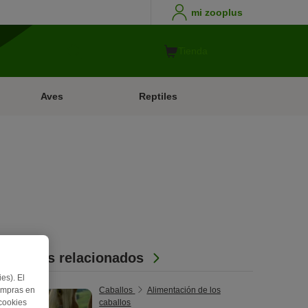
mi zooplus
Tienda
Aves
Reptiles
Artículos relacionados
es). El
ompras en
Caballos
Alimentación de los
 cookies
caballos