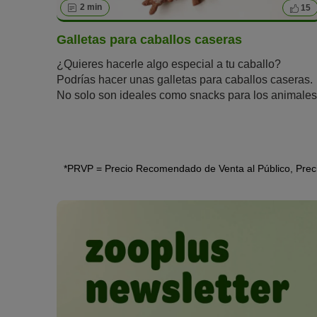
2 min
15
Galletas para caballos caseras
¿Quieres hacerle algo especial a tu caballo?
Podrías hacer unas galletas para caballos caseras.
No solo son ideales como snacks para los animales
sino también como regalo para los amantes de los
caballos. Solo tienes que llenar un tarro, ponerle un
lacito y ya tienes un regalo casero y único. Seguro
que, con nuestra receta, tus galletas serán todo un
*PRVP = Precio Recomendado de Venta al Público, Precio
éxito.