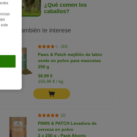
estra
¿Qué comen los
caballos?
encias
del
 este
Quizás también te interese
(33)
Paws & Patch mejillón de labio
verde en polvo para mascotas
250 g
38,99 €
155,96 € / kg
(2)
PAWS & PATCH Levadura de
cerveza en polvo
2 x 250 g - Pack Ahorro