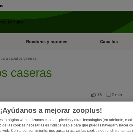
ne
Roedores y hurones
Caballos
 para caballos caseras
os caseras
15
2 min
¡Ayúdanos a mejorar zooplus!
er unas galletas para caballos caseras. No solo son ideales como
os amantes de los caballos. Solo tienes que llenar un tarro,
stra página web utilizamos cookies, píxeles y otras tecnologías (en adelante, cooki
guro que, con nuestra receta, tus galletas serán todo un éxito.
 de las cookies necesarias es indispensable para que puedas navegar y hacer c
a web. Con tu consentimiento, nos gustaría activar las cookies de rendimiento, las