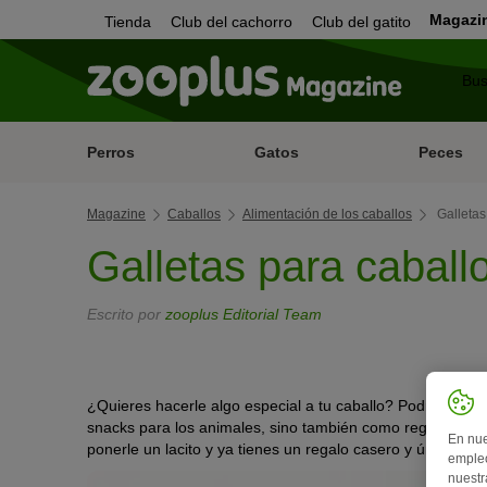
Magazi
Tienda
Club del cachorro
Club del gatito
Perros
Gatos
Peces
Magazine
Caballos
Alimentación de los caballos
Galletas
Galletas para caball
Escrito por
zooplus Editorial Team
¿Quieres hacerle algo especial a tu caballo? Podrías hac
snacks para los animales, sino también como regalo para l
En nue
ponerle un lacito y ya tienes un regalo casero y único. Se
empleo
nuestr