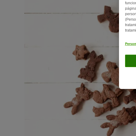
funcio
página
person
(Perso
tratam
tratam
Person