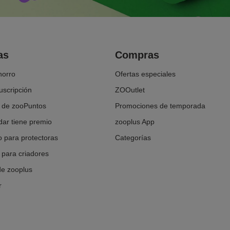
as
Compras
horro
Ofertas especiales
uscripción
ZOOutlet
 de zooPuntos
Promociones de temporada
ar tiene premio
zooplus App
 para protectoras
Categorías
para criadores
de zooplus
r