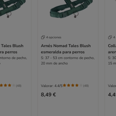
4 opciones
4
Tales Blush
Arnés Nomad Tales Blush
Col
ra perros
esmeralda para perros
are
ontorno de pecho,
S: 37 - 53 cm contorno de pecho,
S: 3
o
20 mm de ancho
15 m
Valorar: 4.4/5
Valor
(
48
)
(
48
)
8,49 €
4,4