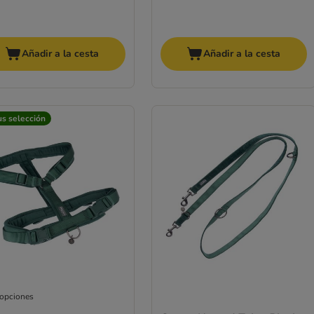
Añadir a la cesta
Añadir a la cesta
us selección
 opciones