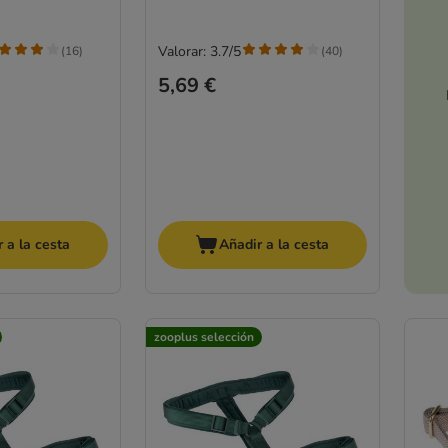
Valorar: 3.7/5
(
16
)
(
40
)
5,69 €
 a la cesta
Añadir a la cesta
zooplus selección