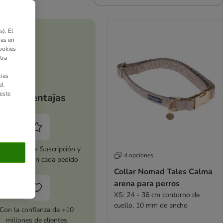
). El
ras en
ookies
tra
ias
el
este
Tus ventajas
tiva zooplus Suscripción y
4 opciones
horra 5 % en cada pedido
Collar Nomad Tales Calma
arena para perros
XS: 24 - 36 cm contorno de
cuello, 10 mm de ancho
Con la confianza de +10
millones de clientes