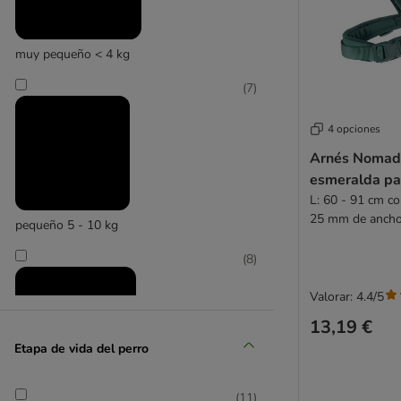
muy pequeño < 4 kg
(
7
)
4 opciones
Arnés Nomad 
esmeralda pa
L: 60 - 91 cm c
25 mm de anch
pequeño 5 - 10 kg
(
8
)
Valorar: 4.4/5
13,19 €
Etapa de vida del perro
(
11
)