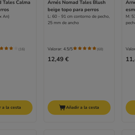
 Tales Calma
Arnés Nomad Tales Blush
Arn
rros
beige topo para perros
esm
x An)
L: 60 - 91 cm contorno de pecho,
M: 5
25 mm de ancho
pech
Valorar: 4.5/5
Valor
(
16
)
(
68
)
12,49 €
11,
 a la cesta
Añadir a la cesta