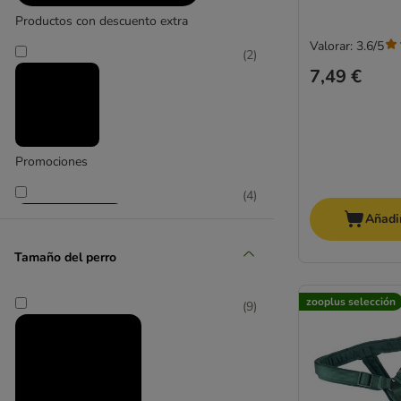
Colgantes
Productos con descuento extra
Accesorios para el paseo
Valorar: 3.6/5
(
2
)
Julius-K9
7,49 €
Nomad Tales
Ruffwear
Easy Walk
Halti
Promociones
HUNTER
(
4
)
curli
Añadir
Max & Molly
Neewa
Tamaño del perro
Rukka
TIAKI
zooplus selección
(
9
)
Trixie
zooplus selección