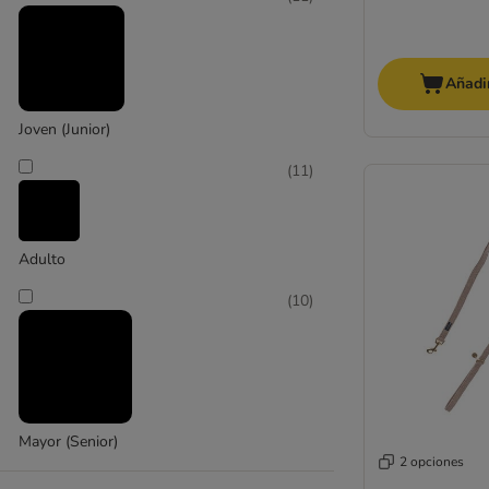
mediano 11 - 25 kg
(
6
)
Añadir
Joven (Junior)
(
11
)
grande 26 - 45 kg
Adulto
(
10
)
Mayor (Senior)
2 opciones