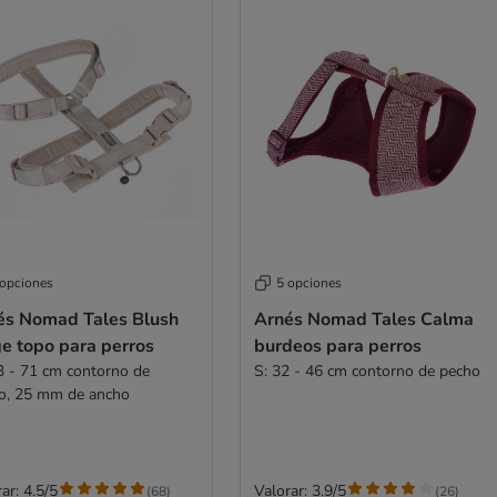
 opciones
5 opciones
és Nomad Tales Blush
Arnés Nomad Tales Calma
e topo para perros
burdeos para perros
3 - 71 cm contorno de
S: 32 - 46 cm contorno de pecho
o, 25 mm de ancho
ar: 4.5/5
Valorar: 3.9/5
(
68
)
(
26
)