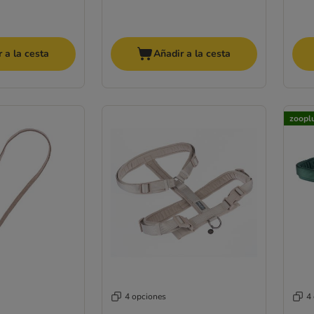
 a la cesta
Añadir a la cesta
zoopl
4 opciones
4