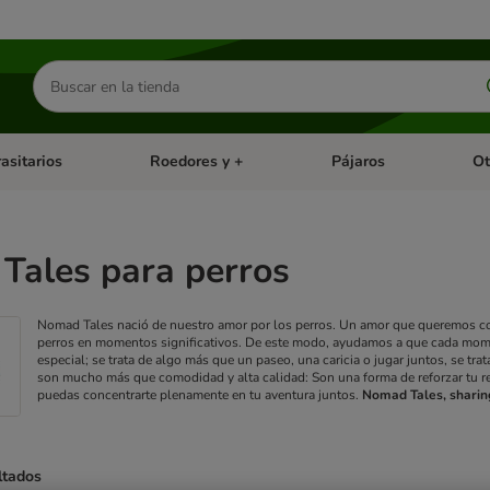
Buscar
productos
asitarios
Roedores y +
Pájaros
Ot
tegoria abierto: Dieta Vet.
Menú de categoria abierto: Antiparasitarios
Menú de categoria abierto
Menú 
Tales para perros
Nomad Tales nació de nuestro amor por los perros. Un amor que queremos com
perros en momentos significativos. De este modo, ayudamos a que cada mom
especial; se trata de algo más que un paseo, una caricia o jugar juntos, se tra
son mucho más que comodidad y alta calidad: Son una forma de reforzar tu re
puedas concentrarte plenamente en tu aventura juntos.
Nomad Tales, sharin
ltados