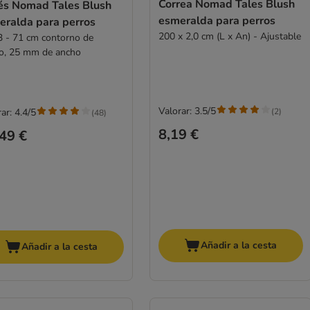
Correa Nomad Tales Blush
és Nomad Tales Blush
esmeralda para perros
eralda para perros
200 x 2,0 cm (L x An) - Ajustable
3 - 71 cm contorno de
o, 25 mm de ancho
Valorar: 3.5/5
(
2
)
ar: 4.4/5
(
48
)
8,19 €
49 €
Añadir a la cesta
Añadir a la cesta