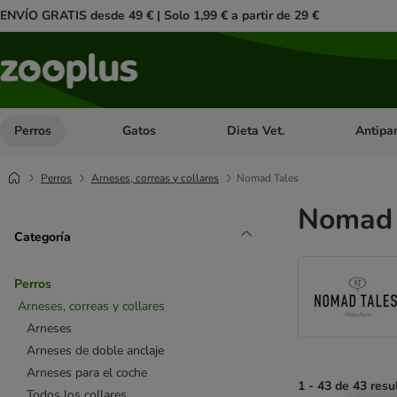
ENVÍO GRATIS desde 49 € | Solo 1,99 € a partir de 29 €
Perros
Gatos
Dieta Vet.
Antipar
Menú de categoria abierto: Perros
Menú de categoria abierto: Gatos
Menú de ca
Perros
Arneses, correas y collares
Nomad Tales
Nomad 
Categoría
Perros
Arneses, correas y collares
Arneses
Arneses de doble anclaje
Arneses para el coche
1 - 43 de 43 resu
Todos los collares