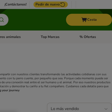
¡Contáctanos!
Pedir de nuevo
Cesta
ros animales
Top Marcas
% Ofertas
: Roedores y +
de categoria abierto: Pájaros
Menú de categoria abierto: Otros animales
Menú de categoria abie
partir con nuestros clientes transformando las actividades cotidianas con sus
ento con tu perro cuente, por pequeño que sea.
Porque cada momento puede ser
ta de una conexión real entre el ser humano y el animal.
Por eso nuestros productos
lación y demostrar tu cariño a tu fiel compañero. Cuidamos cada detalle para que
g your journey
Lo más vendido