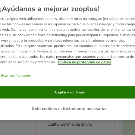
¡Ayúdanos a mejorar zooplus!
ve been changed
stra página web utilizamos cookies, píxeles y otras tecnologías (en adelante, cookies
 de las cookies necesarias es indispensable para que puedas navegar y hacer comp
a web. Con tu consentimiento, nos gustaría activar las cookies de rendimiento, las c
nales y las cookies con fines de marketing para poder mejorar tu experiencia en nues
 web y mostrarte productos y servicios relevantes para ti, además de anuncios
alizados. En cualquier momento, puedes realizar cambios en la sección de preferenc
nalizar configuración). Puedes encontrar más información sobre los responsables d
iento de los datos, sobre los datos personales que tratamos y sobre el propósito de 
iento en la sección de preferencias.
Política de protección de datos
alizar configuración
Ac
Aceptar y continuar
4 opciones
a
 Tales Calma
Collar Nomad Tales Calma
Solo cookies estrictamente necesarias
rros
arena para perros
x An) - Ajustable
M: 34 - 55 cm contorno de
cuello, 20 mm de ancho