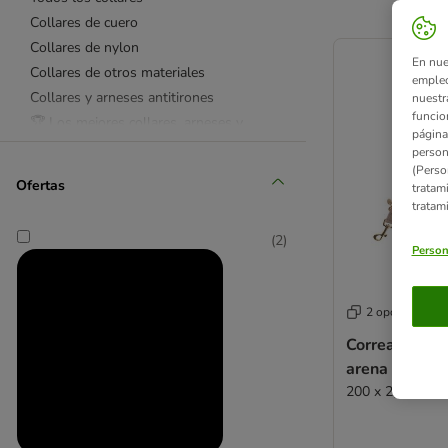
Collares de cuero
product items ha
Collares de nylon
En nue
Collares de otros materiales
empleo
Collares y arneses antitirones
nuestr
funcio
🏆 Los mejores collares, arneses y
página
correas
person
Sets de collares y Correas
(Perso
Ofertas
tratam
Todas las correas
tratam
Correas extensibles Flexi
(
2
)
Correas extensibles KONG
Person
Correas largas y de rastreo
Correas de adiestramiento
2 opciones
Correas para correr
Correa Nomad
Correas de nylon
arena para pe
Correas de cuero
200 x 2,0 cm (L 
Correas de otros materiales
Reflectantes
Bozales