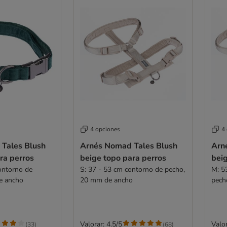
4 opciones
4
 Tales Blush
Arnés Nomad Tales Blush
Arn
ra perros
beige topo para perros
beig
ontorno de
S: 37 - 53 cm contorno de pecho,
M: 5
e ancho
20 mm de ancho
pech
Valorar: 4.5/5
Valor
(
33
)
(
68
)