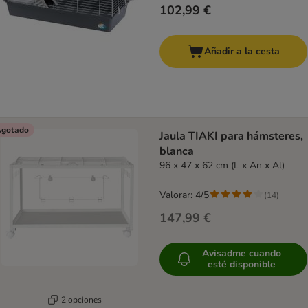
102,99 €
Añadir a la cesta
gotado
Jaula TIAKI para hámsteres,
blanca
96 x 47 x 62 cm (L x An x Al)
Valorar: 4/5
(
14
)
147,99 €
Avisadme cuando
esté disponible
2 opciones