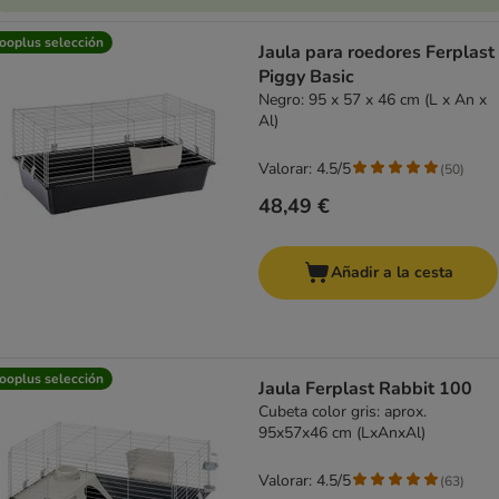
ooplus selección
Jaula para roedores Ferplast
Piggy Basic
Negro: 95 x 57 x 46 cm (L x An x
Al)
Valorar: 4.5/5
(
50
)
48,49 €
Añadir a la cesta
ooplus selección
Jaula Ferplast Rabbit 100
Cubeta color gris: aprox.
95x57x46 cm (LxAnxAl)
Valorar: 4.5/5
(
63
)