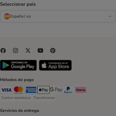
Seleccionar país
España / es
Métodos de pago
Visa Payment Method
Mastercard Payment Method
American Express Payment Method
Apple Pay Payment Method
Google Pay Payment Method
PayPal Payment Method
Klarna Payment Method
Contra-reembolso
Transferencia
Contra-reembolso Payment Method
Transferencia Payment Method
Servicios de entrega