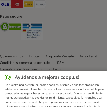
GLS Shipping Method
CTTExpress Shipping Method
InPost Shipping Method
paack Shipping Method
Pago seguro
Security
Security
Quiénes somos
Empleo
Corporate Website
Aviso Legal
Condiciones comerciales generales
DSA
Formulario de desistimiento
Contacto
Gastos de envío y plazo de entrega
Formas de pago
¡Ayúdanos a mejorar zooplus!
Programa de afiliación
Protección de datos
En nuestra página web utilizamos cookies, píxeles y otras tecnologías (en
Declaración de accesibilidad
adelante, cookies). El empleo de las cookies necesarias es indispensable para
que puedas navegar y hacer compras en nuestra web. Con tu consentimiento,
© zooplus SE
2026
nos gustaría activar las cookies de rendimiento, las cookies funcionales y las
cookies con fines de marketing para poder mejorar tu experiencia en nuestra
página web y mostrarte productos y servicios relevantes para ti, además de