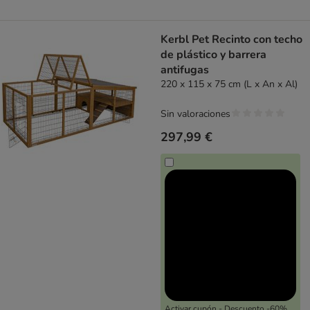
Kerbl Pet Recinto con techo
de plástico y barrera
antifugas
220 x 115 x 75 cm (L x An x Al)
Sin valoraciones
297,99 €
Activar cupón - Descuento -60%