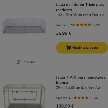
product items have been changed
Jaula de interior Trixie para
roedores
140 x 70 x 35 cm (An x Prof x Al)
Valorar: 3.9/5
(
96
)
36,99 €
Añadir a la cesta
2 opciones
Jaula TIAKI para hámsteres,
blanca
79 x 44 x 60 cm (L x An x Al)
Valorar: 4/5
(
14
)
136,99 €