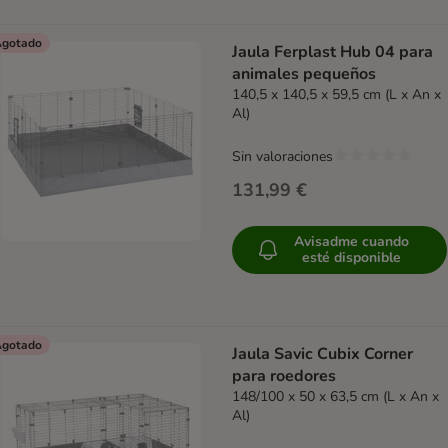
gotado
Jaula Ferplast Hub 04 para
animales pequeños
140,5 x 140,5 x 59,5 cm (L x An x
Al)
Sin valoraciones
131,99 €
Avisadme cuando
esté disponible
gotado
Jaula Savic Cubix Corner
para roedores
148/100 x 50 x 63,5 cm (L x An x
Al)