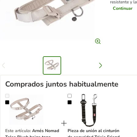
resistente y l
Continuar
Comprados juntos habitualmente
Arnés Nomad Tales Blush beige topo para perros
Pieza de unión al cinturón de segu
Este artículo
:
Arnés Nomad
Pieza de unión al cinturón