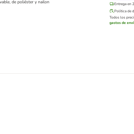
avable, de poliéster y nailon
Entrega en 2
Política de 
Todos los preci
gastos de env
ridad Trixie Friends on Tour