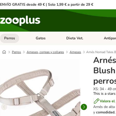
ENVÍO GRATIS desde 49 € | Solo 1,99 € a partir de 29 €
Perros
Gatos
Dieta Vet.
Antipar
Menú de categoria abierto: Perros
Menú de categoria abierto: Gatos
Menú de ca
Perros
Arneses, correas y collares
Arneses
Arnés Nomad Tales Bl
Arnés
Blush
perro
XS: 34 - 49 c
This is a stars
Valora el
Arnés de alta 
y
comodidad
,