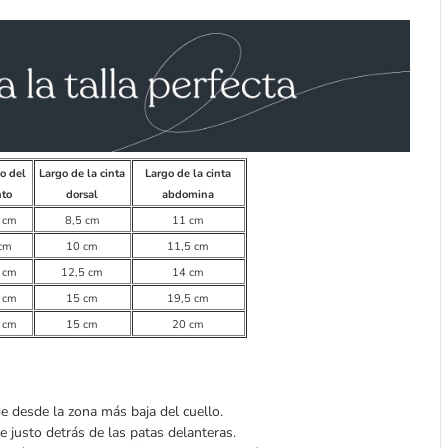
o del
Largo de la cinta
Largo de la cinta
nto
dorsal
abdomina
 cm
8,5 cm
11 cm
cm
10 cm
11,5 cm
 cm
12,5 cm
14 cm
 cm
15 cm
19,5 cm
 cm
15 cm
20 cm
e desde la zona más baja del cuello.
e justo detrás de las patas delanteras.