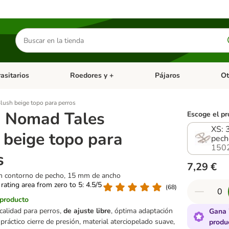
Buscar
productos
asitarios
Roedores y +
Pájaros
Ot
tegoria abierto: Dieta Vet.
Menú de categoria abierto: Antiparasitarios
Menú de categoria abierto
Menú 
ush beige topo para perros
 Nomad Tales
Escoge el pr
XS: 
 beige topo para
pech
150
s
7,29 €
m contorno de pecho, 15 mm de ancho
 rating area from zero to 5: 4.5/5
(
68
)
 producto
calidad para perros,
de ajuste libre
, óptima adaptación
Gana 
 práctico cierre de presión, material aterciopelado suave,
produ