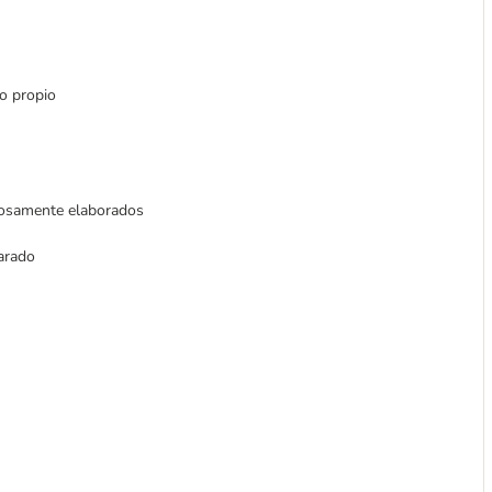
so propio
adosamente elaborados
parado