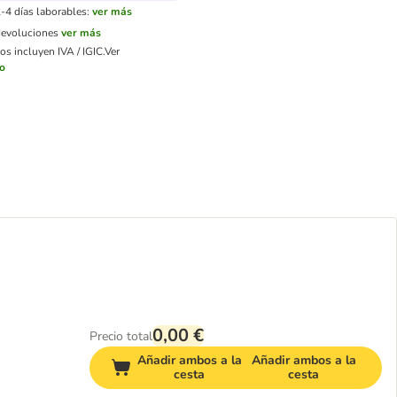
-4 días laborables:
ver más
devoluciones
ver más
os incluyen IVA / IGIC.
Ver
ío
0,00 €
Precio total
Añadir ambos a la
Añadir ambos a la
cesta
cesta