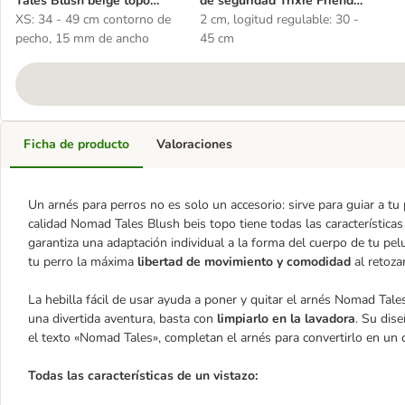
Tales Blush beige topo
de seguridad Trixie Friends
para perros
XS: 34 - 49 cm contorno de
on Tour
2 cm, logitud regulable: 30 -
pecho, 15 mm de ancho
45 cm
Ficha de producto
Valoraciones
Un arnés para perros no es solo un accesorio: sirve para guiar a tu
calidad Nomad Tales Blush beis topo tiene todas las característica
garantiza una adaptación individual a la forma del cuerpo de tu pelu
tu perro la máxima
libertad de movimiento y comodidad
al retozar
La hebilla fácil de usar ayuda a poner y quitar el arnés Nomad Tale
una divertida aventura, basta con
limpiarlo en la lavadora
. Su dis
el texto «Nomad Tales», completan el arnés para convertirlo en un
Todas las características de un vistazo: