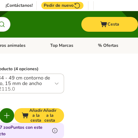
¡Contáctanos!
Pedir de nuevo
Cesta
ros animales
Top Marcas
% Ofertas
: Roedores y +
de categoria abierto: Pájaros
Menú de categoria abierto: Otros animales
Menú de categoria abie
oducto (4 opciones)
34 - 49 cm contorno de
o, 15 mm de ancho
2115.0
Añadir
Añadir
a la
a la
cesta
cesta
7 zooPuntos con este
cto