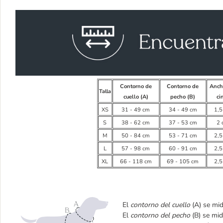
Contorno de
Contorno de
Anch
Talla
cuello (A)
pecho (B)
ci
XS
31 - 49 cm
34 - 49 cm
1,5
S
38 - 62 cm
37 - 53 cm
2 
M
50 - 84 cm
53 - 71 cm
2,5
L
57 - 98 cm
60 - 91 cm
2,5
XL
66 - 118 cm
69 - 105 cm
2,5
El
contorno del cuello
(A) se mid
El
contorno del pecho
(B) se mid