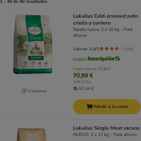
1 - 48 de 80 resultados
product items have been changed
Lukullus Cold-pressed pato
criollo y cordero
Receta nueva: 2 x 10 kg - Pack
Ahorro
Valorar: 4.4/5
(
252
)
Precio normal
75,98 €
70,99 €
3,55 € / kg
67,44 €
4 opciones
Añadir a la cesta
Lukullus Single Meat vacuno
NUEVO: 2 x 12 kg - Pack ahorro