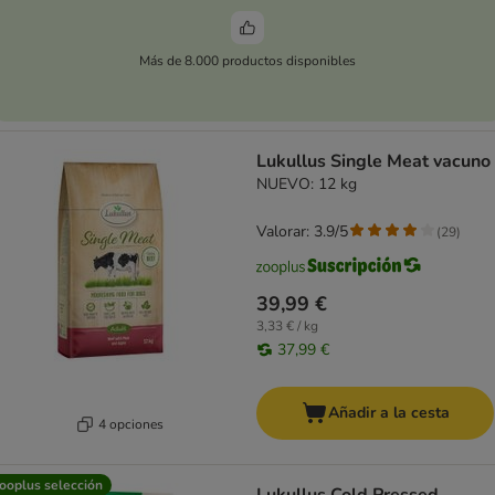
Más de 8.000 productos disponibles
Lukullus Single Meat vacuno
NUEVO: 12 kg
Valorar: 3.9/5
(
29
)
39,99 €
3,33 € / kg
37,99 €
Añadir a la cesta
4 opciones
ooplus selección