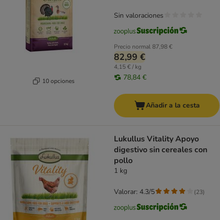
Sin valoraciones
Precio normal
87,98 €
82,99 €
4,15 € / kg
78,84 €
10 opciones
Añadir a la cesta
Lukullus Vitality Apoyo
digestivo sin cereales con
pollo
1 kg
Valorar: 4.3/5
(
23
)