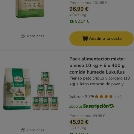
Precio normal
101,98 €
96,99 €
4,04 € / kg
92,14 €
4 opciones
Añadir a la cesta
Pack alimentación mixta:
pienso 10 kg + 6 x 400 g
comida húmeda Lukullus
Pienso pato criollo y cordero (10
kg) + latas corazón de pavo y
ganso (6x400g)
Valorar: 3.7/5
(
3
)
Precio normal
49,98 €
45,99 €
3,71 € / kg
2 opciones