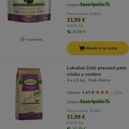
Precio normal
24,95 €
21,99 €
4,40 € / kg
20,89 €
4 opciones
Añadir a la cesta
Lukullus Cold-pressed pato
criollo y cordero
4 x 1,5 kg - Pack Ahorro
Valorar: 4.4/5
(
252
)
Precio normal
35,96 €
31,99 €
5,33 € / kg
30,39 €