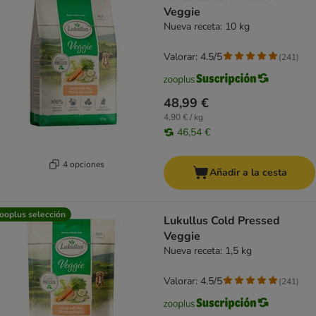
Veggie
Nueva receta: 10 kg
Valorar: 4.5/5
(
241
)
48,99 €
4,90 € / kg
46,54 €
4 opciones
Añadir a la cesta
ooplus selección
Lukullus Cold Pressed
Veggie
Nueva receta: 1,5 kg
Valorar: 4.5/5
(
241
)