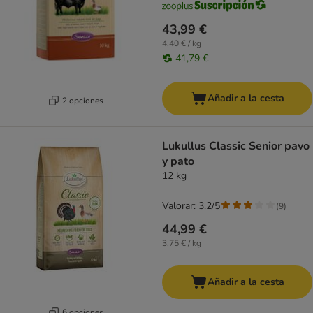
43,99 €
4,40 € / kg
41,79 €
Añadir a la cesta
2 opciones
Lukullus Classic Senior pavo
y pato
12 kg
Valorar: 3.2/5
(
9
)
44,99 €
3,75 € / kg
Añadir a la cesta
6 opciones