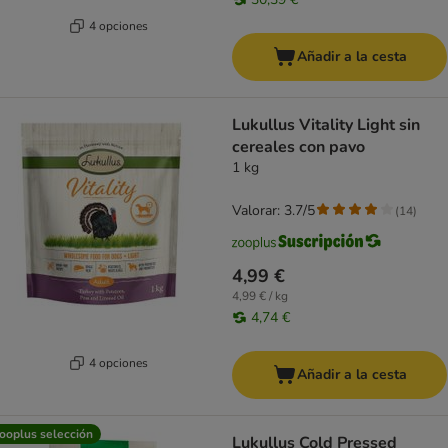
4 opciones
Añadir a la cesta
Lukullus Vitality Light sin
cereales con pavo
1 kg
Valorar: 3.7/5
(
14
)
4,99 €
4,99 € / kg
4,74 €
4 opciones
Añadir a la cesta
ooplus selección
Lukullus Cold Pressed