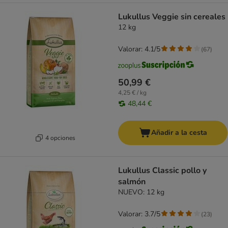
Lukullus Veggie sin cereales
12 kg
Valorar: 4.1/5
(
67
)
50,99 €
4,25 € / kg
48,44 €
Añadir a la cesta
4 opciones
Lukullus Classic pollo y
salmón
NUEVO: 12 kg
Valorar: 3.7/5
(
23
)