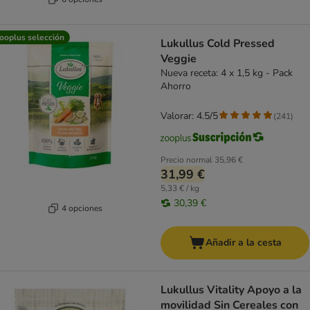
ooplus selección
Lukullus Cold Pressed
Veggie
Nueva receta: 4 x 1,5 kg - Pack
Ahorro
Valorar: 4.5/5
(
241
)
Precio normal
35,96 €
31,99 €
5,33 € / kg
30,39 €
4 opciones
Añadir a la cesta
Lukullus Vitality Apoyo a la
movilidad Sin Cereales con