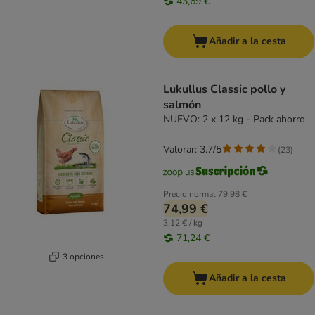
43,69 €
Añadir a la cesta
Lukullus Classic pollo y
salmón
NUEVO: 2 x 12 kg - Pack ahorro
Valorar: 3.7/5
(
23
)
Precio normal
79,98 €
74,99 €
3,12 € / kg
71,24 €
3 opciones
Añadir a la cesta