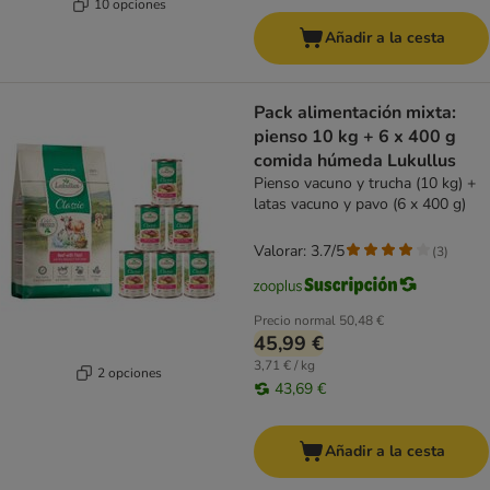
10 opciones
Añadir a la cesta
Pack alimentación mixta:
pienso 10 kg + 6 x 400 g
comida húmeda Lukullus
Pienso vacuno y trucha (10 kg) +
latas vacuno y pavo (6 x 400 g)
Valorar: 3.7/5
(
3
)
Precio normal
50,48 €
45,99 €
3,71 € / kg
2 opciones
43,69 €
Añadir a la cesta