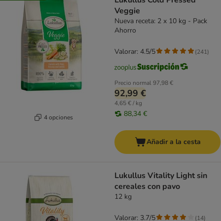
Lukullus Cold Pressed
Veggie
Nueva receta: 2 x 10 kg - Pack
Ahorro
Valorar: 4.5/5
(
241
)
Precio normal
97,98 €
92,99 €
4,65 € / kg
88,34 €
4 opciones
Añadir a la cesta
Lukullus Vitality Light sin
cereales con pavo
12 kg
Valorar: 3.7/5
(
14
)