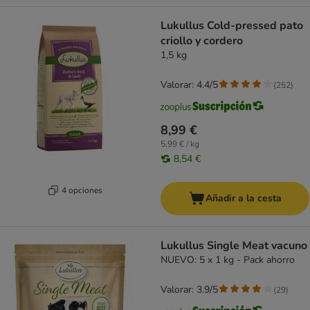
Lukullus Cold-pressed pato
criollo y cordero
1,5 kg
Valorar: 4.4/5
(
252
)
8,99 €
5,99 € / kg
8,54 €
4 opciones
Añadir a la cesta
Lukullus Single Meat vacuno
NUEVO: 5 x 1 kg - Pack ahorro
Valorar: 3.9/5
(
29
)