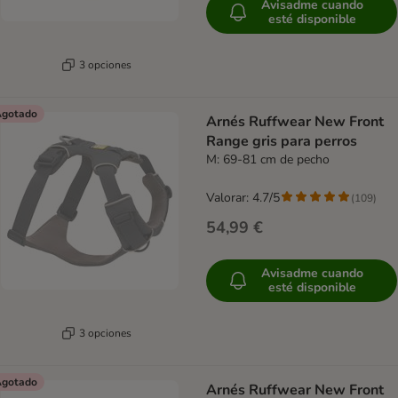
Avisadme cuando
esté disponible
3 opciones
gotado
Arnés Ruffwear New Front
Range gris para perros
M: 69-81 cm de pecho
Valorar: 4.7/5
(
109
)
54,99 €
Avisadme cuando
esté disponible
3 opciones
gotado
Arnés Ruffwear New Front