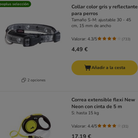
ooplus selección
Collar color gris y reflectante
para perros
Tamaño S-M: ajustable 30 - 45
cm, 15 mm de ancho
Valorar: 4.3/5
(
733
)
4,49 €
Añadir a la cesta
2 opciones
Correa extensible flexi New
Neon con cinta de 5 m
S: hasta 15 kg
Valorar: 4.4/5
(
31
)
17,19 €