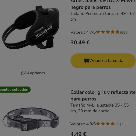
Arnés Julius-K9 IDC® Power
negro para perros
Talla S: Perímetro torácico 49 - 67
cm
Valorar: 4.7/5
(
695
)
30,49 €
Añadir a la cesta
4 opciones
ooplus selección
Collar color gris y reflectante
para perros
Tamaño M-L: ajustable 35 - 55
cm, 20 mm de ancho
Valorar: 4.3/5
(
733
)
4,49 €