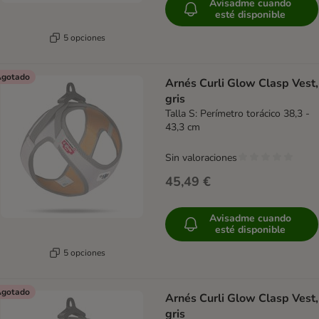
Avisadme cuando
esté disponible
5 opciones
gotado
Arnés Curli Glow Clasp Vest,
gris
Talla S: Perímetro torácico 38,3 -
43,3 cm
Sin valoraciones
45,49 €
Avisadme cuando
esté disponible
5 opciones
gotado
Arnés Curli Glow Clasp Vest,
gris