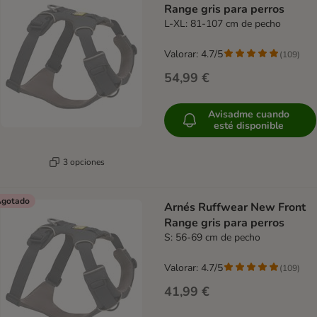
Range gris para perros
L-XL: 81-107 cm de pecho
Valorar: 4.7/5
(
109
)
54,99 €
Avisadme cuando
esté disponible
3 opciones
gotado
Arnés Ruffwear New Front
Range gris para perros
S: 56-69 cm de pecho
Valorar: 4.7/5
(
109
)
41,99 €