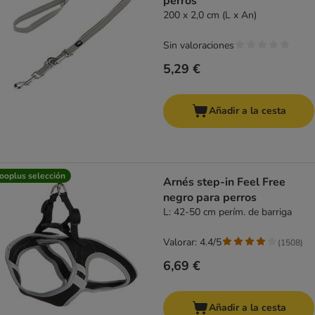
perros
200 x 2,0 cm (L x An)
Sin valoraciones
5,29 €
Añadir a la cesta
ooplus selección
Arnés step-in Feel Free
negro para perros
L: 42-50 cm perím. de barriga
Valorar: 4.4/5
(
1508
)
6,69 €
Añadir a la cesta