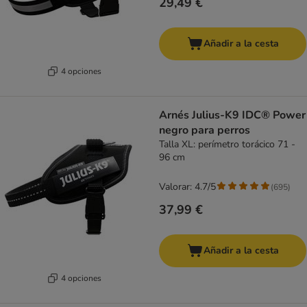
29,49 €
Añadir a la cesta
4 opciones
Arnés Julius-K9 IDC® Power
negro para perros
Talla XL: perímetro torácico 71 -
96 cm
Valorar: 4.7/5
(
695
)
37,99 €
Añadir a la cesta
4 opciones