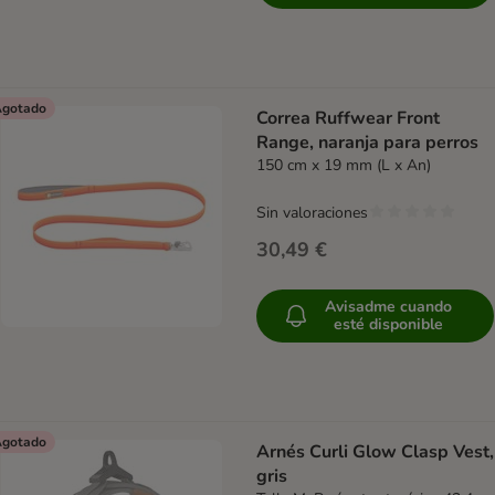
gotado
Correa Ruffwear Front
Range, naranja para perros
150 cm x 19 mm (L x An)
Sin valoraciones
30,49 €
Avisadme cuando
esté disponible
gotado
Arnés Curli Glow Clasp Vest,
gris