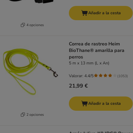
Añadir a la cesta
4 opciones
Correa de rastreo Heim
BioThane® amarilla para
perros
5 m x 13 mm (L x An)
Valorar: 4.4/5
(
1053
)
21,99 €
Añadir a la cesta
2 opciones