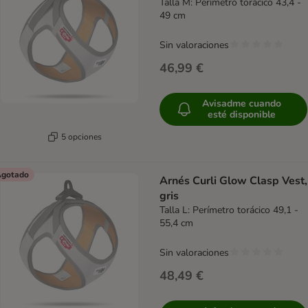
Talla M: Perímetro torácico 43,4 -
49 cm
Sin valoraciones
46,99 €
Avisadme cuando
esté disponible
5 opciones
gotado
Arnés Curli Glow Clasp Vest,
gris
Talla L: Perímetro torácico 49,1 -
55,4 cm
Sin valoraciones
48,49 €