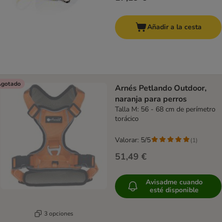
Añadir a la cesta
gotado
Arnés Petlando Outdoor,
naranja para perros
Talla M: 56 - 68 cm de perímetro
torácico
Valorar: 5/5
(
1
)
51,49 €
Avisadme cuando
esté disponible
3 opciones