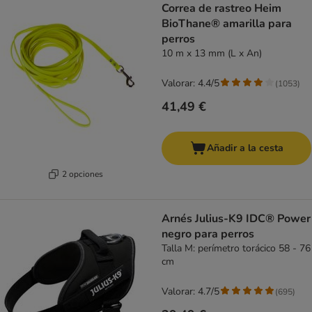
Correa de rastreo Heim
BioThane® amarilla para
perros
10 m x 13 mm (L x An)
Valorar: 4.4/5
(
1053
)
41,49 €
Añadir a la cesta
2 opciones
Arnés Julius-K9 IDC® Power
negro para perros
Talla M: perímetro torácico 58 - 76
cm
Valorar: 4.7/5
(
695
)