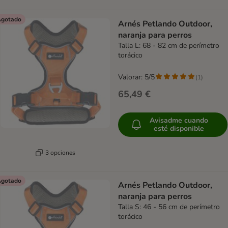
gotado
Arnés Petlando Outdoor,
naranja para perros
Talla L: 68 - 82 cm de perímetro
torácico
Valorar: 5/5
(
1
)
65,49 €
Avisadme cuando
esté disponible
3 opciones
gotado
Arnés Petlando Outdoor,
naranja para perros
Talla S: 46 - 56 cm de perímetro
torácico