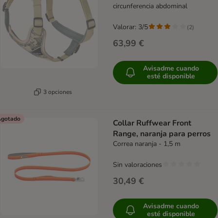
circunferencia abdominal
Valorar: 3/5
(
2
)
63,99 €
Avisadme cuando
esté disponible
3 opciones
gotado
Collar Ruffwear Front
Range, naranja para perros
Correa naranja - 1,5 m
Sin valoraciones
30,49 €
Avisadme cuando
esté disponible