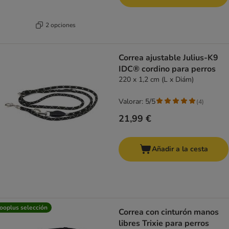
2 opciones
Correa ajustable Julius-K9
IDC® cordino para perros
220 x 1,2 cm (L x Diám)
Valorar: 5/5
(
4
)
21,99 €
Añadir a la cesta
ooplus selección
Correa con cinturón manos
libres Trixie para perros