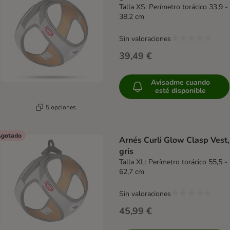
Talla XS: Perímetro torácico 33,9 -
38,2 cm
Sin valoraciones
39,49 €
Avisadme cuando
esté disponible
5 opciones
gotado
Arnés Curli Glow Clasp Vest,
gris
Talla XL: Perímetro torácico 55,5 -
62,7 cm
Sin valoraciones
45,99 €