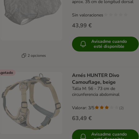
aprox. 35 cm de longitud dorsal
Sin valoraciones
43,99 €
Avisadme cuando
esté disponible
2 opciones
gotado
Arnés HUNTER Divo
Camouflage, beige
Talla M: 56 - 73 cm de
circunferencia abdominal
Valorar: 3/5
(
2
)
63,49 €
Avisadme cuando