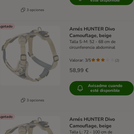
esté disponible
3 opciones
gotado
Arnés HUNTER Divo
Camouflage, beige
Talla S-M: 52 - 68 cm de
circunferencia abdominal
Valorar: 3/5
(
2
)
58,99 €
Avisadme cuando
esté disponible
3 opciones
gotado
Arnés HUNTER Divo
Camouflage, beige
Talla L: 72 - 100 cm de