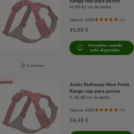
Range rojo para perros
M: 69-81 cm de pecho
Valorar: 4.9/5
(
79
)
45,99 €
Avisadme cuando
esté disponible
3 opciones
gotado
Arnés Ruffwear New Front
Range rojo para perros
S: 56-69 cm de pecho
Valorar: 4.9/5
(
79
)
34,49 €