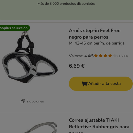
Más de 8.000 productos disponibles
ooplus selección
Arnés step-in Feel Free
negro para perros
M: 42-46 cm perím. de barriga
Valorar: 4.4/5
(
1508
)
6,69 €
Añadir a la cesta
2 opciones
Correa ajustable TIAKI
Reflective Rubber gris para