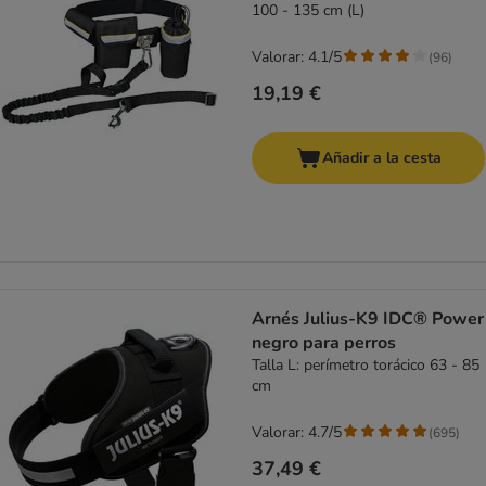
100 - 135 cm (L)
Valorar: 4.1/5
(
96
)
19,19 €
Añadir a la cesta
Arnés Julius-K9 IDC® Power
negro para perros
Talla L: perímetro torácico 63 - 85
cm
Valorar: 4.7/5
(
695
)
37,49 €