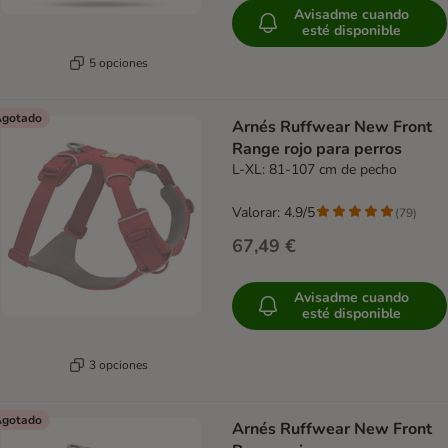
Avisadme cuando
esté disponible
5 opciones
gotado
Arnés Ruffwear New Front
Range rojo para perros
L-XL: 81-107 cm de pecho
Valorar: 4.9/5
(
79
)
67,49 €
Avisadme cuando
esté disponible
3 opciones
gotado
Arnés Ruffwear New Front