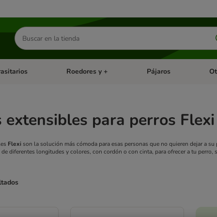
Buscar
productos
asitarios
Roedores y +
Pájaros
Ot
tegoria abierto: Dieta Vet.
Menú de categoria abierto: Antiparasitarios
Menú de categoria abierto
Menú 
 extensibles para perros Flexi
les
Flexi
son la solución más cómoda para esas personas que no quieren dejar a su pe
de diferentes longitudes y colores, con cordón o con cinta, para ofrecer a tu perro, 
ltados
ve been changed