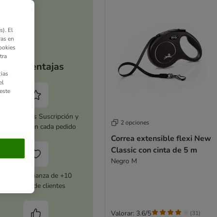
). El
ras en
ookies
tra
Tus ventajas
ias
el
este
tiva zooplus Suscripción y
2 opciones
horra 5 % en cada pedido
Correa extensible flexi New
Classic con cinta de 5 m
Negro M
Con la confianza de +10
millones de clientes
Valorar: 3.6/5
(
31
)