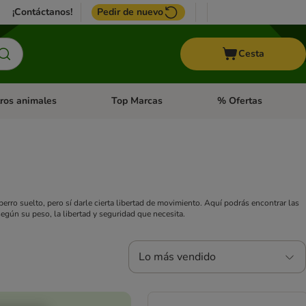
¡Contáctanos!
Pedir de nuevo
Cesta
ros animales
Top Marcas
% Ofertas
: Roedores y +
de categoria abierto: Pájaros
Menú de categoria abierto: Otros animales
Menú de categoria abie
rro suelto, pero sí darle cierta libertad de movimiento. Aquí podrás encontrar las
según su peso, la libertad y seguridad que necesita.
Lo más vendido