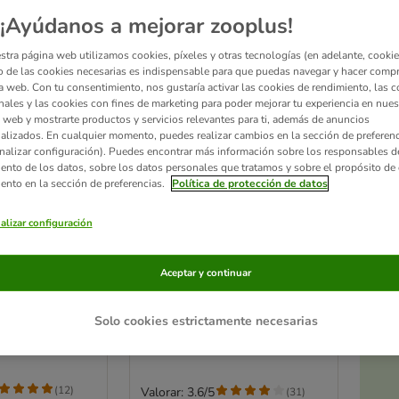
¡Ayúdanos a mejorar zooplus!
stra página web utilizamos cookies, píxeles y otras tecnologías (en adelante, cookies
 de las cookies necesarias es indispensable para que puedas navegar y hacer comp
a web. Con tu consentimiento, nos gustaría activar las cookies de rendimiento, las c
nales y las cookies con fines de marketing para poder mejorar tu experiencia en nues
 web y mostrarte productos y servicios relevantes para ti, además de anuncios
alizados. En cualquier momento, puedes realizar cambios en la sección de preferenc
nalizar configuración). Puedes encontrar más información sobre los responsables d
iento de los datos, sobre los datos personales que tratamos y sobre el propósito de 
iento en la sección de preferencias.
Política de protección de datos
Ac
alizar configuración
2 opciones
a
ible flexi
Correa extensible flexi New
ional con cinta
Aceptar y continuar
Classic con cinta de 5 m
Negro S
 neón
Solo cookies estrictamente necesarias
(
12
)
Valorar: 3.6/5
(
31
)