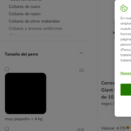
Collares de cuero
Collares de nylon
En nue
Collares de otros materiales
empleo
Collares y arneses antitirones
nuestr
funcio
🏆 Los mejores collares, arneses y
página
correas
person
Sets de collares y Correas
(Perso
Tamaño del perro
tratam
Todas las correas
tratam
Correas extensibles Flexi
(
1
)
Correas extensibles KONG
Person
Correas largas y de rastreo
Correa extens
Correas de adiestramiento
Giant Profess
Correas para correr
de 10 m
Correas de nylon
negro / amarillo
Correas de cuero
Correas de otros materiales
muy pequeño < 4 kg
Reflectantes
Valorar: 4.7/5
Bozales
(
10
)