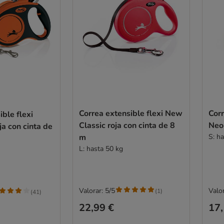
Correa extensible flexi New
Corr
ible flexi
Classic roja con cinta de 8
Neo
a con cinta de
m
S: h
L: hasta 50 kg
Valorar: 5/5
Valor
(
1
)
(
41
)
22,99 €
17,