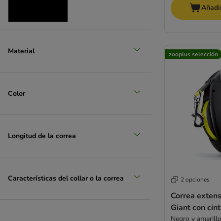
Añadir
Material
zooplus selección
Color
Longitud de la correa
Características del collar o la correa
2 opciones
Correa extens
Giant con cin
Negro y amarill