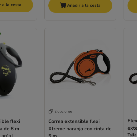
 a la cesta
Añadir a la cesta
2 opciones
Flex
ible flexi
Correa extensible flexi
exte
ta de 8 m
Xtreme naranja con cinta de
Talla
o neón L
5 m