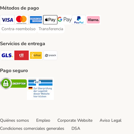
Métodos de pago
Visa Payment Method
Mastercard Payment Method
American Express Payment Method
Apple Pay Payment Method
Google Pay Payment Method
PayPal Payment Method
Klarna Payment Method
Contra-reembolso
Transferencia
Contra-reembolso Payment Method
Transferencia Payment Method
Servicios de entrega
GLS Shipping Method
CTTExpress Shipping Method
InPost Shipping Method
paack Shipping Method
Pago seguro
Security
Security
Quiénes somos
Empleo
Corporate Website
Aviso Legal
Condiciones comerciales generales
DSA