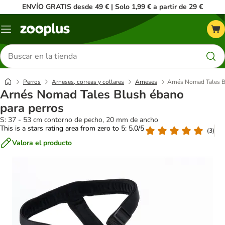
ENVÍO GRATIS desde 49 € | Solo 1,99 € a partir de 29 €
Menú
Buscar
productos
Perros
Arneses, correas y collares
Arneses
Arnés Nomad Tales B
Arnés Nomad Tales Blush ébano
para perros
S: 37 - 53 cm contorno de pecho, 20 mm de ancho
This is a stars rating area from zero to 5: 5.0/5
(
3
)
Valora el producto