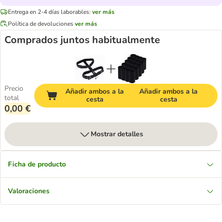
Entrega en 2-4 días laborables:
ver más
Política de devoluciones
ver más
Comprados juntos habitualmente
Precio
Añadir ambos a la
Añadir ambos a la
total
cesta
cesta
0,00 €
Mostrar detalles
Ficha de producto
Valoraciones