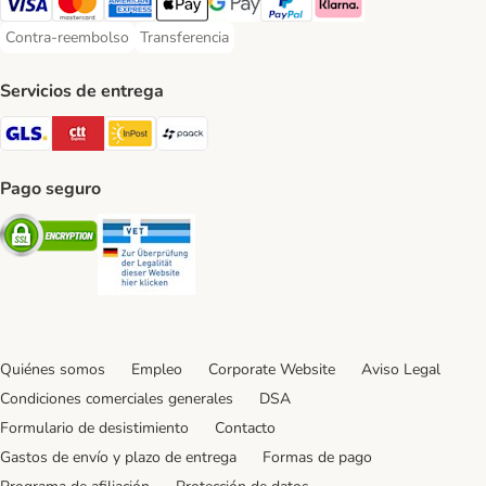
Visa Payment Method
Mastercard Payment Method
American Express Payment Method
Apple Pay Payment Method
Google Pay Payment Method
PayPal Payment Method
Klarna Payment Method
Contra-reembolso
Transferencia
Contra-reembolso Payment Method
Transferencia Payment Method
Servicios de entrega
GLS Shipping Method
CTTExpress Shipping Method
InPost Shipping Method
paack Shipping Method
Pago seguro
Security
Security
Quiénes somos
Empleo
Corporate Website
Aviso Legal
Condiciones comerciales generales
DSA
Formulario de desistimiento
Contacto
Gastos de envío y plazo de entrega
Formas de pago