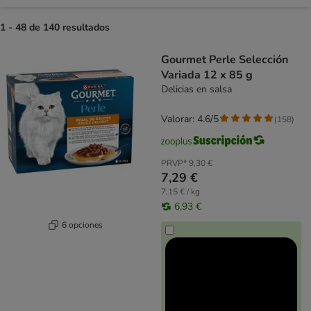
1 - 48 de 140 resultados
product items have been changed
Gourmet Perle Selección
Variada 12 x 85 g
Delicias en salsa
Valorar: 4.6/5
(
158
)
PRVP*
9,30 €
7,29 €
7,15 € / kg
6,93 €
6 opciones