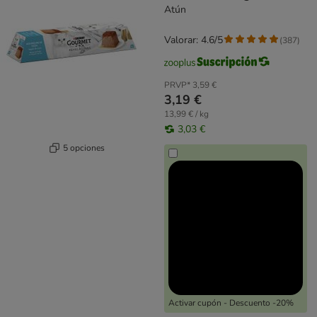
Atún
Valorar: 4.6/5
(
387
)
PRVP*
3,59 €
3,19 €
13,99 € / kg
3,03 €
5 opciones
Activar cupón - Descuento -20%