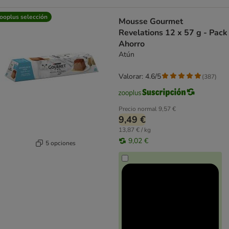
ooplus selección
Mousse Gourmet
Revelations 12 x 57 g - Pack
Ahorro
Atún
Valorar: 4.6/5
(
387
)
Precio normal
9,57 €
9,49 €
13,87 € / kg
9,02 €
5 opciones