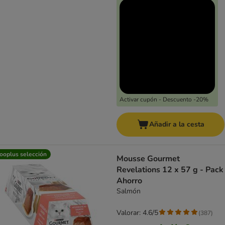
Activar cupón - Descuento -20%
Añadir a la cesta
ooplus selección
Mousse Gourmet
Revelations 12 x 57 g - Pack
Ahorro
Salmón
Valorar: 4.6/5
(
387
)