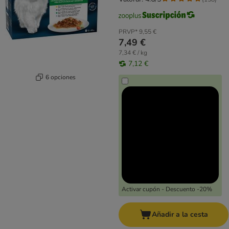
PRVP*
9,55 €
7,49 €
7,34 € / kg
7,12 €
6 opciones
Activar cupón - Descuento -20%
Añadir a la cesta