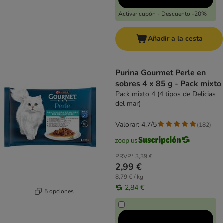
Activar cupón - Descuento -20%
Añadir a la cesta
Purina Gourmet Perle en
sobres 4 x 85 g - Pack mixto
Pack mixto 4 (4 tipos de Delicias
del mar)
Valorar: 4.7/5
(
182
)
PRVP*
3,39 €
2,99 €
8,79 € / kg
2,84 €
5 opciones