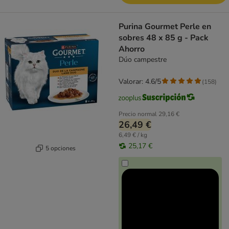
Purina Gourmet Perle en
sobres 48 x 85 g - Pack
Ahorro
Dúo campestre
Valorar: 4.6/5
(
158
)
Precio normal
29,16 €
26,49 €
6,49 € / kg
25,17 €
5 opciones