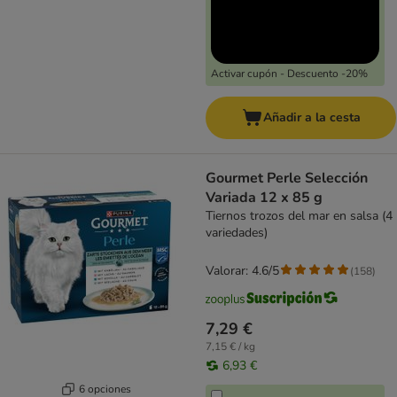
Activar cupón - Descuento -20%
Añadir a la cesta
Gourmet Perle Selección
Variada 12 x 85 g
Tiernos trozos del mar en salsa (4
variedades)
Valorar: 4.6/5
(
158
)
7,29 €
7,15 € / kg
6,93 €
6 opciones