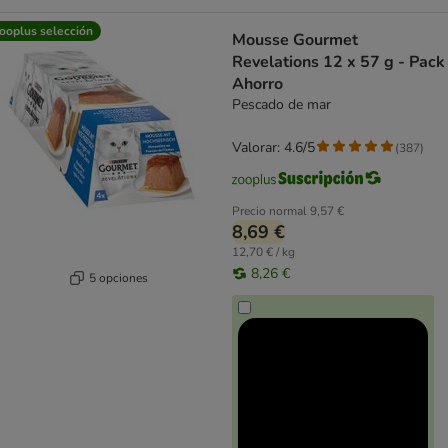
ooplus selección
Mousse Gourmet
Revelations 12 x 57 g - Pack
Ahorro
Pescado de mar
Valorar: 4.6/5
(
387
)
Precio normal
9,57 €
8,69 €
12,70 € / kg
8,26 €
5 opciones