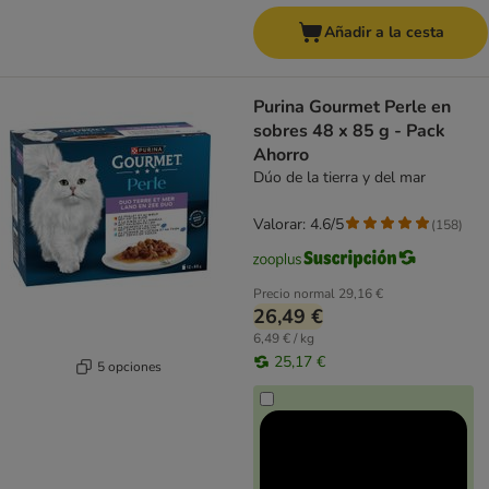
Añadir a la cesta
Purina Gourmet Perle en
sobres 48 x 85 g - Pack
Ahorro
Dúo de la tierra y del mar
Valorar: 4.6/5
(
158
)
Precio normal
29,16 €
26,49 €
6,49 € / kg
25,17 €
5 opciones