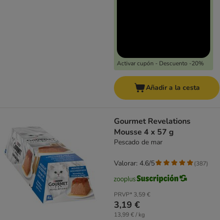
Activar cupón - Descuento -20%
Añadir a la cesta
Gourmet Revelations
Mousse 4 x 57 g
Pescado de mar
Valorar: 4.6/5
(
387
)
PRVP*
3,59 €
3,19 €
13,99 € / kg