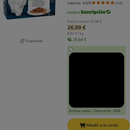
Valorar: 4.6/5
(
158
)
Precio normal
29,96 €
26,99 €
6,62 € / kg
25,64 €
5 opciones
Activar cupón - Descuento -20%
Añadir a la cesta