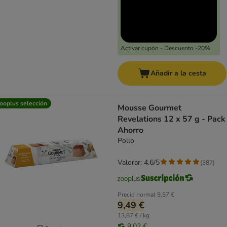
Activar cupón - Descuento -20%
Añadir a la cesta
ooplus selección
Mousse Gourmet
Revelations 12 x 57 g - Pack
Ahorro
Pollo
Valorar: 4.6/5
(
387
)
Precio normal
9,57 €
9,49 €
13,87 € / kg
9,02 €