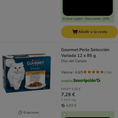
Activar cupón - Descuento -20%
Añadir a la cesta
Gourmet Perle Selección
Variada 12 x 85 g
Dúo del Campo
Valorar: 4.6/5
(
158
)
PRVP*
9,55 €
7,29 €
7,15 € / kg
6,93 €
6 opciones