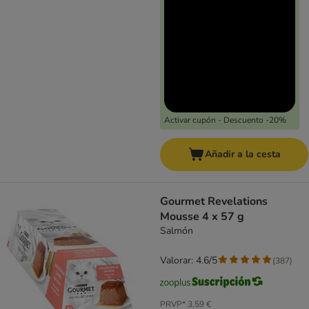
Activar cupón - Descuento -20%
Añadir a la cesta
Gourmet Revelations
Mousse 4 x 57 g
Salmón
Valorar: 4.6/5
(
387
)
PRVP*
3,59 €