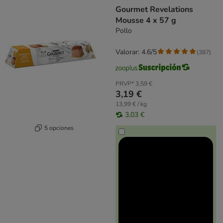
Gourmet Revelations
Mousse 4 x 57 g
Pollo
Valorar: 4.6/5
(
387
)
PRVP*
3,59 €
3,19 €
13,99 € / kg
3,03 €
5 opciones