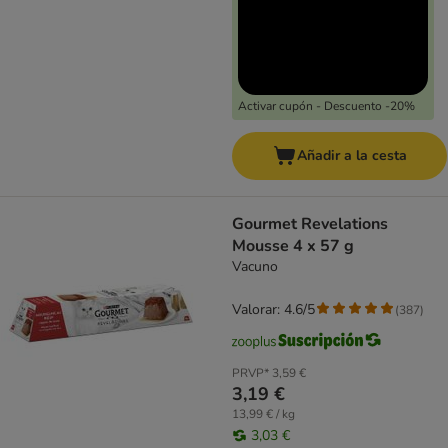
Activar cupón - Descuento -20%
Añadir a la cesta
Gourmet Revelations
Mousse 4 x 57 g
Vacuno
Valorar: 4.6/5
(
387
)
PRVP*
3,59 €
3,19 €
13,99 € / kg
3,03 €