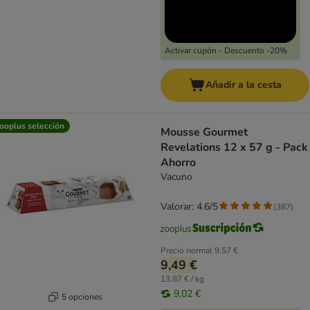
Activar cupón - Descuento -20%
Añadir a la cesta
ooplus selección
Mousse Gourmet
Revelations 12 x 57 g - Pack
Ahorro
Vacuno
Valorar: 4.6/5
(
387
)
Precio normal
9,57 €
9,49 €
13,87 € / kg
9,02 €
5 opciones