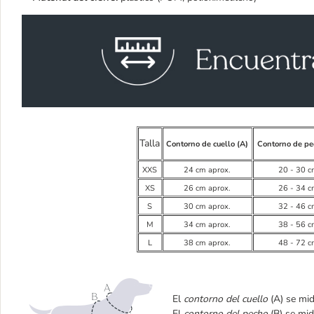
Talla
Contorno de cuello (A)
Contorno de pe
XXS
24 cm aprox.
20 - 30 c
XS
26 cm aprox.
26 - 34 c
S
30 cm aprox.
32 - 46 c
M
34 cm aprox.
38 - 56 c
L
38 cm aprox.
48 - 72 c
El
contorno del cuello
(A) se mid
El
contorno del pecho
(B) se mid