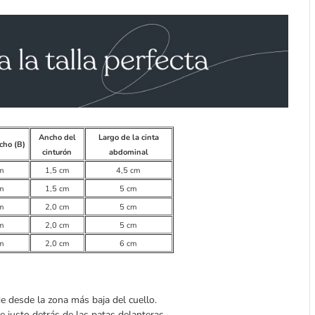
Ancho del
Largo de la cinta
cho (B)
cinturón
abdominal
m
1,5 cm
4,5 cm
m
1,5 cm
5 cm
m
2,0 cm
5 cm
m
2,0 cm
5 cm
m
2,0 cm
6 cm
e desde la zona más baja del cuello.
e justo detrás de las patas delanteras.