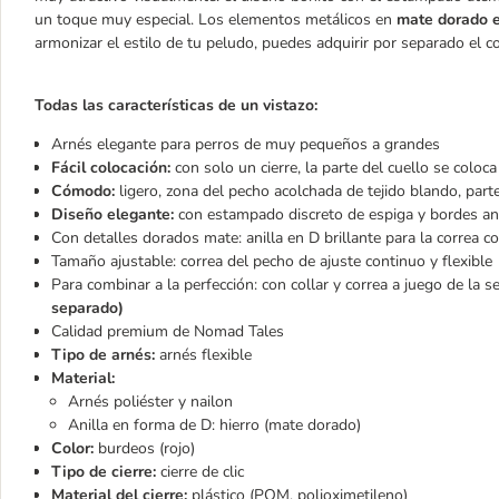
un toque muy especial. Los elementos metálicos en
mate dorado 
armonizar el estilo de tu peludo, puedes adquirir por separado el c
Todas las características de un vistazo:
Arnés elegante para perros de muy pequeños a grandes
Fácil colocación:
con solo un cierre, la parte del cuello se coloca 
Cómodo:
ligero, zona del pecho acolchada de tejido blando, parte
Diseño elegante:
con estampado discreto de espiga y bordes a
Con detalles dorados mate: anilla en D brillante para la correa 
Tamaño ajustable: correa del pecho de ajuste continuo y flexible
Para combinar a la perfección: con collar y correa a juego de l
separado)
Calidad premium de Nomad Tales
Tipo de arnés:
arnés flexible
Material:
Arnés poliéster y nailon
Anilla en forma de D: hierro (mate dorado)
Color:
burdeos (rojo)
Tipo de cierre:
cierre de clic
Material del cierre:
plástico (POM, polioximetileno)