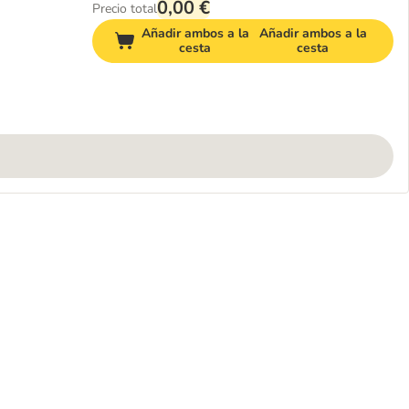
0,00 €
Precio total
Añadir ambos a la
Añadir ambos a la
cesta
cesta