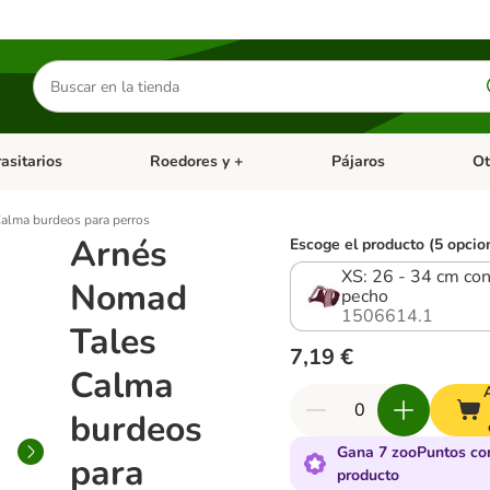
Buscar
productos
asitarios
Roedores y +
Pájaros
Ot
tegoria abierto: Dieta Vet.
Menú de categoria abierto: Antiparasitarios
Menú de categoria abierto
Menú 
alma burdeos para perros
Arnés
Escoge el producto (5 opcio
XS: 26 - 34 cm co
Nomad
pecho
1506614.1
Tales
7,19 €
Calma
burdeos
Gana 7 zooPuntos co
para
producto