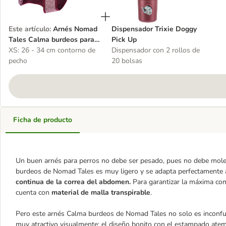
Este artículo
:
Arnés Nomad
Dispensador Trixie Doggy
Tales Calma burdeos para
Pick Up
perros
XS: 26 - 34 cm contorno de
Dispensador con 2 rollos de
pecho
20 bolsas
Ficha de producto
Un buen arnés para perros no debe ser pesado, pues no debe molest
burdeos de Nomad Tales es muy ligero y se adapta perfectamente 
continua de la correa del abdomen.
Para garantizar la máxima como
cuenta con
material de malla transpirable
.
Pero este arnés Calma burdeos de Nomad Tales no solo es inconfun
muy atractivo visualmente: el diseño bonito con el estampado atemp