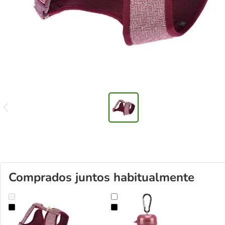
Comprados juntos habitualmente
Arnés Nomad Tales Calma burdeos para perros
Dispensador Trixie Doggy Pick Up