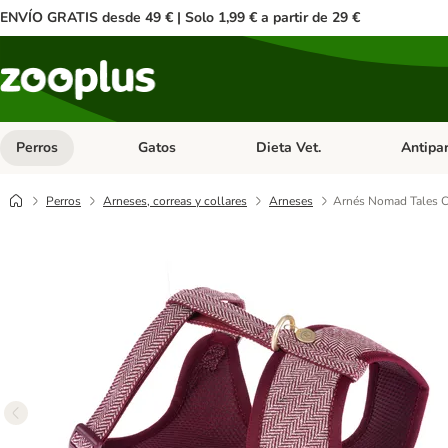
ENVÍO GRATIS desde 49 € | Solo 1,99 € a partir de 29 €
Perros
Gatos
Dieta Vet.
Antipar
Menú de categoria abierto: Perros
Menú de categoria abierto: Gatos
Menú de ca
Perros
Arneses, correas y collares
Arneses
Arnés Nomad Tales C