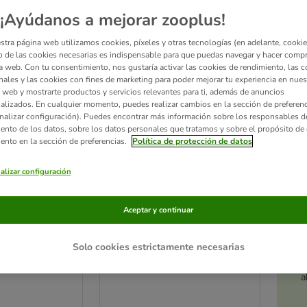
¡Ayúdanos a mejorar zooplus!
stra página web utilizamos cookies, píxeles y otras tecnologías (en adelante, cookies
 de las cookies necesarias es indispensable para que puedas navegar y hacer comp
a web. Con tu consentimiento, nos gustaría activar las cookies de rendimiento, las c
nales y las cookies con fines de marketing para poder mejorar tu experiencia en nues
 web y mostrarte productos y servicios relevantes para ti, además de anuncios
alizados. En cualquier momento, puedes realizar cambios en la sección de preferenc
nalizar configuración). Puedes encontrar más información sobre los responsables d
iento de los datos, sobre los datos personales que tratamos y sobre el propósito de 
iento en la sección de preferencias.
Política de protección de datos
alizar configuración
4 opciones
 Sterilised
Feringa Adult Sterilised
Aceptar y continuar
salmón
NUEVO: 2 kg
Solo cookies estrictamente necesarias
Ac
a