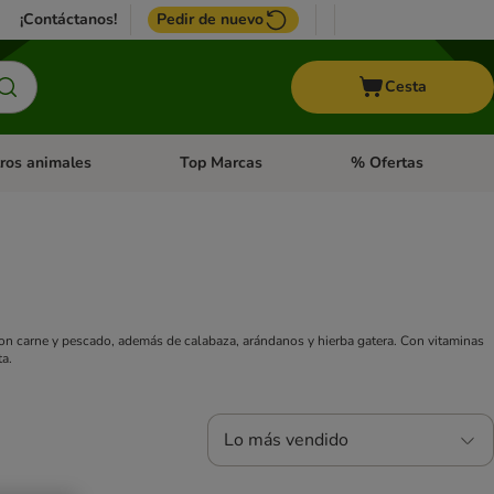
¡Contáctanos!
Pedir de nuevo
Cesta
ros animales
Top Marcas
% Ofertas
: Roedores y +
de categoria abierto: Pájaros
Menú de categoria abierto: Otros animales
Menú de categoria abie
on carne y pescado, además de calabaza, arándanos y hierba gatera. Con vitaminas
ta.
Lo más vendido