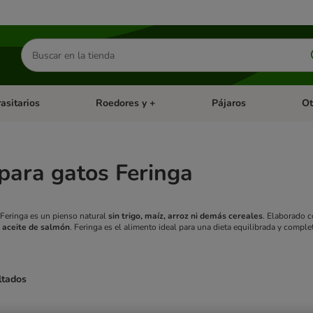
Buscar
productos
asitarios
Roedores y +
Pájaros
Ot
tegoria abierto: Dieta Vet.
Menú de categoria abierto: Antiparasitarios
Menú de categoria abierto
Menú 
para gatos Feringa
 Feringa es un pienso natural
sin trigo, maíz, arroz ni demás cereales
. Elaborado c
y aceite de salmón
. Feringa es el alimento ideal para una dieta equilibrada y comple
ltados
ve been changed