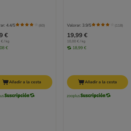
ar: 4.4/5
Valorar: 3.9/5
(
60
)
(
118
)
9 €
19,99 €
 € / kg
10,00 € / kg
,08 €
18,99 €
Añadir a la cesta
Añadir a la cesta