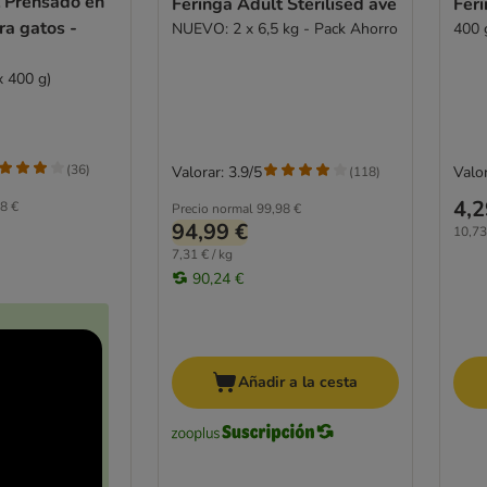
t Prensado en
Feringa Adult Sterilised ave
Feri
ra gatos -
NUEVO: 2 x 6,5 kg - Pack Ahorro
400 
x 400 g)
(
36
)
Valorar: 3.9/5
Valor
(
118
)
4,2
8 €
Precio normal
99,98 €
94,99 €
10,73
7,31 € / kg
90,24 €
Añadir a la cesta