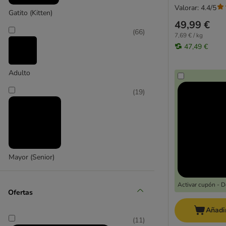
Valorar: 4.4/5
Sénior
Gatito (Kitten)
49,99 €
Problemas urinarios
(
66
)
7,69 € / kg
Problemas renales
47,49 €
Dietas veterinarias
Alimentación mixta
Adulto
Especial protectoras
Affinity Advance
(
19
)
Affinity Advance Veterinary Diets
Affinity Brekkies
Affinity Libra
Affinity Ultima
Almo Nature
Mayor (Senior)
Animonda
Applaws
Activar cupón - 
Bosch My Friend
Ofertas
Bozita
Añadir
Brit
(
11
)