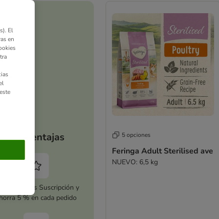
). El
ras en
ookies
tra
ias
el
este
Tus ventajas
5 opciones
Feringa Adult Sterilised ave
NUEVO: 6,5 kg
tiva zooplus Suscripción y
horra 5 % en cada pedido