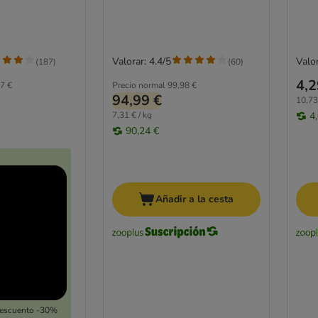
Valorar: 4.4/5
Valor
(
187
)
(
60
)
4,2
7 €
Precio normal
99,98 €
94,99 €
10,73
7,31 € / kg
4
90,24 €
Añadir a la cesta
Descuento -30%