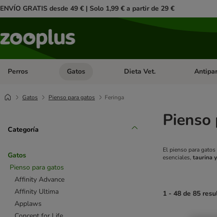
ENVÍO GRATIS desde 49 € | Solo 1,99 € a partir de 29 €
Perros
Gatos
Dieta Vet.
Antipar
Menú de categoria abierto: Perros
Menú de categoria abierto: Gatos
Menú de ca
Gatos
Pienso para gatos
Feringa
Pienso 
Categoría
El pienso para gatos
Gatos
esenciales,
taurina 
Pienso para gatos
Affinity Advance
Affinity Ultima
1 - 48 de 85 resu
Applaws
Concept for Life
product items ha