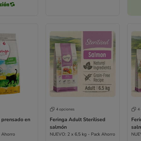
4 opciones
4
t prensado en
Feringa Adult Sterilised
Feri
salmón
sal
k Ahorro
NUEVO: 2 x 6,5 kg - Pack Ahorro
NUEV