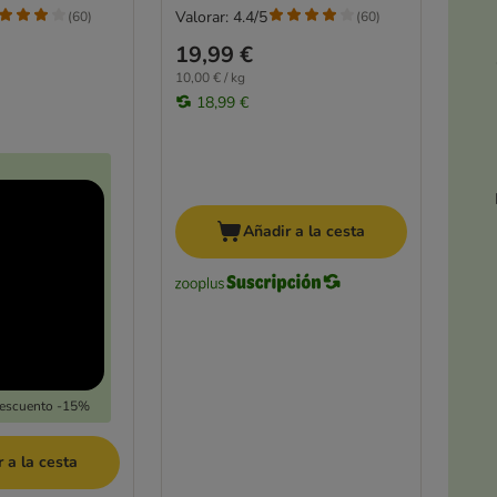
Valorar: 4.4/5
(
60
)
(
60
)
19,99 €
10,00 € / kg
18,99 €
Añadir a la cesta
Descuento -15%
 a la cesta