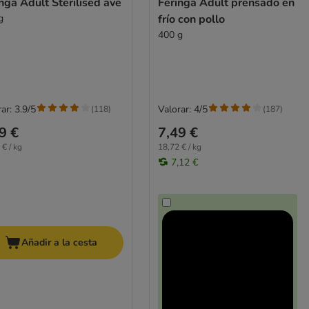
nga Adult Sterilised ave
Feringa Adult prensado en
g
frío con pollo
400 g
ar: 3.9/5
Valorar: 4/5
(
118
)
(
187
)
9 €
7,49 €
 € / kg
18,72 € / kg
7,12 €
Añadir a la cesta