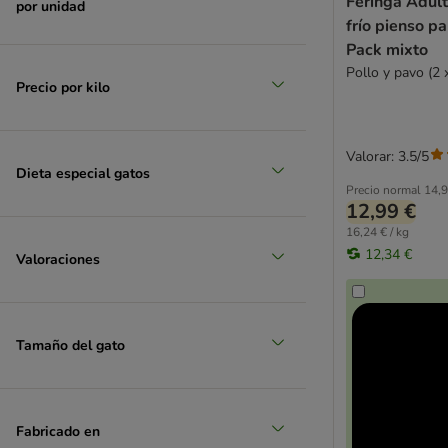
Feringa Adul
por unidad
Royal Canin
frío pienso pa
Prolife
Pack mixto
Royal Canin Feline Veterinary & Expert
Pollo y pavo (2 
Sanabelle
Precio por kilo
Schesir
Simpsons Premium
Valorar: 3.5/5
Smilla
Dieta especial gatos
Smilla Veterinary Diet
Precio normal
14,9
12,99 €
Smølke
SPECIFIC
16,24 € / kg
12,34 €
Taste of the Wild
Valoraciones
Thrive PremiumPlus
Trovet
Venandi Animal
Tamaño del gato
Virbac Veterinary HPM
Whiskas
Wiejska Zagroda
Fabricado en
Wild Freedom