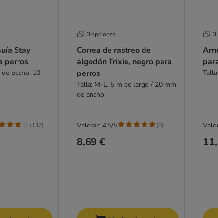
3 opciones
3
Guía Stay
Correa de rastreo de
Arné
a perros
algodón Trixie, negro para
par
 de pecho, 10
perros
Tall
Talla: M-L: 5 m de largo / 20 mm
de ancho
Valorar: 4.5/5
Valor
(
137
)
(
8
)
8,69 €
11,