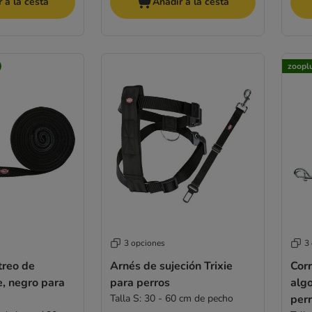
 a la cesta
Añadir a la cesta
zoopl
3 opciones
3
treo de
Arnés de sujeción Trixie
Corr
e, negro para
para perros
algo
Talla S: 30 - 60 cm de pecho
per