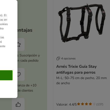
). El
ras en
ookies
tra
Tus ventajas
ias
el
este
tiva zooplus Suscripción y
4 opciones
horra 5 % en cada pedido
Arnés Trixie Guía Stay
antifugas para perros
M–L: 50–75 cm de pecho, 20 mm
de ancho
Con la confianza de +10
millones de clientes
Valorar: 4.4/5
(
137
)