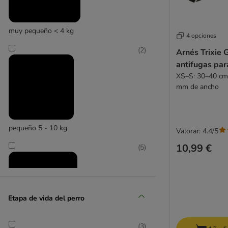
muy pequeño < 4 kg
4 opciones
(
2
)
Arnés Trixie 
antifugas par
XS–S: 30–40 cm
mm de ancho
pequeño 5 - 10 kg
Valorar: 4.4/5
10,99 €
(
5
)
Etapa de vida del perro
(
3
)