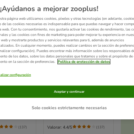
¡Ayúdanos a mejorar zooplus!
stra página web utilizamos cookies, píxeles y otras tecnologías (en adelante, cookies
 de las cookies necesarias es indispensable para que puedas navegar y hacer comp
a web. Con tu consentimiento, nos gustaría activar las cookies de rendimiento, las c
nales y las cookies con fines de marketing para poder mejorar tu experiencia en nues
 web y mostrarte productos y servicios relevantes para ti, además de anuncios
alizados. En cualquier momento, puedes realizar cambios en la sección de preferenc
nalizar configuración). Puedes encontrar más información sobre los responsables d
iento de los datos, sobre los datos personales que tratamos y sobre el propósito de 
iento en la sección de preferencias.
Política de protección de datos
Ac
4 opciones
a
alizar configuración
Guía Stay
Arnés Trixie Guía Stay
a perros
antifugas para perros
Aceptar y continuar
de pecho, 15 mm
L–XL: 75–100 cm de pecho, 25
mm de ancho
Solo cookies estrictamente necesarias
Valorar: 4.4/5
(
137
)
(
137
)