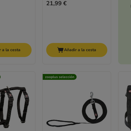
21,99 €
 a la cesta
Añadir a la cesta
zooplus selección