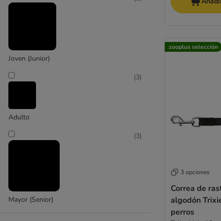
mediano 11 - 25 kg
Añadir
(
5
)
zooplus selección
Joven (Junior)
(
3
)
grande 26 - 45 kg
Adulto
(
3
)
3 opciones
Correa de ras
Mayor (Senior)
algodón Trixi
perros