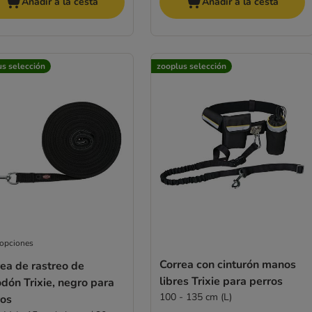
Añadir a la cesta
Añadir a la cesta
us selección
zooplus selección
 opciones
Correa con cinturón manos
ea de rastreo de
libres Trixie para perros
dón Trixie, negro para
100 - 135 cm (L)
ros