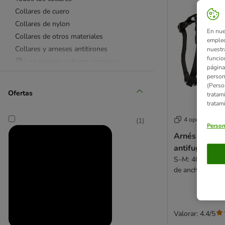
Collares de cuero
Collares de nylon
En nue
Collares de otros materiales
empleo
Collares y arneses antitirones
nuestr
funcio
🏆 Los mejores collares, arneses y
página
correas
person
Sets de collares y Correas
(Perso
Ofertas
tratam
Todas las correas
tratam
Correas extensibles Flexi
4 opciones
(
1
)
Correas extensibles KONG
Person
Correas largas y de rastreo
Arnés Trixie 
antifugas par
Correas de adiestramiento
S–M: 40–65 cm 
Correas para correr
de ancho
Correas de nylon
Correas de cuero
Correas de otros materiales
Reflectantes
Valorar: 4.4/5
Bozales