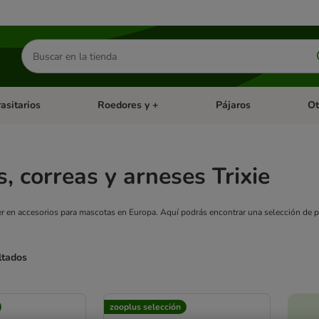
Buscar
productos
asitarios
Roedores y +
Pájaros
Ot
tegoria abierto: Dieta Vet.
Menú de categoria abierto: Antiparasitarios
Menú de categoria abierto
Menú 
s, correas y arneses Trixie
íder en accesorios para mascotas en Europa. Aquí podrás encontrar una selección de p
ltados
ve been changed
zooplus selección