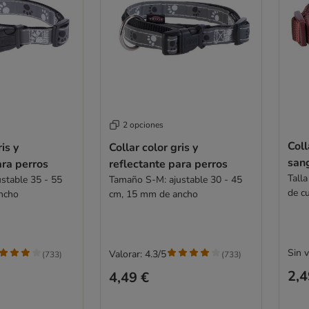
2 opciones
Coll
is y
Collar color gris y
san
ara perros
reflectante para perros
Tall
stable 35 - 55
Tamaño S-M: ajustable 30 - 45
de c
ncho
cm, 15 mm de ancho
Sin 
Valorar: 4.3/5
(
733
)
(
733
)
2,4
4,49 €