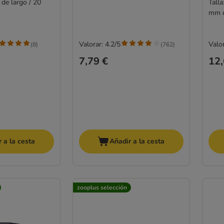
 de largo / 20
Talla
mm d
Valorar: 4.2/5
Valor
(
8
)
(
762
)
7,79 €
12,
 a la cesta
Añadir a la cesta
zooplus selección