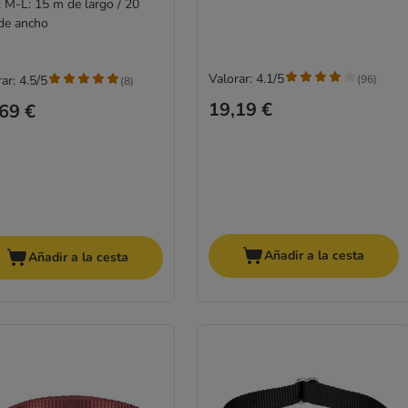
: M-L: 15 m de largo / 20
e ancho
Valorar: 4.1/5
(
96
)
ar: 4.5/5
(
8
)
19,19 €
69 €
Añadir a la cesta
Añadir a la cesta