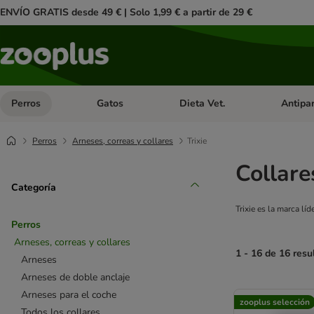
ENVÍO GRATIS desde 49 € | Solo 1,99 € a partir de 29 €
Perros
Gatos
Dieta Vet.
Antipar
Menú de categoria abierto: Perros
Menú de categoria abierto: Gatos
Menú de ca
Perros
Arneses, correas y collares
Trixie
Collare
Categoría
Trixie es la marca l
Perros
Arneses, correas y collares
1 - 16 de 16 resu
Arneses
Arneses de doble anclaje
product items ha
Arneses para el coche
zooplus selección
Todos los collares