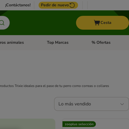
¡Contáctanos!
Pedir de nuevo
Cesta
ros animales
Top Marcas
% Ofertas
: Roedores y +
de categoria abierto: Pájaros
Menú de categoria abierto: Otros animales
Menú de categoria abie
roductos Trixie ideales para el pase de tu perro como correas o collares
Lo más vendido
zooplus selección