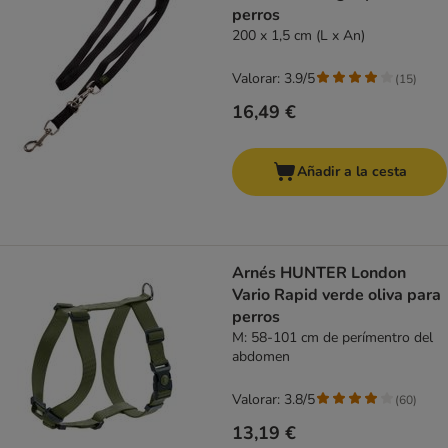
perros
200 x 1,5 cm (L x An)
Valorar: 3.9/5
(
15
)
16,49 €
Añadir a la cesta
Arnés HUNTER London
Vario Rapid verde oliva para
perros
M: 58-101 cm de perímentro del
abdomen
Valorar: 3.8/5
(
60
)
13,19 €