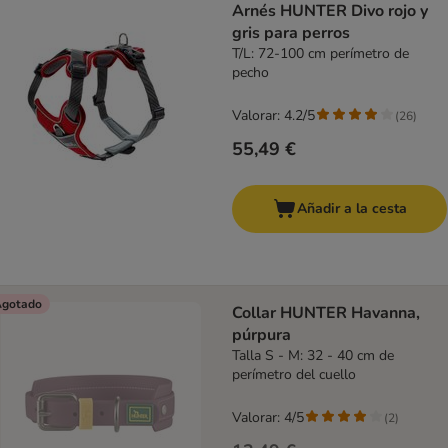
Arnés HUNTER Divo rojo y
gris para perros
T/L: 72-100 cm perímetro de
pecho
Valorar: 4.2/5
(
26
)
55,49 €
Añadir a la cesta
gotado
Collar HUNTER Havanna,
púrpura
Talla S - M: 32 - 40 cm de
perímetro del cuello
Valorar: 4/5
(
2
)