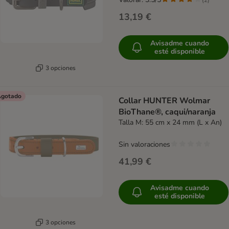
13,19 €
Avisadme cuando
esté disponible
3 opciones
gotado
Collar HUNTER Wolmar
BioThane®, caqui/naranja
Talla M: 55 cm x 24 mm (L x An)
Sin valoraciones
41,99 €
Avisadme cuando
esté disponible
3 opciones