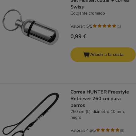
Set Hunter: collar + correa
Swiss
Colgante cromado
Valorar: 5/5
(
1
)
0,99 €
Añadir a la cesta
Correa HUNTER Freestyle
Retriever 260 cm para
perros
260 cm (L), diámetro 10 mm,
negro
Valorar: 4.6/5
(
8
)