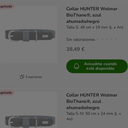
gotado
Collar HUNTER Wolmar
BioThane®, azul
ahumado/negro
Talla S: 45 cm x 19 mm (L x An)
Sin valoraciones
38,49 €
Avisadme cuando
esté disponible
3 opciones
gotado
Collar HUNTER Wolmar
BioThane®, azul
ahumado/negro
Talla S-M: 50 cm x 24 mm (L x
An)