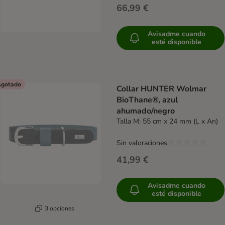
66,99 €
Avisadme cuando
esté disponible
gotado
Collar HUNTER Wolmar
BioThane®, azul
ahumado/negro
Talla M: 55 cm x 24 mm (L x An)
Sin valoraciones
41,99 €
Avisadme cuando
esté disponible
3 opciones