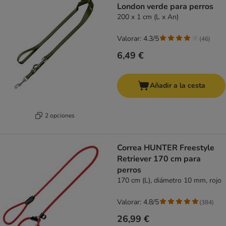
London verde para perros
200 x 1 cm (L x An)
Valorar: 4.3/5
(
46
)
6,49 €
Añadir a la cesta
2 opciones
Correa HUNTER Freestyle
Retriever 170 cm para
perros
170 cm (L), diámetro 10 mm, rojo
Valorar: 4.8/5
(
384
)
26,99 €