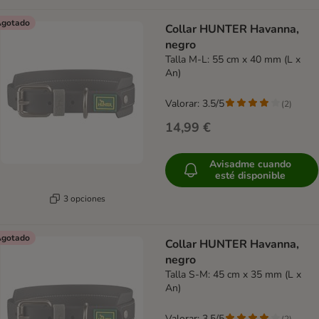
gotado
Collar HUNTER Havanna,
negro
Talla M-L: 55 cm x 40 mm (L x
An)
Valorar: 3.5/5
(
2
)
14,99 €
Avisadme cuando
esté disponible
3 opciones
gotado
Collar HUNTER Havanna,
negro
Talla S-M: 45 cm x 35 mm (L x
An)
Valorar: 3.5/5
(
2
)