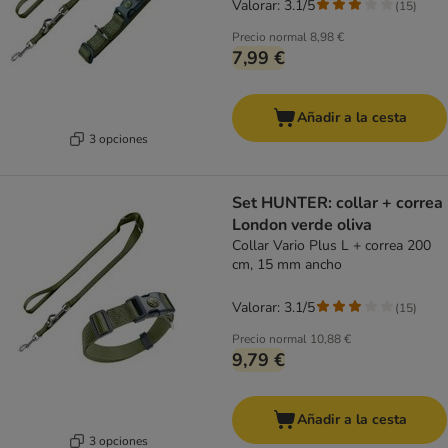
Valorar: 3.1/5
(
15
)
Precio normal
8,98 €
7,99 €
Añadir a la cesta
3 opciones
Set HUNTER: collar + correa
London verde oliva
Collar Vario Plus L + correa 200
cm, 15 mm ancho
Valorar: 3.1/5
(
15
)
Precio normal
10,88 €
9,79 €
Añadir a la cesta
3 opciones