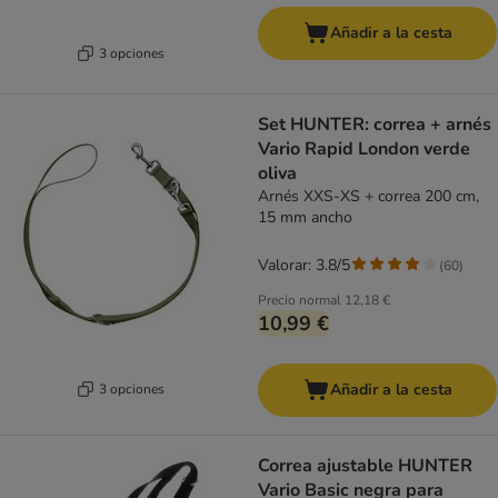
Añadir a la cesta
3 opciones
Set HUNTER: correa + arnés
Vario Rapid London verde
oliva
Arnés XXS-XS + correa 200 cm,
15 mm ancho
Valorar: 3.8/5
(
60
)
Precio normal
12,18 €
10,99 €
Añadir a la cesta
3 opciones
Correa ajustable HUNTER
Vario Basic negra para