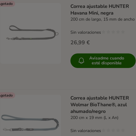
gotado
Correa ajustable HUNTER
Havana Mini, negra
200 cm de largo, 15 mm de ancho
Sin valoraciones
26,99 €
Avisadme cuando
esté disponible
gotado
Correa ajustable HUNTER
Wolmar BioThane®, azul
ahumado/negro
200 cm x 19 mm (L x An)
Sin valoraciones