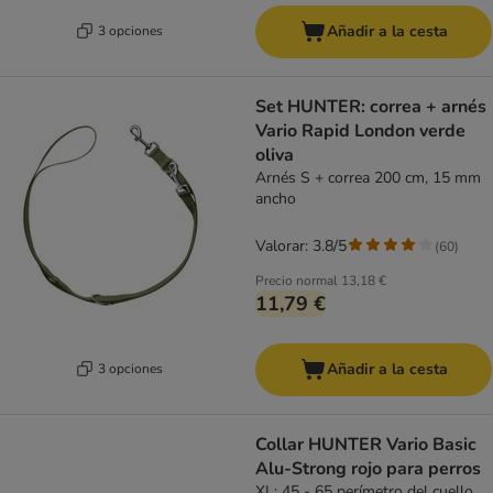
Añadir a la cesta
3 opciones
Set HUNTER: correa + arnés
Vario Rapid London verde
oliva
Arnés S + correa 200 cm, 15 mm
ancho
Valorar: 3.8/5
(
60
)
Precio normal
13,18 €
11,79 €
Añadir a la cesta
3 opciones
Collar HUNTER Vario Basic
Alu-Strong rojo para perros
XL: 45 - 65 perímetro del cuello