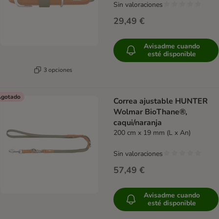
Sin valoraciones
29,49 €
Avisadme cuando
esté disponible
3 opciones
gotado
Correa ajustable HUNTER
Wolmar BioThane®,
caqui/naranja
200 cm x 19 mm (L x An)
Sin valoraciones
57,49 €
Avisadme cuando
esté disponible