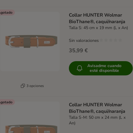
gotado
Collar HUNTER Wolmar
BioThane®, caqui/naranja
Talla S: 45 cm x 19 mm (L x An)
Sin valoraciones
35,99 €
Avisadme cuando
esté disponible
3 opciones
gotado
Collar HUNTER Wolmar
BioThane®, caqui/naranja
Talla S-M: 50 cm x 24 mm (L x
An)