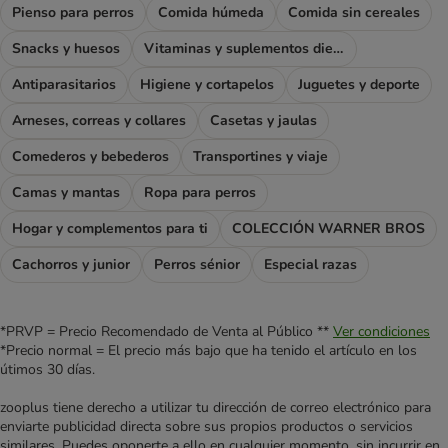
Pienso para perros
Comida húmeda
Comida sin cereales
Snacks y huesos
Vitaminas y suplementos dietéticos
Antiparasitarios
Higiene y cortapelos
Juguetes y deporte
Arneses, correas y collares
Casetas y jaulas
Comederos y bebederos
Transportines y viaje
Camas y mantas
Ropa para perros
Hogar y complementos para ti
COLECCIÓN WARNER BROS
Cachorros y junior
Perros sénior
Especial razas
*PRVP = Precio Recomendado de Venta al Público **
Ver condiciones
*Precio normal = El precio más bajo que ha tenido el artículo en los
útimos 30 días.
zooplus tiene derecho a utilizar tu dirección de correo electrónico para
enviarte publicidad directa sobre sus propios productos o servicios
similares. Puedes oponerte a ello en cualquier momento, sin incurrir en