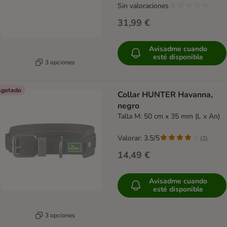
Sin valoraciones
31,99 €
Avisadme cuando
esté disponible
3 opciones
gotado
Collar HUNTER Havanna,
negro
Talla M: 50 cm x 35 mm (L x An)
Valorar: 3.5/5
(
2
)
14,49 €
Avisadme cuando
esté disponible
3 opciones