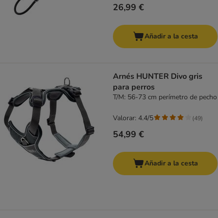
26,99 €
Añadir a la cesta
Arnés HUNTER Divo gris
para perros
T/M: 56-73 cm perímetro de pecho
Valorar: 4.4/5
(
49
)
54,99 €
Añadir a la cesta