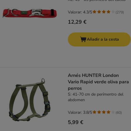
Valorar: 4.3/5
(
279
)
12,29 €
Añadir a la cesta
Arnés HUNTER London
Vario Rapid verde oliva para
perros
S: 41-70 cm de perímentro del
abdomen
Valorar: 3.8/5
(
60
)
5,99 €