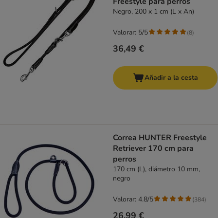
Freestyle para perros
Negro, 200 x 1 cm (L x An)
Valorar: 5/5
(
8
)
36,49 €
Añadir a la cesta
Correa HUNTER Freestyle
Retriever 170 cm para
perros
170 cm (L), diámetro 10 mm,
negro
Valorar: 4.8/5
(
384
)
26,99 €