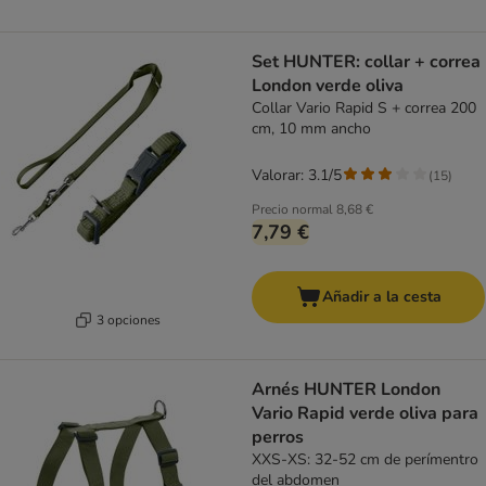
Set HUNTER: collar + correa
London verde oliva
Collar Vario Rapid S + correa 200
cm, 10 mm ancho
Valorar: 3.1/5
(
15
)
Precio normal
8,68 €
7,79 €
Añadir a la cesta
3 opciones
Arnés HUNTER London
Vario Rapid verde oliva para
perros
XXS-XS: 32-52 cm de perímentro
del abdomen