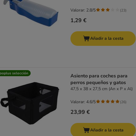
Valorar: 2.8/5
(
23
)
1,29 €
Añadir a la cesta
ooplus selección
Asiento para coches para
perros pequeños y gatos
47,5 x 38 x 27,5 cm (An x P x Al)
Valorar: 4.6/5
(
26
)
23,99 €
Añadir a la cesta