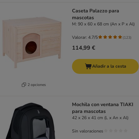
Caseta Palazzo para
mascotas
M: 90 x 60 x 68 cm (An x P x Al)
Valorar: 4.7/5
(
123
)
114,99 €
Añadir a la cesta
2 opciones
Mochila con ventana TIAKI
para mascotas
42 x 26 x 41 cm (L x An x Al)
Sin valoraciones