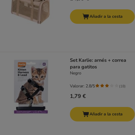
Añadir a la cesta
Set Karlie: arnés + correa
para gatitos
Negro
Valorar: 2.8/5
(
18
)
1,79 €
Añadir a la cesta