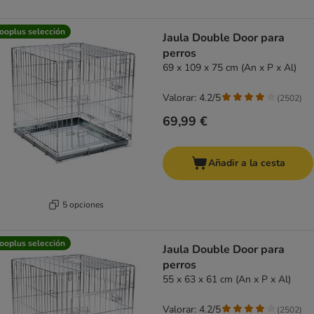
ooplus selección
Jaula Double Door para
perros
69 x 109 x 75 cm (An x P x Al)
Valorar: 4.2/5
(
2502
)
69,99 €
Añadir a la cesta
5 opciones
ooplus selección
Jaula Double Door para
perros
55 x 63 x 61 cm (An x P x Al)
Valorar: 4.2/5
(
2502
)