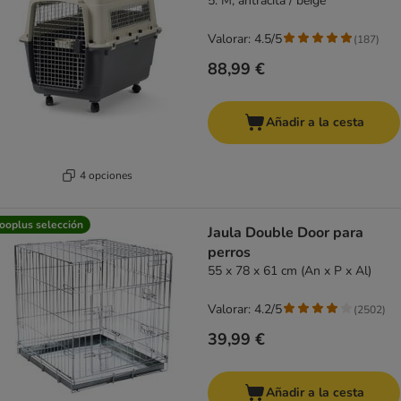
5: M, antrácita / beige
Valorar: 4.5/5
(
187
)
88,99 €
Añadir a la cesta
4 opciones
ooplus selección
Jaula Double Door para
perros
55 x 78 x 61 cm (An x P x Al)
Valorar: 4.2/5
(
2502
)
39,99 €
Añadir a la cesta