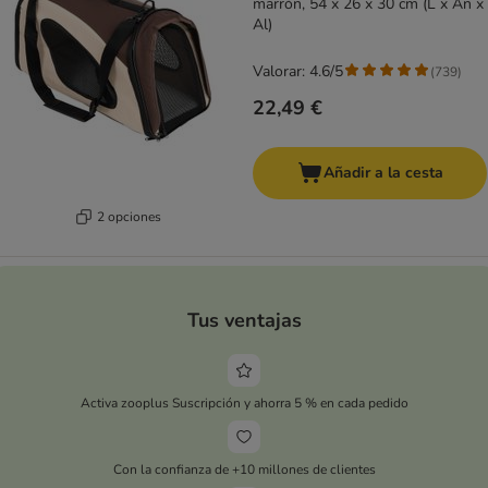
marrón, 54 x 26 x 30 cm (L x An x
Al)
Valorar: 4.6/5
(
739
)
22,49 €
Añadir a la cesta
2 opciones
Tus ventajas
Activa zooplus Suscripción y ahorra 5 % en cada pedido
Con la confianza de +10 millones de clientes