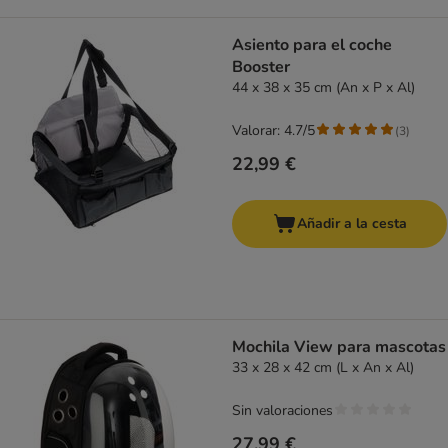
Asiento para el coche
Booster
44 x 38 x 35 cm (An x P x Al)
Valorar: 4.7/5
(
3
)
22,99 €
Añadir a la cesta
Mochila View para mascotas
33 x 28 x 42 cm (L x An x Al)
Sin valoraciones
27,99 €