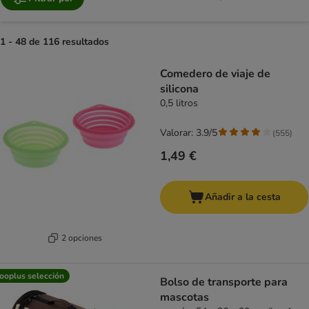
1 - 48 de 116 resultados
product items have been changed
Comedero de viaje de
silicona
0,5 litros
Valorar: 3.9/5
(
555
)
1,49 €
Añadir a la cesta
2 opciones
ooplus selección
Bolso de transporte para
mascotas