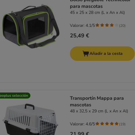
para mascotas
45 x 25 x 28 cm (L x An x Al)
Valorar: 4.1/5
(
20
)
25,49 €
Añadir a la cesta
ooplus selección
Transportín Mappa para
mascotas
48 x 32,5 x 29 cm (L x An x Al)
Valorar: 4.6/5
(
19
)
21,99 €