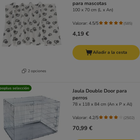
para mascotas
100 x 70 cm (L x An)
Valorar: 4.5/5
(
585
)
4,19 €
Añadir a la cesta
2 opciones
ooplus selección
Jaula Double Door para
perros
78 x 118 x 84 cm (An x P x Al)
Valorar: 4.2/5
(
2502
)
70,99 €