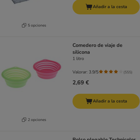
Añadir a la cesta
5 opciones
Comedero de viaje de
silicona
1 litro
Valorar: 3.9/5
(
555
)
2,69 €
Añadir a la cesta
2 opciones
Bolso plegable Technicolor