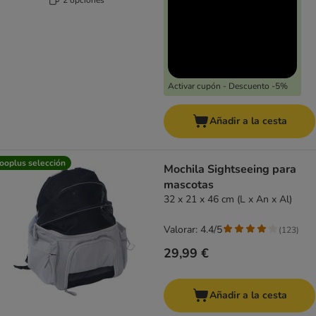
Activar cupón - Descuento -5%
Añadir a la cesta
ooplus selección
Mochila Sightseeing para
mascotas
32 x 21 x 46 cm (L x An x Al)
Valorar: 4.4/5
(
123
)
29,99 €
Añadir a la cesta