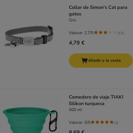
Collar de Simon's Cat para
gatos
Gris
Valorar: 2.7/5
(
11
)
4,79 €
Añadir a la cesta
Comedero de viaje TIAKI
Silikon turquesa
500 ml
Valorar: 5/5
(
1
)
8,69 €