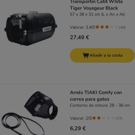
Transportín Catit White
Tiger Voyageur Black
57 x 38 x 31 cm (L x An x Al)
Valorar: 3.4/5
(
49
)
27,49 €
Añadir a la cesta
Arnés TIAKI Comfy con
correa para gatos
Contorno de cintura: 28 - 38 cm
Valorar: 2/5
(
77
)
6,29 €