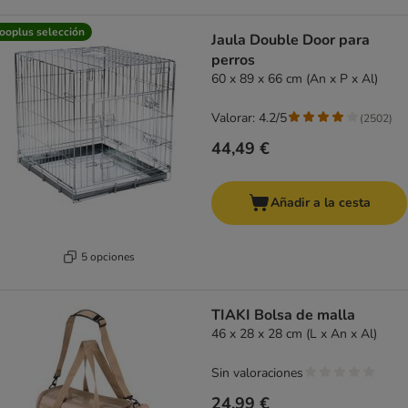
ooplus selección
Jaula Double Door para
perros
60 x 89 x 66 cm (An x P x Al)
Valorar: 4.2/5
(
2502
)
44,49 €
Añadir a la cesta
5 opciones
TIAKI Bolsa de malla
46 x 28 x 28 cm (L x An x Al)
Sin valoraciones
24,99 €