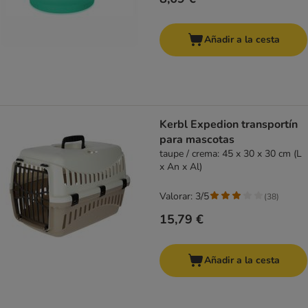
Añadir a la cesta
Kerbl Expedion transportín
para mascotas
taupe / crema: 45 x 30 x 30 cm (L
x An x Al)
Valorar: 3/5
(
38
)
15,79 €
Añadir a la cesta