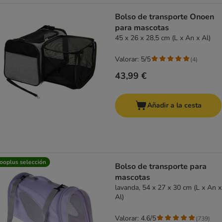
Bolso de transporte Onoen
para mascotas
45 x 26 x 28,5 cm (L x An x Al)
Valorar: 5/5
(
4
)
43,99 €
Añadir a la cesta
ooplus selección
Bolso de transporte para
mascotas
lavanda, 54 x 27 x 30 cm (L x An x
Al)
Valorar: 4.6/5
(
739
)