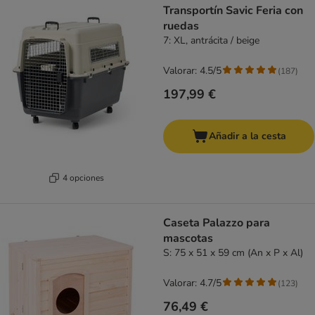
Transportín Savic Feria con
ruedas
7: XL, antrácita / beige
Valorar: 4.5/5
(
187
)
197,99 €
Añadir a la cesta
4 opciones
Caseta Palazzo para
mascotas
S: 75 x 51 x 59 cm (An x P x Al)
Valorar: 4.7/5
(
123
)
76,49 €