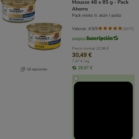
Mousse 48 x 85 g - Pack
Ahorro
Pack mixto II: atún / pollo
Valorar: 4.5/5
(
2077
)
Precio normal
32,96 €
30,49 €
7,47 € / kg
28,97 €
10 opciones