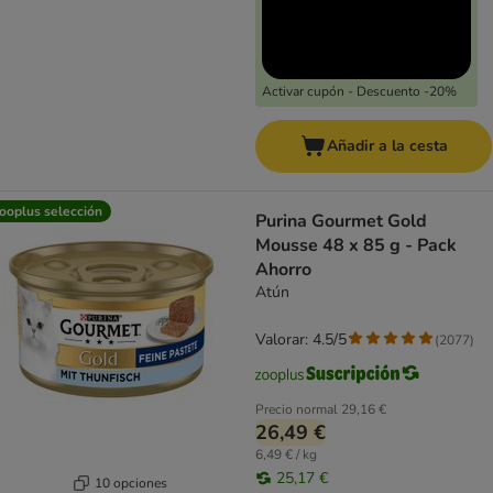
Activar cupón - Descuento -20%
Añadir a la cesta
ooplus selección
Purina Gourmet Gold
Mousse 48 x 85 g - Pack
Ahorro
Atún
Valorar: 4.5/5
(
2077
)
Precio normal
29,16 €
26,49 €
6,49 € / kg
25,17 €
10 opciones