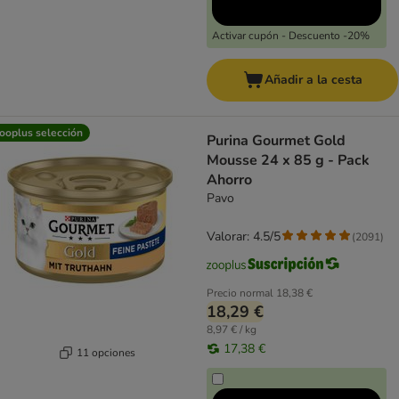
Activar cupón - Descuento -20%
Añadir a la cesta
ooplus selección
Purina Gourmet Gold
Mousse 24 x 85 g - Pack
Ahorro
Pavo
Valorar: 4.5/5
(
2091
)
Precio normal
18,38 €
18,29 €
8,97 € / kg
17,38 €
11 opciones