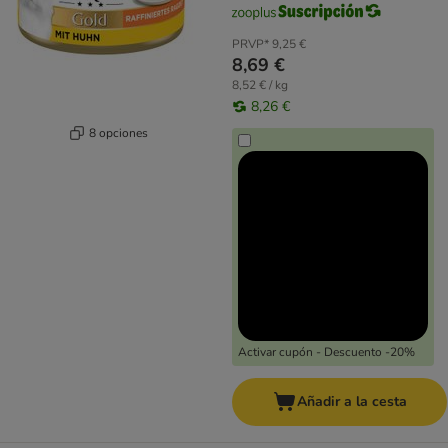
PRVP*
9,25 €
8,69 €
8,52 € / kg
8,26 €
8 opciones
Activar cupón - Descuento -20%
Añadir a la cesta