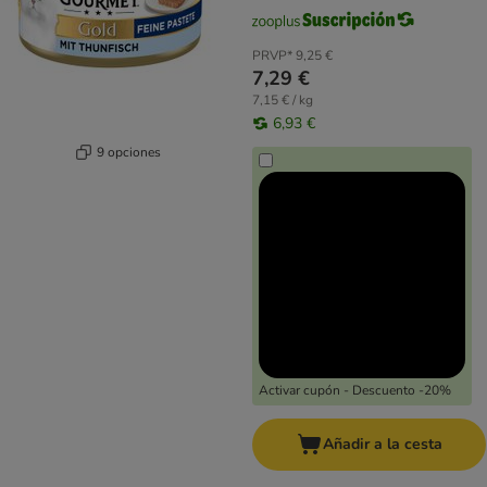
PRVP*
9,25 €
7,29 €
7,15 € / kg
6,93 €
9 opciones
Activar cupón - Descuento -20%
Añadir a la cesta