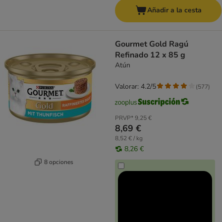
Añadir a la cesta
Gourmet Gold Ragú
Refinado 12 x 85 g
Atún
Valorar: 4.2/5
(
577
)
PRVP*
9,25 €
8,69 €
8,52 € / kg
8,26 €
8 opciones