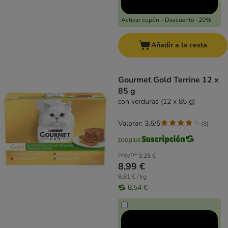
Activar cupón - Descuento -20%
Añadir a la cesta
Gourmet Gold Terrine 12 x
85 g
con verduras (12 x 85 g)
Valorar: 3.6/5
(
8
)
PRVP*
9,25 €
8,99 €
8,81 € / kg
8,54 €