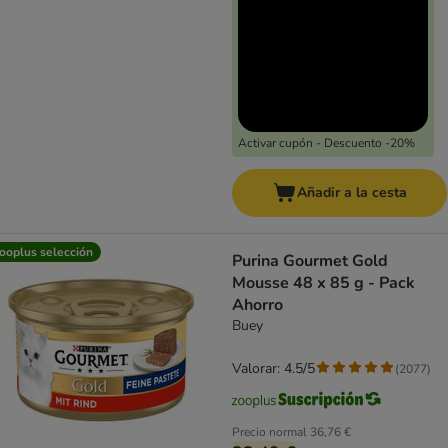
Activar cupón - Descuento -20%
Añadir a la cesta
ooplus selección
Purina Gourmet Gold
Mousse 48 x 85 g - Pack
Ahorro
Buey
Valorar: 4.5/5
(
2077
)
Precio normal
36,76 €