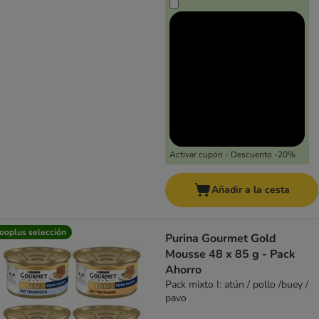
Activar cupón - Descuento -20%
Añadir a la cesta
ooplus selección
Purina Gourmet Gold
Mousse 48 x 85 g - Pack
Ahorro
Pack mixto I: atún / pollo /buey /
pavo