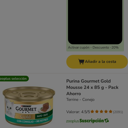
Activar cupón - Descuento -20%
Añadir a la cesta
ooplus selección
Purina Gourmet Gold
Mousse 24 x 85 g - Pack
Ahorro
Terrine - Conejo
Valorar: 4.5/5
(
2091
)