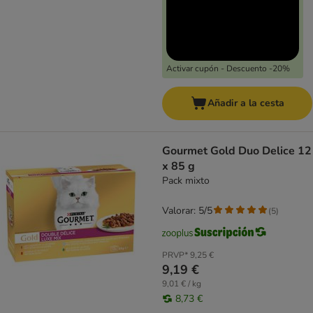
Activar cupón - Descuento -20%
Añadir a la cesta
Gourmet Gold Duo Delice 12
x 85 g
Pack mixto
Valorar: 5/5
(
5
)
PRVP*
9,25 €
9,19 €
9,01 € / kg
8,73 €