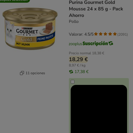
Purina Gourmet Gold
Mousse 24 x 85 g - Pack
Ahorro
Pollo
Valorar: 4.5/5
(
2091
)
Precio normal
18,38 €
18,29 €
8,97 € / kg
17,38 €
11 opciones