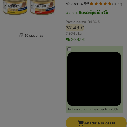
Valorar: 4.5/5
(
2077
)
Precio normal
34,86 €
32,49 €
7,96 € / kg
10 opciones
30,87 €
Activar cupón - Descuento -20%
Añadir a la cesta