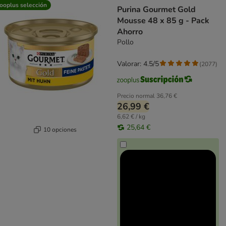
product items have been changed
ooplus selección
Purina Gourmet Gold
Mousse 48 x 85 g - Pack
Ahorro
Pollo
Valorar: 4.5/5
(
2077
)
Precio normal
36,76 €
26,99 €
6,62 € / kg
25,64 €
10 opciones