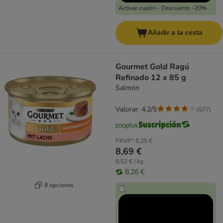
Activar cupón - Descuento -20%
Añadir a la cesta
Gourmet Gold Ragú
Refinado 12 x 85 g
Salmón
Valorar: 4.2/5
(
577
)
PRVP*
9,25 €
8,69 €
8,52 € / kg
8,26 €
8 opciones