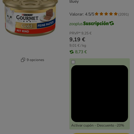
Buey
Valorar: 4.5/5
(
2091
)
PRVP*
9,25 €
9,19 €
9,01 € / kg
8,73 €
9 opciones
Activar cupón - Descuento -20%