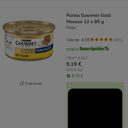
Purina Gourmet Gold
Mousse 12 x 85 g
Pollo
Valorar: 4.5/5
(
2091
)
PRVP*
9,25 €
9,19 €
9,01 € / kg
8,73 €
9 opciones