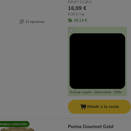
PRVP*
22,08 €
16,99 €
8,33 € / kg
16,14 €
11 opciones
Activar cupón - Descuento -20%
Añadir a la cesta
ooplus selección
Purina Gourmet Gold