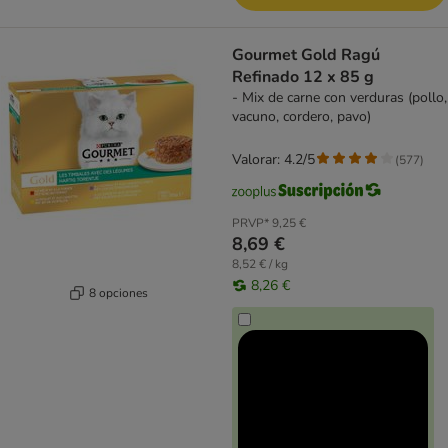
Gourmet Gold Ragú
Refinado 12 x 85 g
- Mix de carne con verduras (pollo,
vacuno, cordero, pavo)
Valorar: 4.2/5
(
577
)
PRVP*
9,25 €
8,69 €
8,52 € / kg
8,26 €
8 opciones