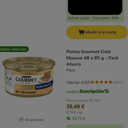
Activar cupón - Descuento -20%
Añadir a la cesta
ooplus selección
Purina Gourmet Gold
Mousse 48 x 85 g - Pack
Ahorro
Pavo
Valorar: 4.5/5
(
2077
)
Precio normal
36,76 €
35,49 €
8,70 € / kg
33,72 €
10 opciones