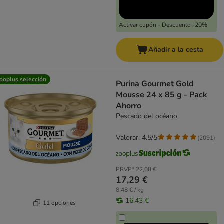
Activar cupón - Descuento -20%
Añadir a la cesta
ooplus selección
Purina Gourmet Gold
Mousse 24 x 85 g - Pack
Ahorro
Pescado del océano
Valorar: 4.5/5
(
2091
)
PRVP*
22,08 €
17,29 €
8,48 € / kg
16,43 €
11 opciones