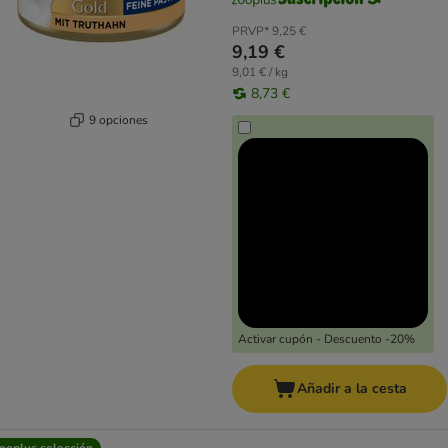
PRVP*
9,25 €
9,19 €
9,01 € / kg
8,73 €
9 opciones
Activar cupón - Descuento -20%
Añadir a la cesta
ooplus selección