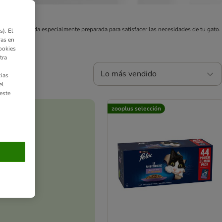
ix es una comida especialmente preparada para satisfacer las necesidades de tu gato.
). El
ras en
ookies
tra
Lo más vendido
ias
el
este
zooplus selección