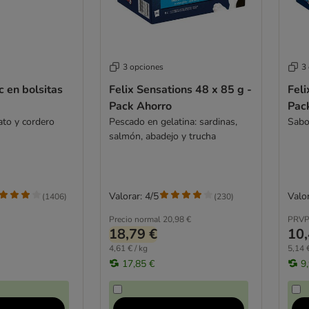
3 opciones
3
c en bolsitas
Felix Sensations 48 x 85 g -
Feli
Pack Ahorro
Pac
ato y cordero
Pescado en gelatina: sardinas,
Sabor
salmón, abadejo y trucha
Valorar: 4/5
Valor
(
1406
)
(
230
)
Precio normal
20,98 €
PRVP
18,79 €
10,
4,61 € / kg
5,14 €
17,85 €
9