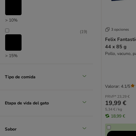
> 10%
zooplus selección
3 opciones
(
19
)
Felix Fantasti
44 x 85 g
Pollo, vacuno, p
> 15%
Tipo de comida
Valorar: 4.1/5
PRVP*
23,29 €
19,99 €
Etapa de vida del gato
5,34 € / kg
18,99 €
Sabor