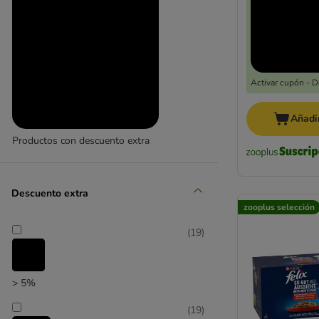
Activar cupón - 
Añadir
Productos con descuento extra
(
26
)
Descuento extra
zooplus selección
(
19
)
Promociones
(
16
)
> 5%
(
19
)