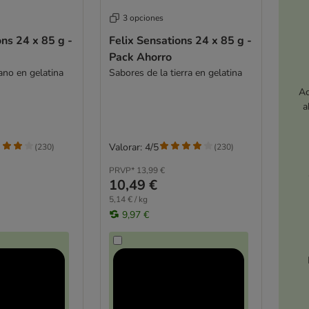
3 opciones
ons 24 x 85 g -
Felix Sensations 24 x 85 g -
Pack Ahorro
ano en gelatina
Sabores de la tierra en gelatina
Ac
a
Valorar: 4/5
(
230
)
(
230
)
PRVP*
13,99 €
10,49 €
5,14 € / kg
9,97 €