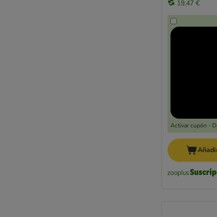
19,47 €
Activar cupón - 
Añadir