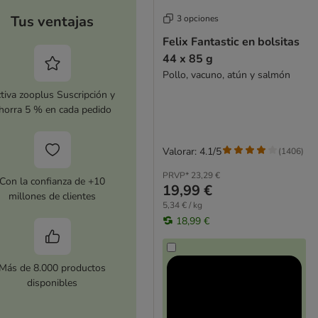
Tus ventajas
3 opciones
Felix Fantastic en bolsitas
44 x 85 g
Pollo, vacuno, atún y salmón
tiva zooplus Suscripción y
horra 5 % en cada pedido
Valorar: 4.1/5
(
1406
)
PRVP*
23,29 €
Con la confianza de +10
19,99 €
millones de clientes
5,34 € / kg
18,99 €
Más de 8.000 productos
disponibles