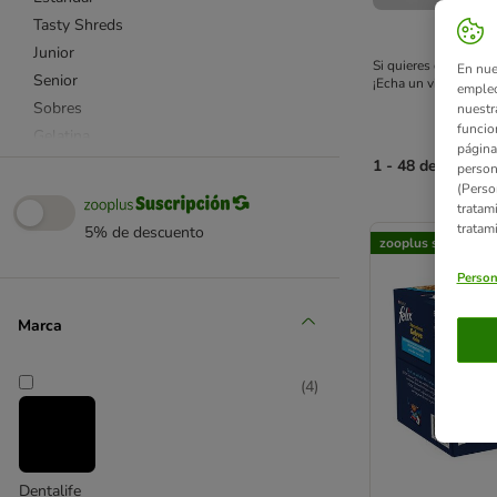
Tasty Shreds
Junior
Si quieres que tu ga
En nue
Senior
¡Echa un vistazo y e
empleo
Sobres
nuestr
funcio
Gelatina
página
Snacks para gatos
1 - 48 de 120 res
person
(Perso
tratam
product items ha
tratam
5% de descuento
zooplus selección
Person
Marca
(
4
)
Dentalife