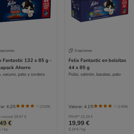
 opciones
3 opciones
x Fantastic 132 x 85 g -
Felix Fantastic en bolsitas
apack Ahorro
44 x 85 g
o, vacuno, pato y cordero
Pollo, salmón, bacalao, pato
ar: 4.2/5
Valorar: 4.1/5
(
2169
)
(
1406
)
o normal
59,97 €
PRVP*
23,29 €
49 €
19,99 €
 / kg
5,34 € / kg