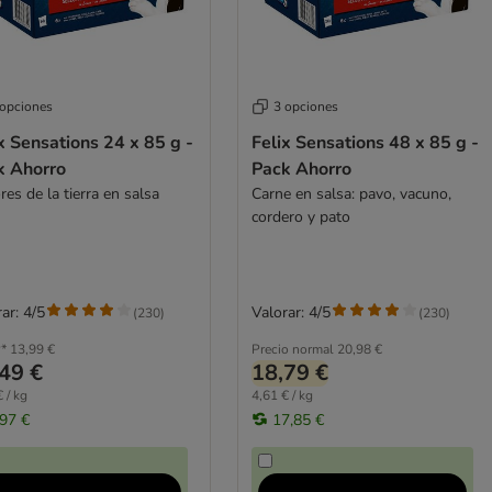
 opciones
3 opciones
x Sensations 24 x 85 g -
Felix Sensations 48 x 85 g -
k Ahorro
Pack Ahorro
es de la tierra en salsa
Carne en salsa: pavo, vacuno,
cordero y pato
ar: 4/5
Valorar: 4/5
(
230
)
(
230
)
*
13,99 €
Precio normal
20,98 €
49 €
18,79 €
 / kg
4,61 € / kg
,97 €
17,85 €