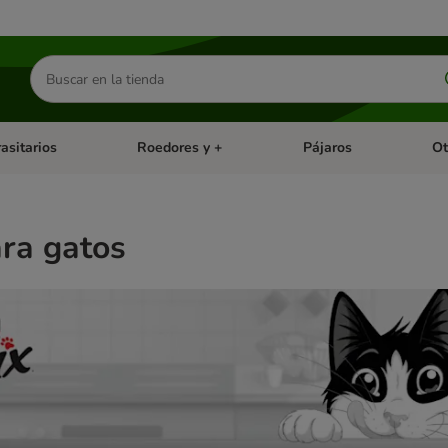
Buscar
productos
asitarios
Roedores y +
Pájaros
Ot
tegoria abierto: Dieta Vet.
Menú de categoria abierto: Antiparasitarios
Menú de categoria abierto
Menú 
ara gatos