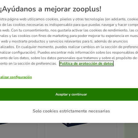
¡Ayúdanos a mejorar zooplus!
to tenga una vida sana y larga, debes ofrecerle una comida de calidad y sabrosa. Fel
stra página web utilizamos cookies, píxeles y otras tecnologías (en adelante, cookies
lige el producto que más te convenga!
 de las cookies necesarias es indispensable para que puedas navegar y hacer comp
a web. Con tu consentimiento, nos gustaría activar las cookies de rendimiento, las c
nales y las cookies con fines de marketing para poder mejorar tu experiencia en nues
 web y mostrarte productos y servicios relevantes para ti, además de anuncios
ultados
alizados. En cualquier momento, puedes realizar cambios en la sección de preferenc
nalizar configuración). Puedes encontrar más información sobre los responsables d
iento de los datos, sobre los datos personales que tratamos y sobre el propósito de 
ve been changed
iento en la sección de preferencias.
Política de protección de datos
zooplus selección
alizar configuración
Aceptar y continuar
Solo cookies estrictamente necesarias