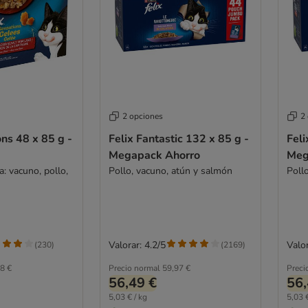
2 opciones
2
ons 48 x 85 g -
Felix Fantastic 132 x 85 g -
Feli
Megapack Ahorro
Meg
a: vacuno, pollo,
Pollo, vacuno, atún y salmón
Poll
Valorar: 4.2/5
Valor
(
230
)
(
2169
)
8 €
Precio normal
59,97 €
Preci
56,49 €
56,
5,03 € / kg
5,03 €