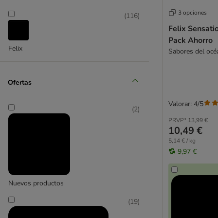
3 opciones
(
116
)
Felix Sensati
Pack Ahorro
Felix
Sabores del océ
Ofertas
Valorar: 4/5
(
2
)
PRVP*
13,99 €
10,49 €
5,14 € / kg
9,97 €
Nuevos productos
(
19
)