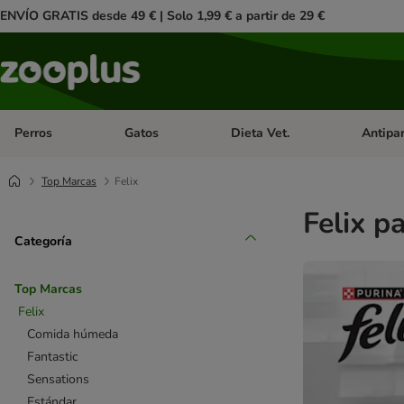
ENVÍO GRATIS desde 49 € | Solo 1,99 € a partir de 29 €
Perros
Gatos
Dieta Vet.
Antipar
Menú de categoria abierto: Perros
Menú de categoria abierto: Gatos
Menú de ca
Top Marcas
Felix
Felix p
Categoría
Top Marcas
Felix
Comida húmeda
Fantastic
Sensations
Estándar