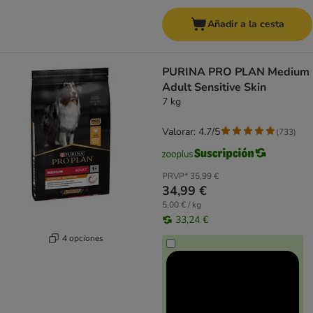
Añadir a la cesta
PURINA PRO PLAN Medium
Adult Sensitive Skin
7 kg
Valorar: 4.7/5
(
733
)
PRVP*
35,99 €
34,99 €
5,00 € / kg
33,24 €
4 opciones