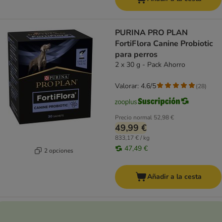
PURINA PRO PLAN
FortiFlora Canine Probiotic
para perros
2 x 30 g - Pack Ahorro
Valorar: 4.6/5
(
28
)
Precio normal
52,98 €
49,99 €
833,17 € / kg
47,49 €
2 opciones
Añadir a la cesta