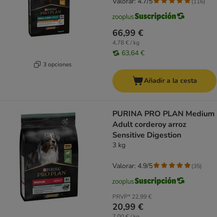
Valorar: 4.7/5
(
116
)
66,99 €
4,78 € / kg
63,64 €
3 opciones
Añadir a la cesta
PURINA PRO PLAN Medium
Adult corderoy arroz
Sensitive Digestion
3 kg
Valorar: 4.9/5
(
35
)
PRVP*
22,99 €
20,99 €
7,00 € / kg