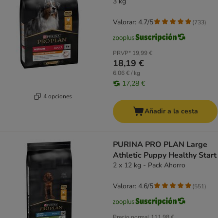
3 kg
Valorar: 4.7/5
(
733
)
PRVP*
19,99 €
18,19 €
6,06 € / kg
17,28 €
4 opciones
Añadir a la cesta
PURINA PRO PLAN Large
Athletic Puppy Healthy Start
2 x 12 kg - Pack Ahorro
Valorar: 4.6/5
(
551
)
Precio normal
111,98 €