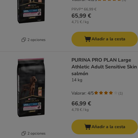
PRVP*
66,99 €
65,99 €
4,71 € / kg
Añadir a la cesta
2 opciones
PURINA PRO PLAN Large
Athletic Adult Sensitive Skin
salmón
14 kg
Valorar: 4/5
(
1
)
66,99 €
4,78 € / kg
Añadir a la cesta
2 opciones