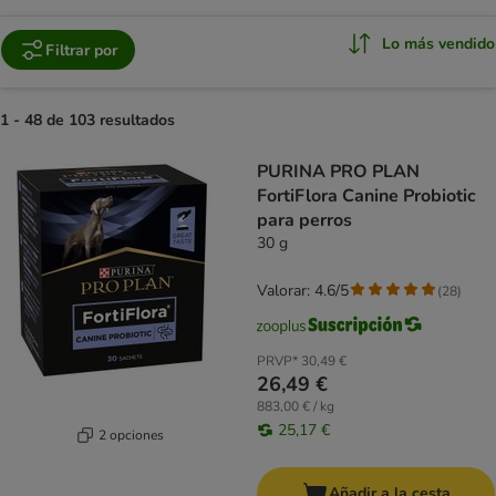
Lo más vendido
Filtrar por
1 - 48 de 103 resultados
product items have been changed
PURINA PRO PLAN
FortiFlora Canine Probiotic
para perros
30 g
Valorar: 4.6/5
(
28
)
PRVP*
30,49 €
26,49 €
883,00 € / kg
25,17 €
2 opciones
Añadir a la cesta