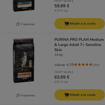
PRVP*
60,99 €
59,99 €
4,29 € / kg
Añadir a la cesta
2 opciones
PURINA PRO PLAN Medium
& Large Adult 7+ Sensitive
Skin
14 kg
Valorar: 4.7/5
(
363
)
PRVP*
66,99 €
63,99 €
4,57 € / kg
Añadir a la cesta
4 opciones