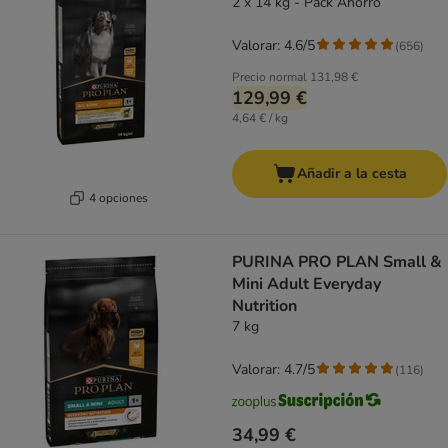
2 x 14 kg - Pack Ahorro
Valorar: 4.6/5
(
656
)
Precio normal
131,98 €
129,99 €
4,64 € / kg
Añadir a la cesta
4 opciones
PURINA PRO PLAN Small &
Mini Adult Everyday
Nutrition
7 kg
Valorar: 4.7/5
(
116
)
34,99 €