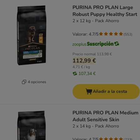
PURINA PRO PLAN Large
Robust Puppy Healthy Start
2 x 12 kg - Pack Ahorro
Valorar: 4.7/5
(
553
)
Precio normal
113,98 €
112,99 €
4,71 € / kg
107,34 €
4 opciones
Añadir a la cesta
PURINA PRO PLAN Medium
Adult Sensitive Skin
2 x 14 kg - Pack Ahorro
Valorar: 4.7/5
(
733
)