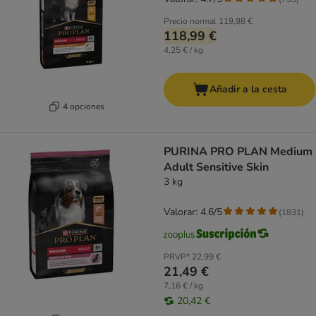
Precio normal
119,98 €
118,99 €
4,25 € / kg
Añadir a la cesta
4 opciones
PURINA PRO PLAN Medium
Adult Sensitive Skin
3 kg
Valorar: 4.6/5
(
1831
)
PRVP*
22,99 €
21,49 €
7,16 € / kg
20,42 €