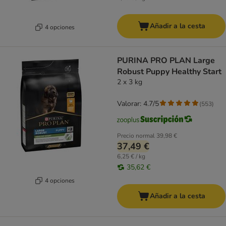
Añadir a la cesta
4 opciones
PURINA PRO PLAN Large
Robust Puppy Healthy Start
2 x 3 kg
Valorar: 4.7/5
(
553
)
Precio normal
39,98 €
37,49 €
6,25 € / kg
35,62 €
4 opciones
Añadir a la cesta