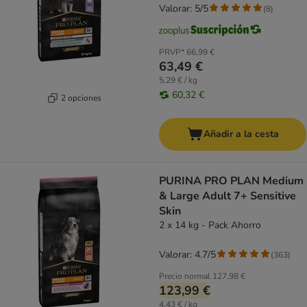
Valorar: 5/5
(
8
)
PRVP*
66,99 €
63,49 €
5,29 € / kg
60,32 €
2 opciones
Añadir a la cesta
PURINA PRO PLAN Medium
& Large Adult 7+ Sensitive
Skin
2 x 14 kg - Pack Ahorro
Valorar: 4.7/5
(
363
)
Precio normal
127,98 €
123,99 €
4,43 € / kg