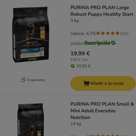
PURINA PRO PLAN Large
Robust Puppy Healthy Start
3 kg
Valorar: 4.7/5
(
553
)
19,99 €
6,66 € / kg
18,99 €
4 opciones
Añadir a la cesta
PURINA PRO PLAN Small &
Mini Adult Everyday
Nutrition
14 kg