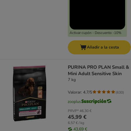
Activar cupón - Descuento -10%
Añadir a la cesta
PURINA PRO PLAN Small &
Mini Adult Sensitive Skin
7 kg
Valorar: 4.7/5
(
630
)
PRVP*
46,30 €
45,99 €
6,57 € / kg
43,69 €