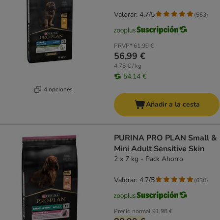
Valorar: 4.7/5
(
553
)
PRVP*
61,99 €
56,99 €
4,75 € / kg
54,14 €
4 opciones
Añadir a la cesta
PURINA PRO PLAN Small &
Mini Adult Sensitive Skin
2 x 7 kg - Pack Ahorro
Valorar: 4.7/5
(
630
)
Precio normal
91,98 €