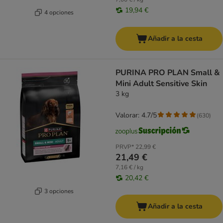
19,94 €
4 opciones
Añadir a la cesta
PURINA PRO PLAN Small &
Mini Adult Sensitive Skin
3 kg
Valorar: 4.7/5
(
630
)
PRVP*
22,99 €
21,49 €
7,16 € / kg
20,42 €
3 opciones
Añadir a la cesta