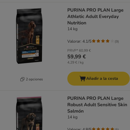
PURINA PRO PLAN Large
Athletic Adult Everyday
Nutrition
14 kg
Valorar: 4.1/5
(
9
)
PRVP*
60,99 €
59,99 €
4,29 € / kg
Añadir a la cesta
2 opciones
PURINA PRO PLAN Large
Robust Adult Sensitive Skin
Salmón
14 kg
Valorar: 4.8/5
(
5
)