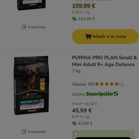
109,99 €
4,58 € / kg
104,49 €
4 opciones
Añadir a la cesta
PURINA PRO PLAN Small &
Mini Adult 9+ Age Defence
7 kg
Valorar: 5/5
(
1
)
PRVP*
46,30 €
45,99 €
6,57 € / kg
43,69 €
2 opciones