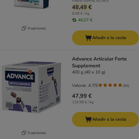
Precio normal
50,98 €
48,49 €
8,08 € / kg
46,07 €
4 opciones
Añadir a la cesta
Advance Articular Forte
Supplement
400 g (40 x 10 g)
Valorar: 4.7/5
(
86
)
47,99 €
119,98 € / kg
Añadir a la cesta
3 opciones