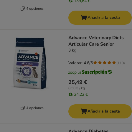
139,64 €
4 opciones
Añadir a la cesta
Advance Veterinary Diets
Articular Care Senior
3 kg
Valorar: 4.6/5
(
110
)
25,49 €
8,50 € / kg
24,22 €
4 opciones
Añadir a la cesta
Advance Diabetes