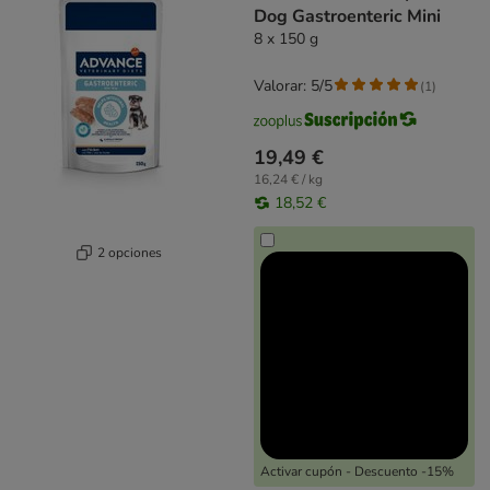
Dog Gastroenteric Mini
8 x 150 g
Valorar: 5/5
(
1
)
19,49 €
16,24 € / kg
18,52 €
2 opciones
Activar cupón - Descuento -15%