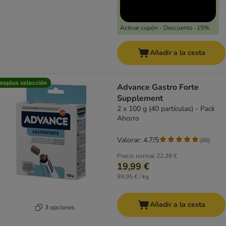
Activar cupón - Descuento -15%
Añadir a la cesta
ooplus selección
Advance Gastro Forte
Supplement
2 x 100 g (40 partículas) - Pack
Ahorro
Valorar: 4.7/5
(
86
)
Precio normal
22,38 €
19,99 €
99,95 € / kg
Añadir a la cesta
3 opciones