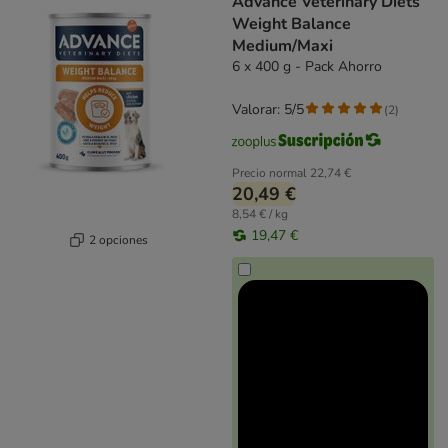
Advance Veterinary Diets
Weight Balance
Medium/Maxi
6 x 400 g - Pack Ahorro
Valorar: 5/5
(
2
)
Precio normal
22,74 €
20,49 €
8,54 € / kg
19,47 €
2 opciones