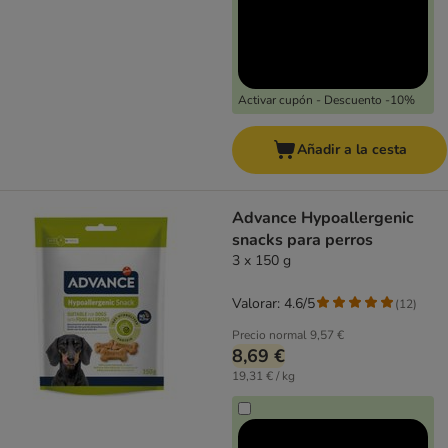
Activar cupón - Descuento -10%
Añadir a la cesta
Advance Hypoallergenic
snacks para perros
3 x 150 g
Valorar: 4.6/5
(
12
)
Precio normal
9,57 €
8,69 €
19,31 € / kg