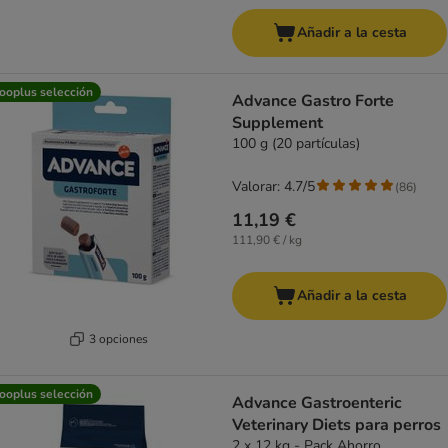
Añadir a la cesta
ooplus selección
Advance Gastro Forte
Supplement
100 g (20 partículas)
Valorar: 4.7/5
(
86
)
11,19 €
111,90 € / kg
Añadir a la cesta
3 opciones
ooplus selección
Advance Gastroenteric
Veterinary Diets para perros
2 x 12 kg - Pack Ahorro