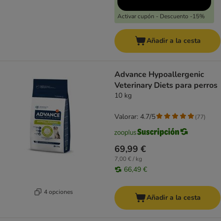
Activar cupón - Descuento -15%
Añadir a la cesta
Advance Hypoallergenic
Veterinary Diets para perros
10 kg
Valorar: 4.7/5
(
77
)
69,99 €
7,00 € / kg
66,49 €
4 opciones
Añadir a la cesta