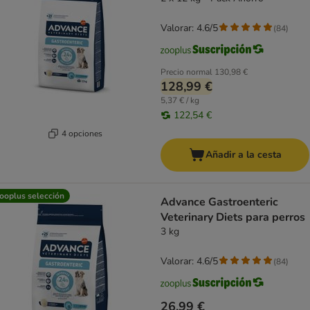
Valorar: 4.6/5
(
84
)
Precio normal
130,98 €
128,99 €
5,37 € / kg
122,54 €
4 opciones
Añadir a la cesta
ooplus selección
Advance Gastroenteric
Veterinary Diets para perros
3 kg
Valorar: 4.6/5
(
84
)
26,99 €