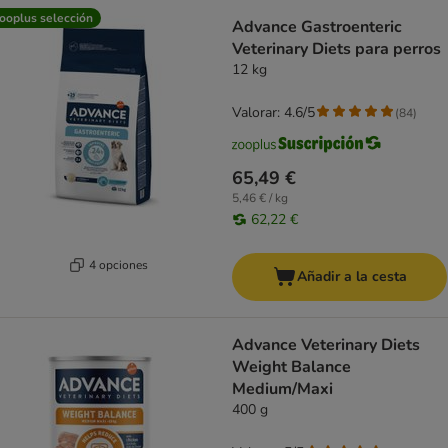
ooplus selección
Advance Gastroenteric
Veterinary Diets para perros
12 kg
Valorar: 4.6/5
(
84
)
65,49 €
5,46 € / kg
62,22 €
4 opciones
Añadir a la cesta
Advance Veterinary Diets
Weight Balance
Medium/Maxi
400 g