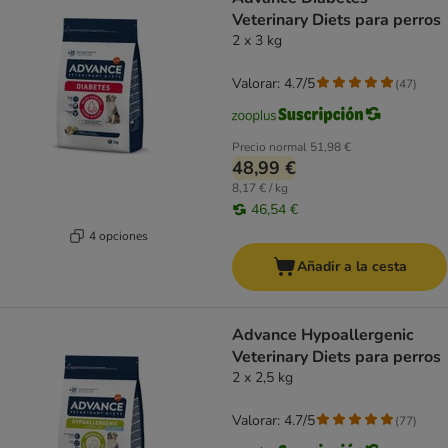
Veterinary Diets para perros
2 x 3 kg
Valorar: 4.7/5
(
47
)
Precio normal
51,98 €
48,99 €
8,17 € / kg
46,54 €
4 opciones
Añadir a la cesta
Advance Hypoallergenic
Veterinary Diets para perros
2 x 2,5 kg
Valorar: 4.7/5
(
77
)