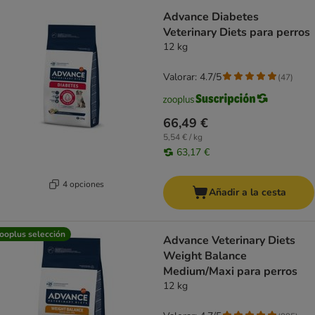
Advance Diabetes
Veterinary Diets para perros
12 kg
Valorar: 4.7/5
(
47
)
66,49 €
5,54 € / kg
63,17 €
4 opciones
Añadir a la cesta
ooplus selección
Advance Veterinary Diets
Weight Balance
Medium/Maxi para perros
12 kg