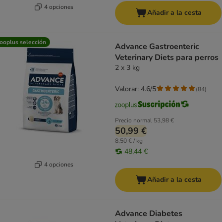
4 opciones
Añadir a la cesta
ooplus selección
Advance Gastroenteric
Veterinary Diets para perros
2 x 3 kg
Valorar: 4.6/5
(
84
)
Precio normal
53,98 €
50,99 €
8,50 € / kg
48,44 €
4 opciones
Añadir a la cesta
Advance Diabetes