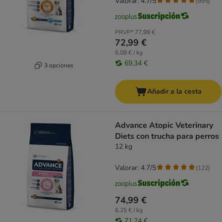
Valorar: 4.7/5
(
995
)
PRVP*
77,99 €
72,99 €
6,08 € / kg
69,34 €
3 opciones
Añadir a la cesta
Advance Atopic Veterinary
Diets con trucha para perros
12 kg
Valorar: 4.7/5
(
122
)
74,99 €
6,25 € / kg
71,24 €