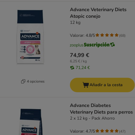
Advance Veterinary Diets
Atopic conejo
12 kg
Valorar: 4.8/5
(
68
)
74,99 €
6,25 € / kg
71,24 €
4 opciones
Añadir a la cesta
Advance Diabetes
Veterinary Diets para perros
2 x 12 kg - Pack Ahorro
Valorar: 4.7/5
(
47
)