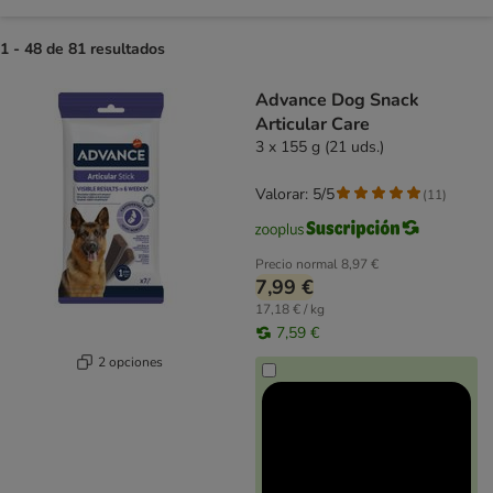
1 - 48 de 81 resultados
product items have been changed
Advance Dog Snack
Articular Care
3 x 155 g (21 uds.)
Valorar: 5/5
(
11
)
Precio normal
8,97 €
7,99 €
17,18 € / kg
7,59 €
2 opciones