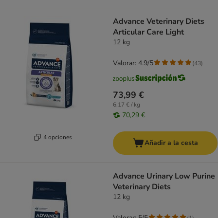
Advance Veterinary Diets
Articular Care Light
12 kg
Valorar: 4.9/5
(
43
)
73,99 €
6,17 € / kg
70,29 €
4 opciones
Añadir a la cesta
Advance Urinary Low Purine
Veterinary Diets
12 kg
Valorar: 5/5
(
1
)