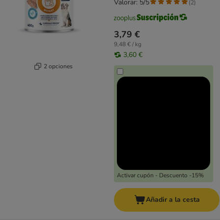
Valorar: 5/5
(
2
)
3,79 €
9,48 € / kg
3,60 €
2 opciones
Activar cupón - Descuento -15%
Añadir a la cesta