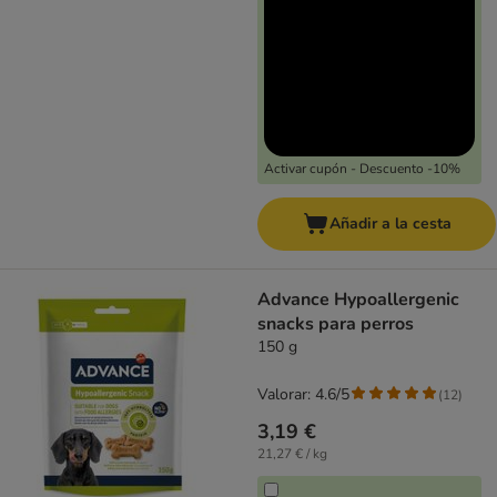
Activar cupón - Descuento -10%
Añadir a la cesta
Advance Hypoallergenic
snacks para perros
150 g
Valorar: 4.6/5
(
12
)
3,19 €
21,27 € / kg