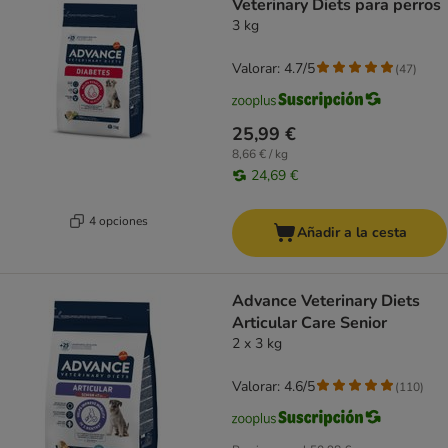
Veterinary Diets para perros
3 kg
Valorar: 4.7/5
(
47
)
25,99 €
8,66 € / kg
24,69 €
4 opciones
Añadir a la cesta
Advance Veterinary Diets
Articular Care Senior
2 x 3 kg
Valorar: 4.6/5
(
110
)