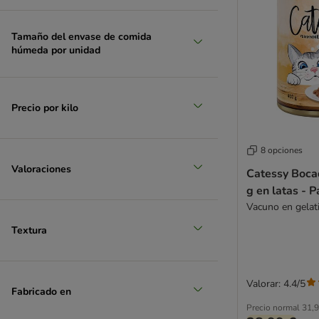
Hardys LOVE AFFAIR
Herrmanns
Tamaño del envase de comida
Hill's Prescription Diet
húmeda por unidad
Hill's Science Plan
IAMS
James Wellbeloved
Precio por kilo
Josera
Kattovit
Kitekat
8 opciones
Kitty Kat
Valoraciones
Catessy Boca
Leonardo
g en latas - 
LifeCat
Vacuno en gelat
Lily's Kitchen
Textura
Lucky Lou
MAC's
MAC's Vetcare
Valorar: 4.4/5
Fabricado en
MERA
Precio normal
31,9
Miamor