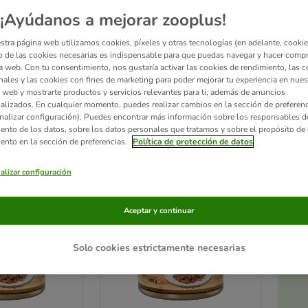
¡Ayúdanos a mejorar zooplus!
 gatos Catessy contiene todo lo que un gato necesita para llevar una vida sana, y ti
 azúcar
. ¿Ya conoces los
snacks Catessy
? ¡Pruébalos!
stra página web utilizamos cookies, píxeles y otras tecnologías (en adelante, cookies
 de las cookies necesarias es indispensable para que puedas navegar y hacer comp
a web. Con tu consentimiento, nos gustaría activar las cookies de rendimiento, las c
nales y las cookies con fines de marketing para poder mejorar tu experiencia en nues
 web y mostrarte productos y servicios relevantes para ti, además de anuncios
alizados. En cualquier momento, puedes realizar cambios en la sección de preferenc
ltados
nalizar configuración). Puedes encontrar más información sobre los responsables d
iento de los datos, sobre los datos personales que tratamos y sobre el propósito de 
ve been changed
iento en la sección de preferencias.
Política de protección de datos
alizar configuración
Aceptar y continuar
Solo cookies estrictamente necesarias