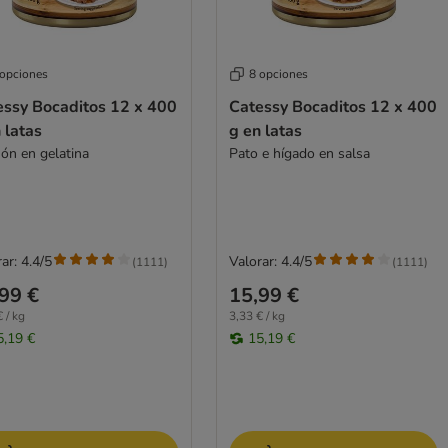
 opciones
8 opciones
essy Bocaditos 12 x 400
Catessy Bocaditos 12 x 400
 latas
g en latas
ón en gelatina
Pato e hígado en salsa
ar: 4.4/5
Valorar: 4.4/5
(
1111
)
(
1111
)
99 €
15,99 €
 / kg
3,33 € / kg
5,19 €
15,19 €