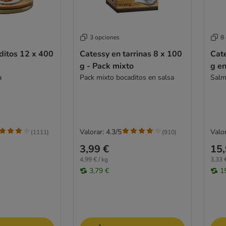
3 opciones
8
ditos 12 x 400
Catessy en tarrinas 8 x 100
Cat
g - Pack mixto
g en
a
Pack mixto bocaditos en salsa
Salm
Valorar: 4.3/5
Valor
(
1111
)
(
910
)
3,99 €
15,
4,99 € / kg
3,33 €
3,79 €
1