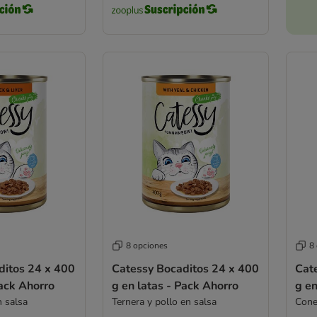
8 opciones
8
ditos 24 x 400
Catessy Bocaditos 24 x 400
Cat
Pack Ahorro
g en latas - Pack Ahorro
g en
n salsa
Ternera y pollo en salsa
Cone