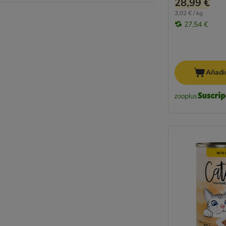
28,99 €
MjAMjAM
3,02 € / kg
JosiCat
27,54 €
Natural Code
Natural Trainer
Nature's Variety
Nutrivet
Añadir
Pan Mięsko
Pawsome
Oasy
Perfect Fit
Porta 21
PrimaCat
Pure Nature
PURINA ONE
PURINA PRO PLAN
PURINA PRO PLAN Veterinary Diets
Purizon
Rosie's Farm