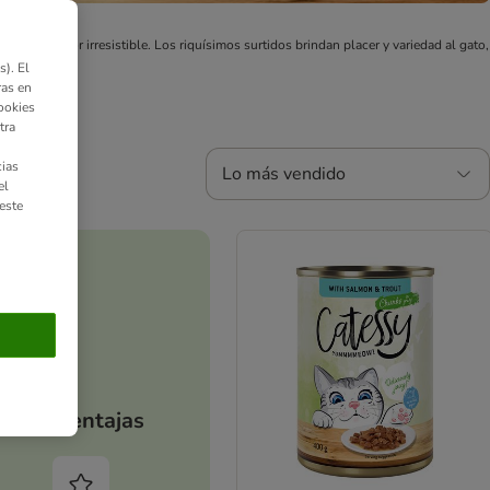
ene un sabor irresistible. Los riquísimos surtidos brindan placer y variedad al gato,
). El
ras en
ookies
tra
ias
Lo más vendido
el
este
Tus ventajas