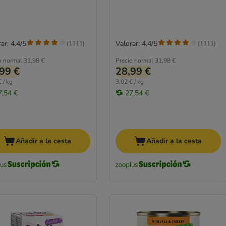
ar: 4.4/5
Valorar: 4.4/5
(
1111
)
(
1111
)
o normal
31,98 €
Precio normal
31,98 €
99 €
28,99 €
 / kg
3,02 € / kg
7,54 €
27,54 €
Añadir a la cesta
Añadir a la cesta