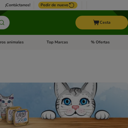
¡Contáctanos!
Pedir de nuevo
Cesta
ros animales
Top Marcas
% Ofertas
: Roedores y +
de categoria abierto: Pájaros
Menú de categoria abierto: Otros animales
Menú de categoria abie