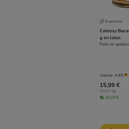
Royal Canin
Royal Canin Veterinary
Sanabelle
8 opciones
Schesir
Catessy Boca
Schesir Veterinary Solutions
g en latas
Schmusy
Pollo en gelatin
Sheba
Smilla
Smilla Veterinary Diet
Smølke
Valorar: 4.4/5
Specific Veterinary Diet
Super Benek
15,99 €
STRAYZ
3,33 € / kg
Taste of the Wild
15,19 €
Terra Felis
Thrive
Ultima
Venandi Animal