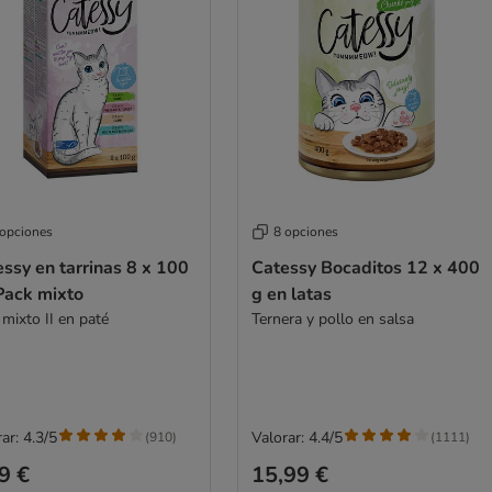
 opciones
8 opciones
ssy en tarrinas 8 x 100
Catessy Bocaditos 12 x 400
Pack mixto
g en latas
mixto II en paté
Ternera y pollo en salsa
ar: 4.3/5
Valorar: 4.4/5
(
910
)
(
1111
)
9 €
15,99 €