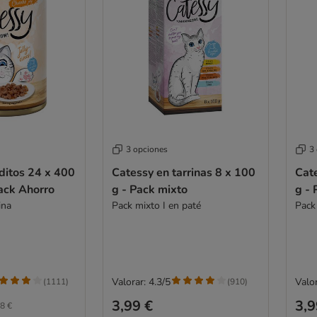
3 opciones
3
ditos 24 x 400
Catessy en tarrinas 8 x 100
Cate
Pack Ahorro
g - Pack mixto
g - 
ina
Pack mixto I en paté
Pack 
Valorar: 4.3/5
Valor
(
1111
)
(
910
)
3,99 €
3,9
8 €