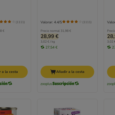
Valorar: 4.4/5
Valor
(
1111
)
(
1111
)
8 €
Precio normal
31,98 €
Preci
28,99 €
28,
3,02 € / kg
3,02 €
27,54 €
2
 a la cesta
Añadir a la cesta