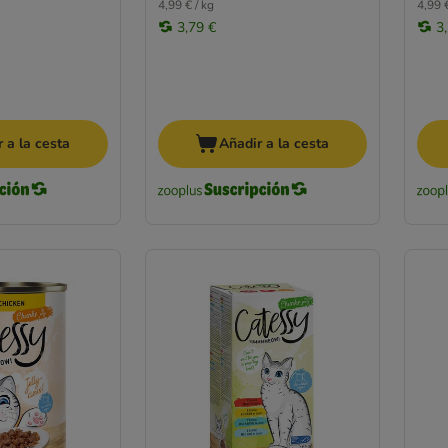
4,99 € / kg
4,99 €
3,79 €
3
 a la cesta
Añadir a la cesta