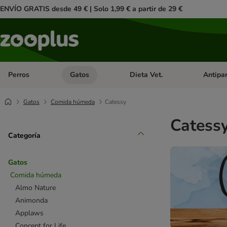
ENVÍO GRATIS desde 49 € | Solo 1,99 € a partir de 29 €
Perros
Gatos
Dieta Vet.
Antipar
Menú de categoria abierto: Perros
Menú de categoria abierto: Gatos
Menú de ca
Gatos
Comida húmeda
Catessy
Catess
Categoría
Gatos
Comida húmeda
Almo Nature
Animonda
Applaws
Concept for Life