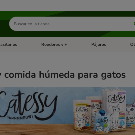
Buscar
productos
asitarios
Roedores y +
Pájaros
Ot
tegoria abierto: Dieta Vet.
Menú de categoria abierto: Antiparasitarios
Menú de categoria abierto
Menú 
y comida húmeda para gatos