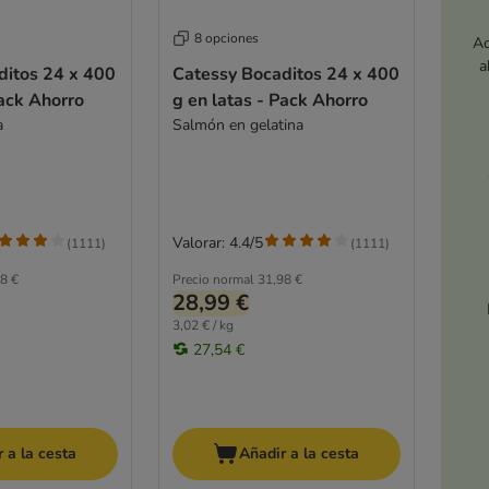
8 opciones
Ac
a
ditos 24 x 400
Catessy Bocaditos 24 x 400
Pack Ahorro
g en latas - Pack Ahorro
a
Salmón en gelatina
Valorar: 4.4/5
(
1111
)
(
1111
)
8 €
Precio normal
31,98 €
28,99 €
3,02 € / kg
27,54 €
 a la cesta
Añadir a la cesta