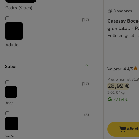
Virbac Veterinary HPM
Gatito (Kitten)
8 opciones
Esterilizados
(
17
)
Catessy Boca
Sin cereales
g en latas - 
Hipoalergénica
Pollo en gelatin
Gatitos
Adulto
Sénior
Sopa para gatos
Bebidas para gatos
Sabor
Valorar: 4.4/5
Dietas veterinarias
Precio normal
31,9
(
17
)
28,99 €
Alimentación mixta
3,02 € / kg
Alimento completo
27,54 €
Ave
Affinity Advance
(
3
)
Almo Nature
Alpha Spirit
Añadir
Animonda
Caza