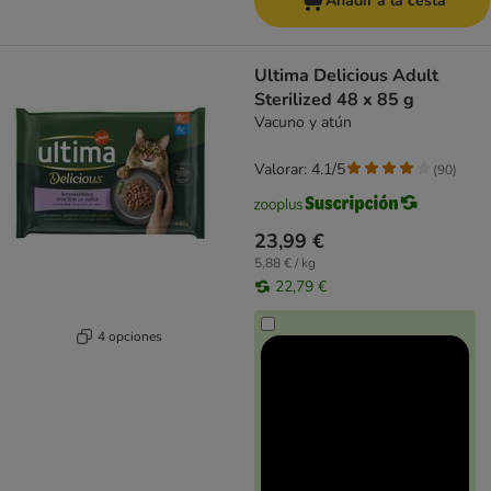
Añadir a la cesta
Ultima Delicious Adult
Sterilized 48 x 85 g
Vacuno y atún
Valorar: 4.1/5
(
90
)
23,99 €
5,88 € / kg
22,79 €
4 opciones