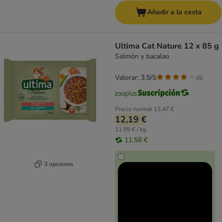
Añadir a la cesta
Ultima Cat Nature 12 x 85 g
Salmón y bacalao
Valorar: 3.5/5
(
6
)
Precio normal
13,47 €
12,19 €
11,95 € / kg
11,58 €
3 opciones