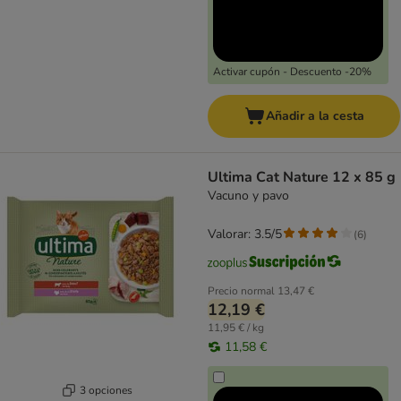
Activar cupón - Descuento -20%
Añadir a la cesta
Ultima Cat Nature 12 x 85 g
Vacuno y pavo
Valorar: 3.5/5
(
6
)
Precio normal
13,47 €
12,19 €
11,95 € / kg
11,58 €
3 opciones