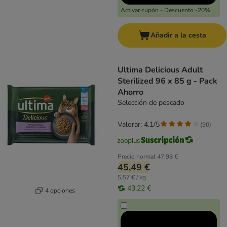
Activar cupón - Descuento -20%
Añadir a la cesta
Ultima Delicious Adult
Sterilized 96 x 85 g - Pack
Ahorro
Selección de pescado
Valorar: 4.1/5
(
90
)
Precio normal
47,98 €
45,49 €
5,57 € / kg
43,22 €
4 opciones