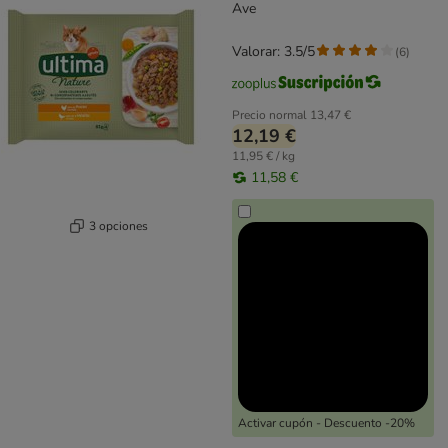
Ave
Valorar: 3.5/5
(
6
)
Precio normal
13,47 €
12,19 €
11,95 € / kg
11,58 €
3 opciones
Activar cupón - Descuento -20%