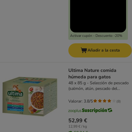
Activar cupón - Descuento -20%
Añadir a la cesta
Ultima Nature comida
húmeda para gatos
48 x 85 g - Selección de pescado
(salmón, atún, pescado del
oceano, bacalao)
Valorar: 3.8/5
(
8
)
52,99 €
12,99 € / kg