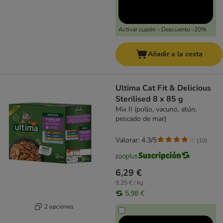
Activar cupón - Descuento -20%
Añadir a la cesta
Ultima Cat Fit & Delicious
Sterilised 8 x 85 g
Mix II (pollo, vacuno, atún,
pescado de mar)
Valorar: 4.3/5
(
10
)
6,29 €
9,25 € / kg
5,98 €
2 opciones