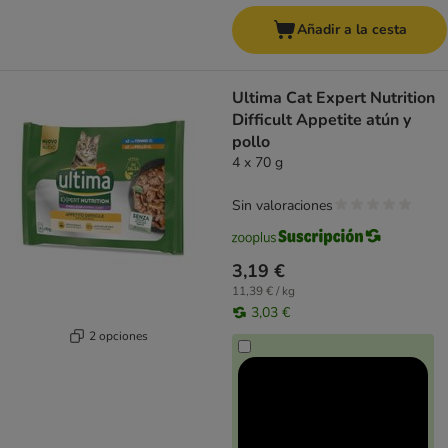
Añadir a la cesta
Ultima Cat Expert Nutrition
Difficult Appetite atún y
pollo
4 x 70 g
Sin valoraciones
3,19 €
11,39 € / kg
3,03 €
2 opciones