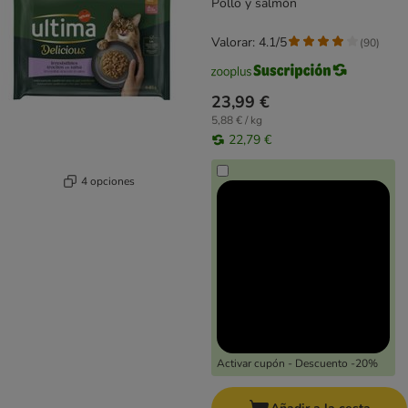
Pollo y salmón
Valorar: 4.1/5
(
90
)
23,99 €
5,88 € / kg
22,79 €
4 opciones
Activar cupón - Descuento -20%