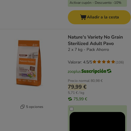
Activar cupón - Descuento -10%
Añadir a la cesta
Nature's Variety No Grain
Sterilized Adult Pavo
2 x 7 kg - Pack Ahorro
Valorar: 4.5/5
(
106
)
Precio normal
80,98 €
79,99 €
5,71 € / kg
75,99 €
5 opciones