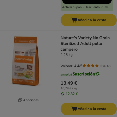
Activar cupón - Descuento -10%
Añadir a la cesta
Nature's Variety No Grain
Sterilized Adult pollo
campero
1,25 kg
Valorar: 4.4/5
(
637
)
13,49 €
10,79 € / kg
12,82 €
4 opciones
Añadir a la cesta