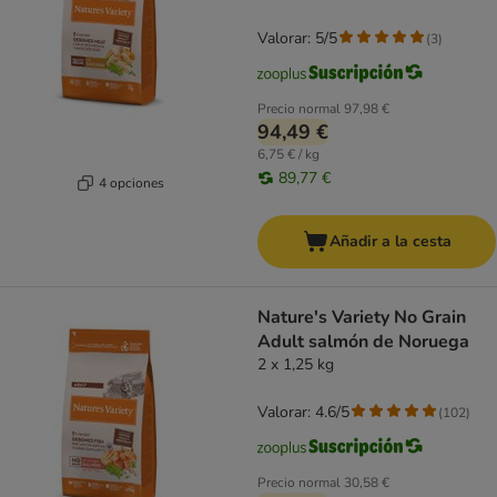
Valorar: 5/5
(
3
)
Precio normal
97,98 €
94,49 €
6,75 € / kg
89,77 €
4 opciones
Añadir a la cesta
Nature's Variety No Grain
Adult salmón de Noruega
2 x 1,25 kg
Valorar: 4.6/5
(
102
)
Precio normal
30,58 €