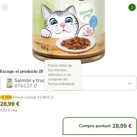
Precio total de
los mismos
Escoge el producto (8 opciones)
artículos si se
compran de
Salmón y trucha en salsa
forma individual
876127.0
-9.35%
Precio normal
31,98 €
28,99 €
3,02 € / kg
28,99 €
Compra puntual