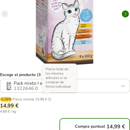
Precio total de
los mismos
Escoge el producto (3 opciones)
artículos si se
compran de
Pack mixto I en paté
forma individual
1322646.0
-6.08%
Precio normal
15,96 €
14,99 €
4,68 € / kg
14,99 €
Compra puntual