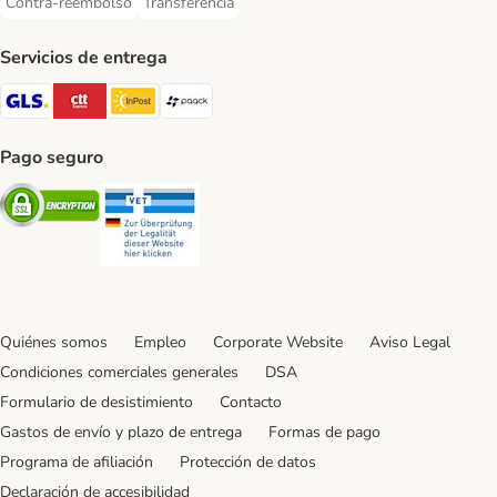
Contra-reembolso
Transferencia
Contra-reembolso Payment Method
Transferencia Payment Method
Servicios de entrega
GLS Shipping Method
CTTExpress Shipping Method
InPost Shipping Method
paack Shipping Method
Pago seguro
Security
Security
Quiénes somos
Empleo
Corporate Website
Aviso Legal
Condiciones comerciales generales
DSA
Formulario de desistimiento
Contacto
Gastos de envío y plazo de entrega
Formas de pago
Programa de afiliación
Protección de datos
Declaración de accesibilidad