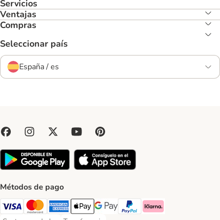
Servicios
Ventajas
Compras
Seleccionar país
España / es
Métodos de pago
Visa Payment Method
Mastercard Payment Method
American Express Payment Method
Apple Pay Payment Method
Google Pay Payment Method
PayPal Payment Method
Klarna Payment Method