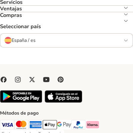
Servicios
Ventajas
Compras
Seleccionar país
España / es
Métodos de pago
Visa Payment Method
Mastercard Payment Method
American Express Payment Method
Apple Pay Payment Method
Google Pay Payment Method
PayPal Payment Method
Klarna Payment Method