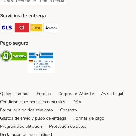
Contra-reembolso
Transferencia
Contra-reembolso Payment Method
Transferencia Payment Method
Servicios de entrega
GLS Shipping Method
CTTExpress Shipping Method
InPost Shipping Method
paack Shipping Method
Pago seguro
Security
Security
Quiénes somos
Empleo
Corporate Website
Aviso Legal
Condiciones comerciales generales
DSA
Formulario de desistimiento
Contacto
Gastos de envío y plazo de entrega
Formas de pago
Programa de afiliación
Protección de datos
Declaración de accesibilidad