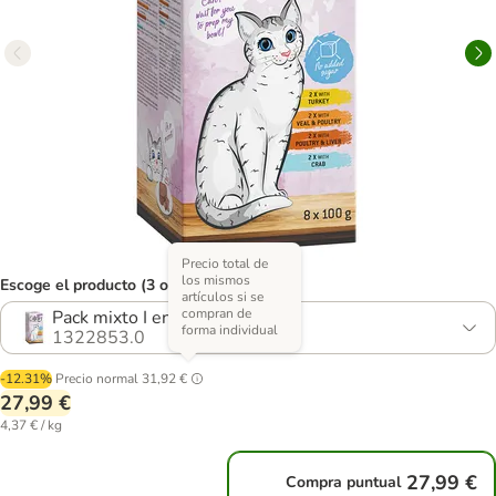
Precio total de
los mismos
Escoge el producto (3 opciones)
artículos si se
compran de
Pack mixto I en paté
forma individual
1322853.0
-12.31%
Precio normal
31,92 €
27,99 €
4,37 € / kg
27,99 €
Compra puntual